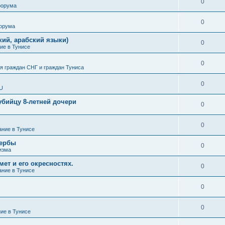
0
форума
0
форума
кий, арабский языки)
0
ие в Тунисе
0
 граждан СНГ и граждан Туниса
0
SU
убийцу 8-летней дочери
0
0
ание в Тунисе
жербы
0
изма
ет и его окресностях.
0
ание в Тунисе
0
0
ние в Тунисе