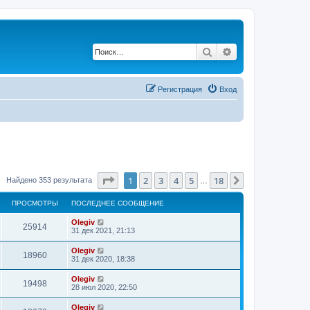
Поиск
Расширенный по
Регистрация
Вход
Страница
1
из
18
1
2
3
4
5
18
След.
Найдено 353 результата
…
ПРОСМОТРЫ
ПОСЛЕДНЕЕ СООБЩЕНИЕ
Olegiv
25914
31 дек 2021, 21:13
Olegiv
18960
31 дек 2020, 18:38
Olegiv
19498
28 июл 2020, 22:50
Olegiv