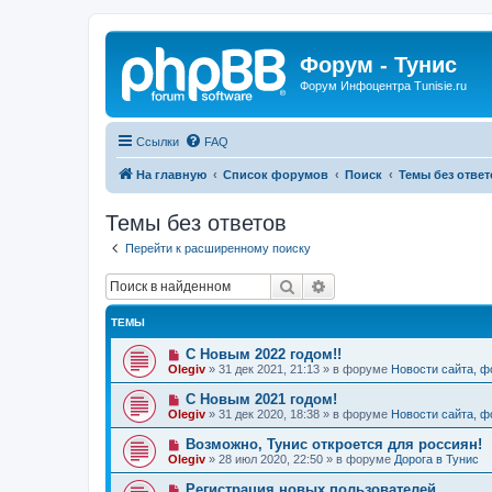
Форум - Тунис
Форум Инфоцентра Tunisie.ru
Ссылки
FAQ
На главную
Список форумов
Поиск
Темы без ответ
Темы без ответов
Перейти к расширенному поиску
Поиск
Расширенный поиск
ТЕМЫ
Н
С Новым 2022 годом!!
о
Olegiv
»
31 дек 2021, 21:13
» в форуме
Новости сайта, 
в
о
Н
С Новым 2021 годом!
е
о
Olegiv
»
31 дек 2020, 18:38
» в форуме
Новости сайта, 
с
в
о
о
Н
Возможно, Тунис откроется для россиян!
о
е
о
б
Olegiv
»
28 июл 2020, 22:50
» в форуме
Дорога в Тунис
с
в
щ
о
о
е
Н
Регистрация новых пользователей
о