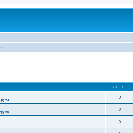
ов
ОТВЕТЫ
0
форума
0
форума
0