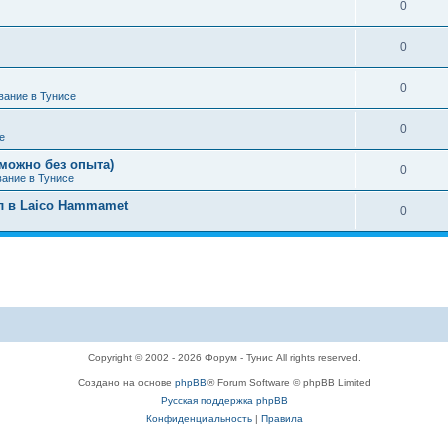
0
0
0
вание в Тунисе
0
е
можно без опыта)
0
вание в Тунисе
л в Laico Hammamet
0
Copyright © 2002 - 2026 Форум - Тунис All rights reserved.
Создано на основе
phpBB
® Forum Software © phpBB Limited
Русская поддержка phpBB
Конфиденциальность
|
Правила