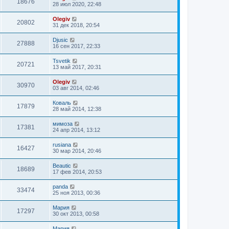
18676
28 июл 2020, 22:48
Olegiv
20802
31 дек 2018, 20:54
Djusic
27888
16 сен 2017, 22:33
Tsvetik
20721
13 май 2017, 20:31
Olegiv
30970
03 авг 2014, 02:46
Коваль
17879
28 май 2014, 12:38
мимоза
17381
24 апр 2014, 13:12
rusiana
16427
30 мар 2014, 20:46
Beautic
18689
17 фев 2014, 20:53
panda
33474
25 ноя 2013, 00:36
Мария
17297
30 окт 2013, 00:58
Мария