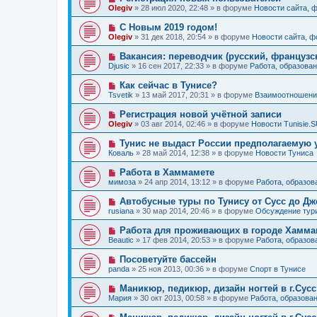
е
н
о
б
Olegiv
»
28 июл 2020, 22:48
» в форуме
Новости сайта, 
с
и
в
щ
о
е
о
е
Н
С Новым 2019 годом!
о
е
н
о
б
Olegiv
»
31 дек 2018, 20:54
» в форуме
Новости сайта, 
с
и
в
щ
о
е
о
е
Н
Вакансия: переводчик (русский, французс
о
е
н
о
б
Djusic
»
16 сен 2017, 22:33
» в форуме
Работа, образован
с
и
в
щ
о
е
о
е
Н
Как сейчас в Тунисе?
о
е
н
о
б
Tsvetik
»
13 май 2017, 20:31
» в форуме
Взаимоотношения
с
и
в
щ
о
е
о
е
Н
Регистрация новой учётной записи
о
е
н
о
б
Olegiv
»
03 авг 2014, 02:46
» в форуме
Новости Tunisie.
с
и
в
щ
о
е
о
е
Н
Тунис не выдаст России предполагаемую 
о
е
н
о
б
Коваль
»
28 май 2014, 12:38
» в форуме
Новости Туниса
с
и
в
щ
о
е
о
е
Н
Работа в Хаммамете
о
е
н
о
б
мимоза
»
24 апр 2014, 13:12
» в форуме
Работа, образов
с
и
в
щ
о
е
о
е
Н
Автобусные туры по Тунису от Сусс до Д
о
е
н
о
б
rusiana
»
30 мар 2014, 20:46
» в форуме
Обсуждение тур
с
и
в
щ
о
е
о
е
Н
Работа для проживающих в городе Хаммам
о
е
н
о
б
Beautic
»
17 фев 2014, 20:53
» в форуме
Работа, образов
с
и
в
щ
о
е
о
е
Н
Посоветуйте бассейн
о
е
н
о
б
panda
»
25 ноя 2013, 00:36
» в форуме
Спорт в Тунисе
с
и
в
щ
о
е
о
е
Н
Маникюр, педикюр, дизайн ногтей в г.Сусс
о
е
н
о
б
Мария
»
30 окт 2013, 00:58
» в форуме
Работа, образова
с
и
в
щ
о
е
о
е
Н