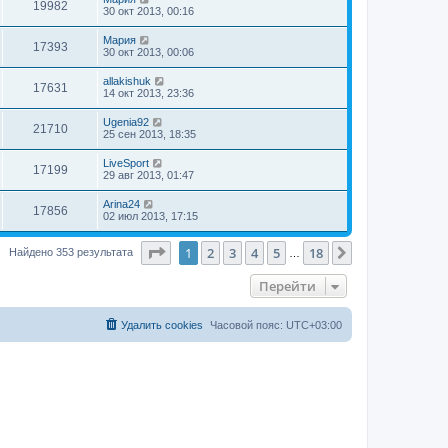
19982
30 окт 2013, 00:16
Мария
17393
30 окт 2013, 00:06
allakishuk
17631
14 окт 2013, 23:36
Ugenia92
21710
25 сен 2013, 18:35
LiveSport
17199
29 авг 2013, 01:47
Arina24
17856
02 июл 2013, 17:15
Страница
1
из
18
1
2
3
4
5
18
След.
Найдено 353 результата
…
Перейти
Удалить cookies
Часовой пояс:
UTC+03:00