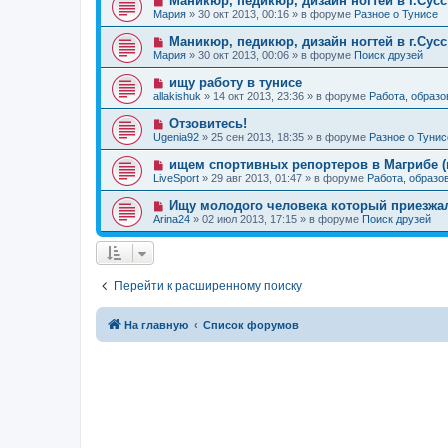
Маникюр, педикюр, дизайн ногтей в г.Сусс
о
е
н
о
б
Мария
»
30 окт 2013, 00:16
» в форуме
Разное о Тунисе
с
и
в
щ
о
е
о
е
Н
Маникюр, педикюр, дизайн ногтей в г.Сусс
о
е
н
о
б
Мария
»
30 окт 2013, 00:06
» в форуме
Поиск друзей
с
и
в
щ
о
е
о
е
Н
ищу работу в тунисе
о
е
н
о
б
allakishuk
»
14 окт 2013, 23:36
» в форуме
Работа, образо
с
и
в
щ
о
е
о
е
Н
Отзовитесь!
о
е
н
о
б
Ugenia92
»
25 сен 2013, 18:35
» в форуме
Разное о Тунис
с
и
в
щ
о
е
о
е
Н
ищем спортивных репортеров в Магрибе (
о
е
н
о
б
LiveSport
»
29 авг 2013, 01:47
» в форуме
Работа, образо
с
и
в
щ
о
е
о
е
Н
Ищу молодого человека который приезжа
о
е
н
о
б
Arina24
»
02 июл 2013, 17:15
» в форуме
Поиск друзей
с
и
в
щ
о
е
о
е
о
е
н
б
с
и
щ
о
е
е
Перейти к расширенному поиску
о
н
б
и
щ
е
е
На главную
Список форумов
н
и
е