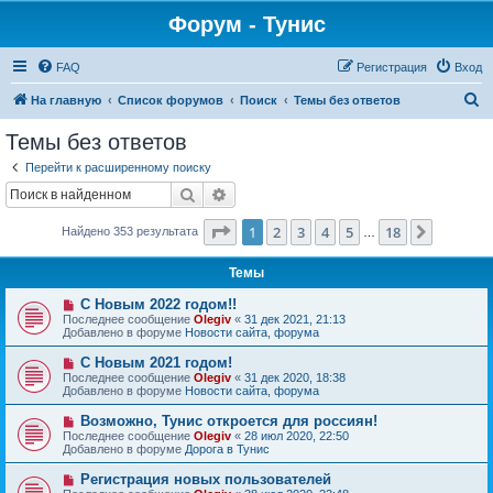
Форум - Тунис
FAQ
Регистрация
Вход
П
На главную
Список форумов
Поиск
Темы без ответов
о
Темы без ответов
и
Перейти к расширенному поиску
с
Поиск
Расширенный поиск
к
Страница
1
из
18
1
2
3
4
5
18
След.
Найдено 353 результата
…
Темы
Н
С Новым 2022 годом!!
о
Последнее сообщение
Olegiv
«
31 дек 2021, 21:13
в
Добавлено в форуме
Новости сайта, форума
о
е
Н
С Новым 2021 годом!
с
о
Последнее сообщение
Olegiv
«
31 дек 2020, 18:38
о
в
Добавлено в форуме
Новости сайта, форума
о
о
б
е
Н
Возможно, Тунис откроется для россиян!
щ
с
о
е
Последнее сообщение
Olegiv
«
28 июл 2020, 22:50
о
в
н
Добавлено в форуме
Дорога в Тунис
о
о
и
б
е
е
Н
Регистрация новых пользователей
щ
с
о
е