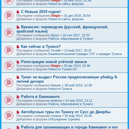
Последнее сообщение
Olegiv
«
28 июл 2020, 22:48
о
в
н
Добавлено в форуме
Новости сайта, форума
о
о
и
б
е
е
Н
С Новым 2019 годом!
щ
с
о
е
Последнее сообщение
Olegiv
«
31 дек 2018, 20:54
о
в
н
Добавлено в форуме
Новости сайта, форума
о
о
и
б
е
е
Н
Вакансия: переводчик (русский, французский,
щ
с
о
е
арабский языки)
о
в
н
Последнее сообщение
о
Djusic
«
16 сен 2017, 22:33
о
и
Добавлено в форуме
б
Работа, образование в Тунисе
е
е
щ
с
е
Н
Как сейчас в Тунисе?
о
н
о
Последнее сообщение
о
Tsvetik
«
13 май 2017, 20:31
и
в
Добавлено в форуме
б
Взаимоотношения граждан СНГ и граждан Туниса
е
о
щ
е
е
Н
Регистрация новой учётной записи
с
н
о
Последнее сообщение
Olegiv
«
03 авг 2014, 02:46
о
и
в
Добавлено в форуме
Новости Tunisie.SU
о
е
о
б
е
Н
Тунис не выдаст России предполагаемую убийцу 8-
щ
с
о
е
летней дочери
о
в
н
Последнее сообщение
о
Коваль
«
28 май 2014, 12:38
о
и
Добавлено в форуме
б
Новости Туниса
е
е
щ
с
е
Н
Работа в Хаммамете
о
н
о
Последнее сообщение
о
мимоза
«
24 апр 2014, 13:12
и
в
Добавлено в форуме
б
Работа, образование в Тунисе
е
о
щ
е
е
Н
Автобусные туры по Тунису от Сусс до Джербы
с
н
о
Последнее сообщение
rusiana
«
30 мар 2014, 20:46
о
и
в
Добавлено в форуме
Обсуждение туризма
о
е
о
б
е
Н
Работа для проживающих в городе Хаммамет и его
щ
с