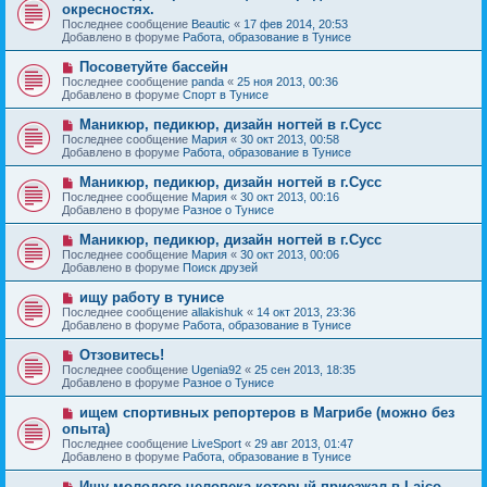
о
е
окресностях.
о
в
н
Последнее сообщение
о
Beautic
«
17 фев 2014, 20:53
о
и
Добавлено в форуме
б
Работа, образование в Тунисе
е
е
щ
с
е
Н
Посоветуйте бассейн
о
н
о
Последнее сообщение
о
panda
«
25 ноя 2013, 00:36
и
в
Добавлено в форуме
б
Спорт в Тунисе
е
о
щ
е
е
Н
Маникюр, педикюр, дизайн ногтей в г.Сусс
с
н
о
Последнее сообщение
Мария
«
30 окт 2013, 00:58
о
и
в
Добавлено в форуме
Работа, образование в Тунисе
о
е
о
б
е
Н
Маникюр, педикюр, дизайн ногтей в г.Сусс
щ
с
о
е
Последнее сообщение
Мария
«
30 окт 2013, 00:16
о
в
н
Добавлено в форуме
Разное о Тунисе
о
о
и
б
е
е
Н
Маникюр, педикюр, дизайн ногтей в г.Сусс
щ
с
о
е
Последнее сообщение
Мария
«
30 окт 2013, 00:06
о
в
н
Добавлено в форуме
Поиск друзей
о
о
и
б
е
е
Н
ищу работу в тунисе
щ
с
о
е
Последнее сообщение
allakishuk
«
14 окт 2013, 23:36
о
в
н
Добавлено в форуме
Работа, образование в Тунисе
о
о
и
б
е
е
Н
Отзовитесь!
щ
с
о
е
Последнее сообщение
Ugenia92
«
25 сен 2013, 18:35
о
в
н
Добавлено в форуме
Разное о Тунисе
о
о
и
б
е
е
Н
ищем спортивных репортеров в Магрибе (можно без
щ
с
о
е
опыта)
о
в
н
Последнее сообщение
о
LiveSport
«
29 авг 2013, 01:47
о
и
Добавлено в форуме
б
Работа, образование в Тунисе
е
е
щ
с
е
Н
Ищу молодого человека который приезжал в Laico