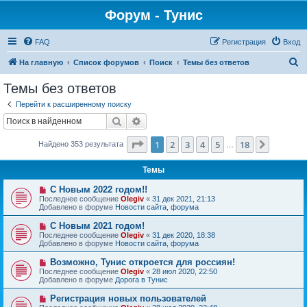
Форум - Тунис
FAQ
Регистрация
Вход
П
На главную
Список форумов
Поиск
Темы без ответов
о
Темы без ответов
и
Перейти к расширенному поиску
с
Поиск
Расширенный поиск
к
Страница
1
из
18
1
2
3
4
5
18
След.
Найдено 353 результата
…
Темы
Н
С Новым 2022 годом!!
о
Последнее сообщение
Olegiv
«
31 дек 2021, 21:13
в
Добавлено в форуме
Новости сайта, форума
о
е
Н
С Новым 2021 годом!
с
о
Последнее сообщение
Olegiv
«
31 дек 2020, 18:38
о
в
Добавлено в форуме
Новости сайта, форума
о
о
б
е
Н
Возможно, Тунис откроется для россиян!
щ
с
о
е
Последнее сообщение
Olegiv
«
28 июл 2020, 22:50
о
в
н
Добавлено в форуме
Дорога в Тунис
о
о
и
б
е
е
Н
Регистрация новых пользователей
щ
с
о
е