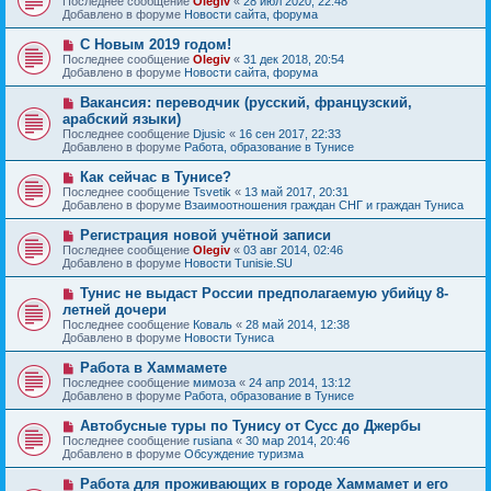
Последнее сообщение
Olegiv
«
28 июл 2020, 22:48
о
в
н
Добавлено в форуме
Новости сайта, форума
о
о
и
б
е
е
Н
С Новым 2019 годом!
щ
с
о
е
Последнее сообщение
Olegiv
«
31 дек 2018, 20:54
о
в
н
Добавлено в форуме
Новости сайта, форума
о
о
и
б
е
е
Н
Вакансия: переводчик (русский, французский,
щ
с
о
е
арабский языки)
о
в
н
Последнее сообщение
о
Djusic
«
16 сен 2017, 22:33
о
и
Добавлено в форуме
б
Работа, образование в Тунисе
е
е
щ
с
е
Н
Как сейчас в Тунисе?
о
н
о
Последнее сообщение
о
Tsvetik
«
13 май 2017, 20:31
и
в
Добавлено в форуме
б
Взаимоотношения граждан СНГ и граждан Туниса
е
о
щ
е
е
Н
Регистрация новой учётной записи
с
н
о
Последнее сообщение
Olegiv
«
03 авг 2014, 02:46
о
и
в
Добавлено в форуме
Новости Tunisie.SU
о
е
о
б
е
Н
Тунис не выдаст России предполагаемую убийцу 8-
щ
с
о
е
летней дочери
о
в
н
Последнее сообщение
о
Коваль
«
28 май 2014, 12:38
о
и
Добавлено в форуме
б
Новости Туниса
е
е
щ
с
е
Н
Работа в Хаммамете
о
н
о
Последнее сообщение
о
мимоза
«
24 апр 2014, 13:12
и
в
Добавлено в форуме
б
Работа, образование в Тунисе
е
о
щ
е
е
Н
Автобусные туры по Тунису от Сусс до Джербы
с
н
о
Последнее сообщение
rusiana
«
30 мар 2014, 20:46
о
и
в
Добавлено в форуме
Обсуждение туризма
о
е
о
б
е
Н
Работа для проживающих в городе Хаммамет и его
щ
с