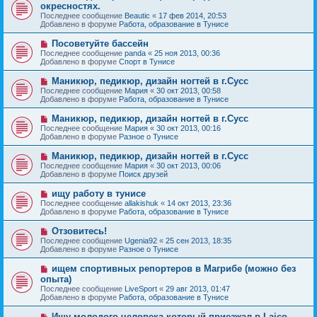
о
е
окресностях.
о
в
н
Последнее сообщение
о
Beautic
«
17 фев 2014, 20:53
о
и
Добавлено в форуме
б
Работа, образование в Тунисе
е
е
щ
с
е
Н
Посоветуйте бассейн
о
н
о
Последнее сообщение
о
panda
«
25 ноя 2013, 00:36
и
в
Добавлено в форуме
б
Спорт в Тунисе
е
о
щ
е
е
Н
Маникюр, педикюр, дизайн ногтей в г.Сусс
с
н
о
Последнее сообщение
Мария
«
30 окт 2013, 00:58
о
и
в
Добавлено в форуме
Работа, образование в Тунисе
о
е
о
б
е
Н
Маникюр, педикюр, дизайн ногтей в г.Сусс
щ
с
о
е
Последнее сообщение
Мария
«
30 окт 2013, 00:16
о
в
н
Добавлено в форуме
Разное о Тунисе
о
о
и
б
е
е
Н
Маникюр, педикюр, дизайн ногтей в г.Сусс
щ
с
о
е
Последнее сообщение
Мария
«
30 окт 2013, 00:06
о
в
н
Добавлено в форуме
Поиск друзей
о
о
и
б
е
е
Н
ищу работу в тунисе
щ
с
о
е
Последнее сообщение
allakishuk
«
14 окт 2013, 23:36
о
в
н
Добавлено в форуме
Работа, образование в Тунисе
о
о
и
б
е
е
Н
Отзовитесь!
щ
с
о
е
Последнее сообщение
Ugenia92
«
25 сен 2013, 18:35
о
в
н
Добавлено в форуме
Разное о Тунисе
о
о
и
б
е
е
Н
ищем спортивных репортеров в Магрибе (можно без
щ
с
о
е
опыта)
о
в
н
Последнее сообщение
о
LiveSport
«
29 авг 2013, 01:47
о
и
Добавлено в форуме
б
Работа, образование в Тунисе
е
е
щ
с
е
Н
Ищу молодого человека который приезжал в Laico