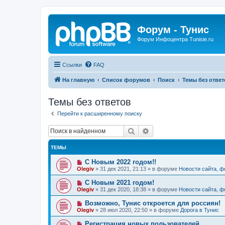
Форум - Тунис
Форум Инфоцентра Tunisie.ru
Ссылки
FAQ
На главную
Список форумов
Поиск
Темы без ответ
Темы без ответов
Перейти к расширенному поиску
Поиск
Расширенный поиск
ТЕМЫ
Н
С Новым 2022 годом!!
о
Olegiv
»
31 дек 2021, 21:13
» в форуме
Новости сайта, 
в
о
Н
С Новым 2021 годом!
е
о
Olegiv
»
31 дек 2020, 18:38
» в форуме
Новости сайта, 
с
в
о
о
Н
Возможно, Тунис откроется для россиян!
о
е
о
б
Olegiv
»
28 июл 2020, 22:50
» в форуме
Дорога в Тунис
с
в
щ
о
о
е
Н
Регистрация новых пользователей
о