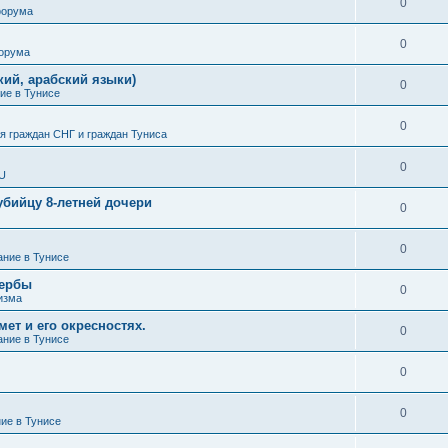
0
форума
0
форума
кий, арабский языки)
0
ие в Тунисе
0
 граждан СНГ и граждан Туниса
0
SU
убийцу 8-летней дочери
0
0
ание в Тунисе
жербы
0
изма
ет и его окресностях.
0
ание в Тунисе
0
0
ние в Тунисе