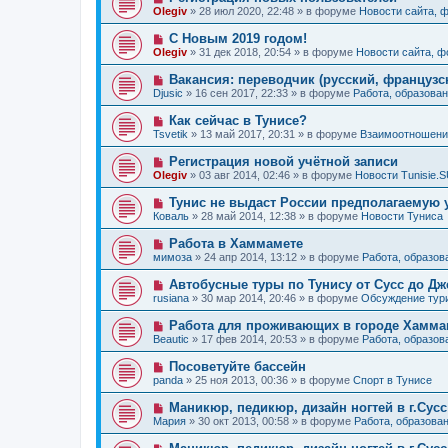
е
н
о
б
Olegiv
»
28 июл 2020, 22:48
» в форуме
Новости сайта, 
с
и
в
щ
о
е
о
е
Н
С Новым 2019 годом!
о
е
н
о
б
Olegiv
»
31 дек 2018, 20:54
» в форуме
Новости сайта, 
с
и
в
щ
о
е
о
е
Н
Вакансия: переводчик (русский, французс
о
е
н
о
б
Djusic
»
16 сен 2017, 22:33
» в форуме
Работа, образован
с
и
в
щ
о
е
о
е
Н
Как сейчас в Тунисе?
о
е
н
о
б
Tsvetik
»
13 май 2017, 20:31
» в форуме
Взаимоотношения
с
и
в
щ
о
е
о
е
Н
Регистрация новой учётной записи
о
е
н
о
б
Olegiv
»
03 авг 2014, 02:46
» в форуме
Новости Tunisie.
с
и
в
щ
о
е
о
е
Н
Тунис не выдаст России предполагаемую 
о
е
н
о
б
Коваль
»
28 май 2014, 12:38
» в форуме
Новости Туниса
с
и
в
щ
о
е
о
е
Н
Работа в Хаммамете
о
е
н
о
б
мимоза
»
24 апр 2014, 13:12
» в форуме
Работа, образов
с
и
в
щ
о
е
о
е
Н
Автобусные туры по Тунису от Сусс до Д
о
е
н
о
б
rusiana
»
30 мар 2014, 20:46
» в форуме
Обсуждение тур
с
и
в
щ
о
е
о
е
Н
Работа для проживающих в городе Хаммам
о
е
н
о
б
Beautic
»
17 фев 2014, 20:53
» в форуме
Работа, образов
с
и
в
щ
о
е
о
е
Н
Посоветуйте бассейн
о
е
н
о
б
panda
»
25 ноя 2013, 00:36
» в форуме
Спорт в Тунисе
с
и
в
щ
о
е
о
е
Н
Маникюр, педикюр, дизайн ногтей в г.Сусс
о
е
н
о
б
Мария
»
30 окт 2013, 00:58
» в форуме
Работа, образова
с
и
в
щ
о
е
о
е
Н