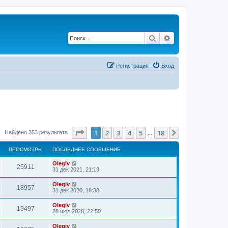
Поиск
Расширенный по
Регистрация
Вход
Страница
1
из
18
1
2
3
4
5
18
След.
Найдено 353 результата
…
ПРОСМОТРЫ
ПОСЛЕДНЕЕ СООБЩЕНИЕ
Olegiv
25911
31 дек 2021, 21:13
Olegiv
18957
31 дек 2020, 18:38
Olegiv
19497
28 июл 2020, 22:50
Olegiv