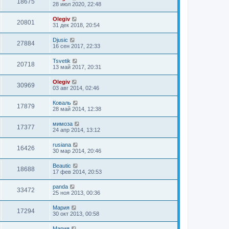
18675
28 июл 2020, 22:48
Olegiv
20801
31 дек 2018, 20:54
Djusic
27884
16 сен 2017, 22:33
Tsvetik
20718
13 май 2017, 20:31
Olegiv
30969
03 авг 2014, 02:46
Коваль
17879
28 май 2014, 12:38
мимоза
17377
24 апр 2014, 13:12
rusiana
16426
30 мар 2014, 20:46
Beautic
18688
17 фев 2014, 20:53
panda
33472
25 ноя 2013, 00:36
Мария
17294
30 окт 2013, 00:58
Мария