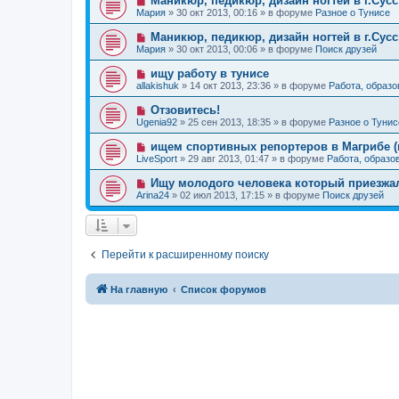
Маникюр, педикюр, дизайн ногтей в г.Сусс
о
е
н
о
б
Мария
»
30 окт 2013, 00:16
» в форуме
Разное о Тунисе
с
и
в
щ
о
е
о
е
Н
Маникюр, педикюр, дизайн ногтей в г.Сусс
о
е
н
о
б
Мария
»
30 окт 2013, 00:06
» в форуме
Поиск друзей
с
и
в
щ
о
е
о
е
Н
ищу работу в тунисе
о
е
н
о
б
allakishuk
»
14 окт 2013, 23:36
» в форуме
Работа, образо
с
и
в
щ
о
е
о
е
Н
Отзовитесь!
о
е
н
о
б
Ugenia92
»
25 сен 2013, 18:35
» в форуме
Разное о Тунис
с
и
в
щ
о
е
о
е
Н
ищем спортивных репортеров в Магрибе (
о
е
н
о
б
LiveSport
»
29 авг 2013, 01:47
» в форуме
Работа, образо
с
и
в
щ
о
е
о
е
Н
Ищу молодого человека который приезжа
о
е
н
о
б
Arina24
»
02 июл 2013, 17:15
» в форуме
Поиск друзей
с
и
в
щ
о
е
о
е
о
е
н
б
с
и
щ
о
е
е
Перейти к расширенному поиску
о
н
б
и
щ
е
е
На главную
Список форумов
н
и
е