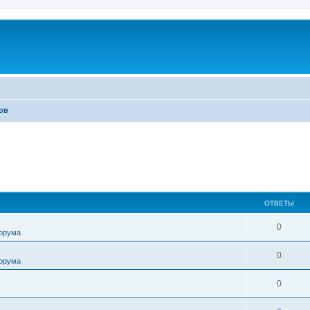
ов
ОТВЕТЫ
0
форума
0
форума
0