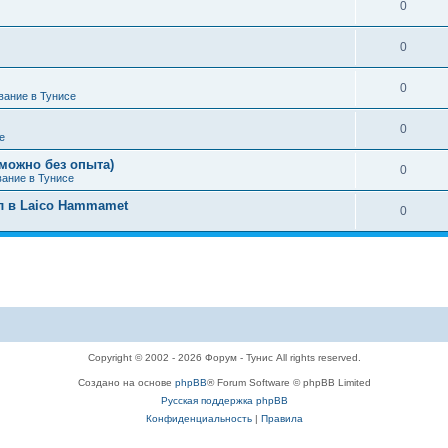
0
0
0
вание в Тунисе
0
е
можно без опыта)
0
вание в Тунисе
л в Laico Hammamet
0
Copyright © 2002 - 2026 Форум - Тунис All rights reserved.
Создано на основе
phpBB
® Forum Software © phpBB Limited
Русская поддержка phpBB
Конфиденциальность
|
Правила