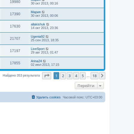
19980
30 окт 2013, 00:16
Мария
17390
30 окт 2013, 00:06
allakishuk
17630
14 окт 2013, 23:36
Ugenia92
21707
25 сен 2013, 18:35
LiveSport
17197
29 авг 2013, 01:47
Arina24
17855
02 июл 2013, 17:15
Страница
1
из
18
1
2
3
4
5
18
След.
Найдено 353 результата
…
Перейти
Удалить cookies
Часовой пояс:
UTC+03:00