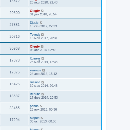
18672
28 июл 2020, 22:48
Olegiv
20800
31 дек 2018, 20:54
Djusic
27881
16 сен 2017, 22:33
Tsvetik
20716
13 май 2017, 20:31
Olegiv
30968
03 авг 2014, 02:46
Коваль
17878
28 май 2014, 12:38
мимоза
17376
24 апр 2014, 13:12
rusiana
16425
30 мар 2014, 20:46
Beautic
18687
17 фев 2014, 20:53
panda
33465
25 ноя 2013, 00:36
Мария
17294
30 окт 2013, 00:58
Мария