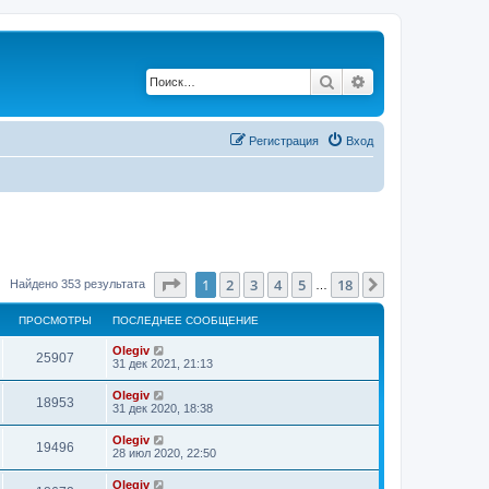
Поиск
Расширенный по
Регистрация
Вход
Страница
1
из
18
1
2
3
4
5
18
След.
Найдено 353 результата
…
ПРОСМОТРЫ
ПОСЛЕДНЕЕ СООБЩЕНИЕ
Olegiv
25907
31 дек 2021, 21:13
Olegiv
18953
31 дек 2020, 18:38
Olegiv
19496
28 июл 2020, 22:50
Olegiv