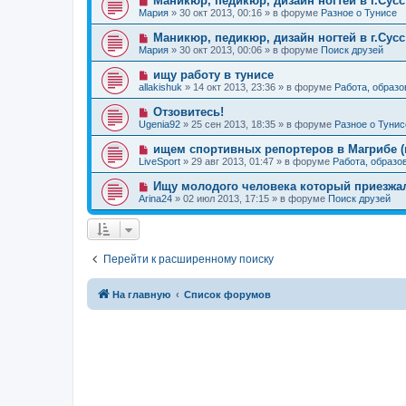
Маникюр, педикюр, дизайн ногтей в г.Сусс
о
е
н
о
б
Мария
»
30 окт 2013, 00:16
» в форуме
Разное о Тунисе
с
и
в
щ
о
е
о
е
Н
Маникюр, педикюр, дизайн ногтей в г.Сусс
о
е
н
о
б
Мария
»
30 окт 2013, 00:06
» в форуме
Поиск друзей
с
и
в
щ
о
е
о
е
Н
ищу работу в тунисе
о
е
н
о
б
allakishuk
»
14 окт 2013, 23:36
» в форуме
Работа, образо
с
и
в
щ
о
е
о
е
Н
Отзовитесь!
о
е
н
о
б
Ugenia92
»
25 сен 2013, 18:35
» в форуме
Разное о Тунис
с
и
в
щ
о
е
о
е
Н
ищем спортивных репортеров в Магрибе (
о
е
н
о
б
LiveSport
»
29 авг 2013, 01:47
» в форуме
Работа, образо
с
и
в
щ
о
е
о
е
Н
Ищу молодого человека который приезжа
о
е
н
о
б
Arina24
»
02 июл 2013, 17:15
» в форуме
Поиск друзей
с
и
в
щ
о
е
о
е
о
е
н
б
с
и
щ
о
е
е
Перейти к расширенному поиску
о
н
б
и
щ
е
е
На главную
Список форумов
н
и
е