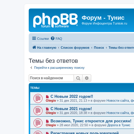
Форум - Тунис
Форум Инфоцентра Tunisie.ru
Ссылки
FAQ
На главную
Список форумов
Поиск
Темы без ответ
Темы без ответов
Перейти к расширенному поиску
Поиск
Расширенный поиск
ТЕМЫ
Н
С Новым 2022 годом!!
о
Olegiv
»
31 дек 2021, 21:13
» в форуме
Новости сайта, 
в
о
Н
С Новым 2021 годом!
е
о
Olegiv
»
31 дек 2020, 18:38
» в форуме
Новости сайта, 
с
в
о
о
Н
Возможно, Тунис откроется для россиян!
о
е
о
б
Olegiv
»
28 июл 2020, 22:50
» в форуме
Дорога в Тунис
с
в
щ
о
о
е
Н
Регистрация новых пользователей
о