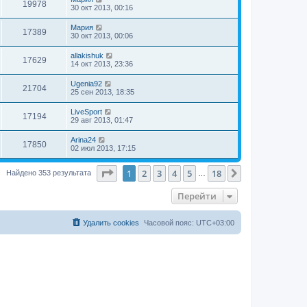
19978
30 окт 2013, 00:16
Мария
17389
30 окт 2013, 00:06
allakishuk
17629
14 окт 2013, 23:36
Ugenia92
21704
25 сен 2013, 18:35
LiveSport
17194
29 авг 2013, 01:47
Arina24
17850
02 июл 2013, 17:15
Страница
1
из
18
1
2
3
4
5
18
След.
Найдено 353 результата
…
Перейти
Удалить cookies
Часовой пояс:
UTC+03:00