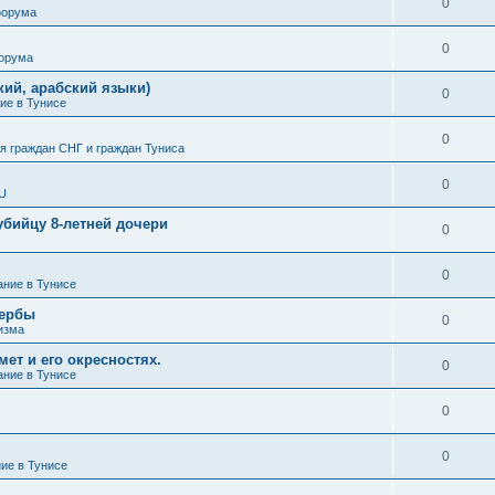
0
форума
0
форума
кий, арабский языки)
0
ие в Тунисе
0
 граждан СНГ и граждан Туниса
0
SU
убийцу 8-летней дочери
0
0
ание в Тунисе
жербы
0
изма
ет и его окресностях.
0
ание в Тунисе
0
0
ние в Тунисе