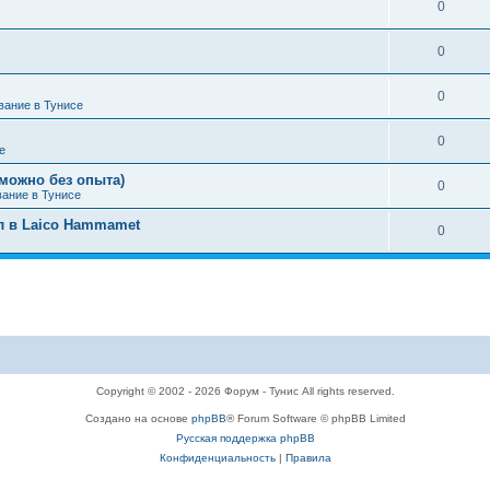
0
0
0
вание в Тунисе
0
е
можно без опыта)
0
вание в Тунисе
л в Laico Hammamet
0
Copyright © 2002 - 2026 Форум - Тунис All rights reserved.
Создано на основе
phpBB
® Forum Software © phpBB Limited
Русская поддержка phpBB
Конфиденциальность
|
Правила