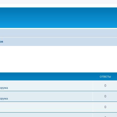
ов
ОТВЕТЫ
0
форума
0
форума
0