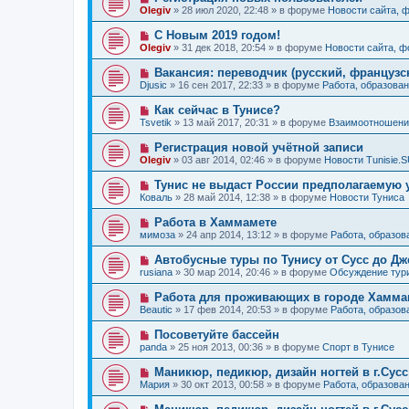
е
н
о
б
Olegiv
»
28 июл 2020, 22:48
» в форуме
Новости сайта, 
с
и
в
щ
о
е
о
е
Н
С Новым 2019 годом!
о
е
н
о
б
Olegiv
»
31 дек 2018, 20:54
» в форуме
Новости сайта, 
с
и
в
щ
о
е
о
е
Н
Вакансия: переводчик (русский, французс
о
е
н
о
б
Djusic
»
16 сен 2017, 22:33
» в форуме
Работа, образован
с
и
в
щ
о
е
о
е
Н
Как сейчас в Тунисе?
о
е
н
о
б
Tsvetik
»
13 май 2017, 20:31
» в форуме
Взаимоотношения
с
и
в
щ
о
е
о
е
Н
Регистрация новой учётной записи
о
е
н
о
б
Olegiv
»
03 авг 2014, 02:46
» в форуме
Новости Tunisie.
с
и
в
щ
о
е
о
е
Н
Тунис не выдаст России предполагаемую 
о
е
н
о
б
Коваль
»
28 май 2014, 12:38
» в форуме
Новости Туниса
с
и
в
щ
о
е
о
е
Н
Работа в Хаммамете
о
е
н
о
б
мимоза
»
24 апр 2014, 13:12
» в форуме
Работа, образов
с
и
в
щ
о
е
о
е
Н
Автобусные туры по Тунису от Сусс до Д
о
е
н
о
б
rusiana
»
30 мар 2014, 20:46
» в форуме
Обсуждение тур
с
и
в
щ
о
е
о
е
Н
Работа для проживающих в городе Хаммам
о
е
н
о
б
Beautic
»
17 фев 2014, 20:53
» в форуме
Работа, образов
с
и
в
щ
о
е
о
е
Н
Посоветуйте бассейн
о
е
н
о
б
panda
»
25 ноя 2013, 00:36
» в форуме
Спорт в Тунисе
с
и
в
щ
о
е
о
е
Н
Маникюр, педикюр, дизайн ногтей в г.Сусс
о
е
н
о
б
Мария
»
30 окт 2013, 00:58
» в форуме
Работа, образова
с
и
в
щ
о
е
о
е
Н