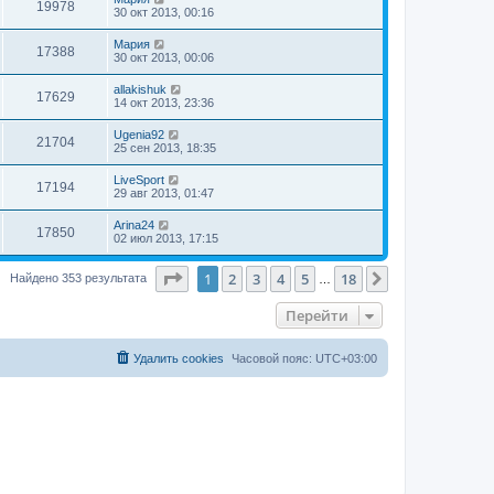
19978
30 окт 2013, 00:16
Мария
17388
30 окт 2013, 00:06
allakishuk
17629
14 окт 2013, 23:36
Ugenia92
21704
25 сен 2013, 18:35
LiveSport
17194
29 авг 2013, 01:47
Arina24
17850
02 июл 2013, 17:15
Страница
1
из
18
1
2
3
4
5
18
След.
Найдено 353 результата
…
Перейти
Удалить cookies
Часовой пояс:
UTC+03:00