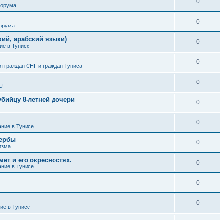
0
форума
0
форума
кий, арабский языки)
0
ие в Тунисе
0
 граждан СНГ и граждан Туниса
0
SU
убийцу 8-летней дочери
0
0
ание в Тунисе
жербы
0
изма
ет и его окресностях.
0
ание в Тунисе
0
0
ние в Тунисе