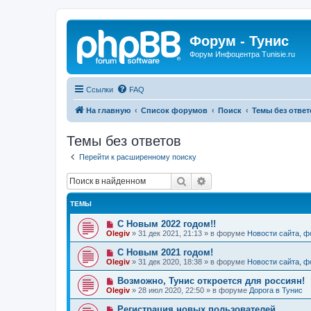
Форум - Тунис
Форум Инфоцентра Tunisie.ru
Ссылки
FAQ
На главную
Список форумов
Поиск
Темы без ответ
Темы без ответов
Перейти к расширенному поиску
Поиск
Расширенный поиск
ТЕМЫ
Н
С Новым 2022 годом!!
о
Olegiv
»
31 дек 2021, 21:13
» в форуме
Новости сайта, 
в
о
Н
С Новым 2021 годом!
е
о
Olegiv
»
31 дек 2020, 18:38
» в форуме
Новости сайта, 
с
в
о
о
Н
Возможно, Тунис откроется для россиян!
о
е
о
б
Olegiv
»
28 июл 2020, 22:50
» в форуме
Дорога в Тунис
с
в
щ
о
о
е
Н
Регистрация новых пользователей
о