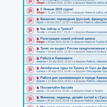
е
н
о
б
Olegiv
»
28 июл 2020, 22:48
» в форуме
Новости сайта, 
с
и
в
щ
о
е
о
е
Н
С Новым 2019 годом!
о
е
н
о
б
Olegiv
»
31 дек 2018, 20:54
» в форуме
Новости сайта, 
с
и
в
щ
о
е
о
е
Н
Вакансия: переводчик (русский, французс
о
е
н
о
б
Djusic
»
16 сен 2017, 22:33
» в форуме
Работа, образован
с
и
в
щ
о
е
о
е
Н
Как сейчас в Тунисе?
о
е
н
о
б
Tsvetik
»
13 май 2017, 20:31
» в форуме
Взаимоотношения
с
и
в
щ
о
е
о
е
Н
Регистрация новой учётной записи
о
е
н
о
б
Olegiv
»
03 авг 2014, 02:46
» в форуме
Новости Tunisie.
с
и
в
щ
о
е
о
е
Н
Тунис не выдаст России предполагаемую 
о
е
н
о
б
Коваль
»
28 май 2014, 12:38
» в форуме
Новости Туниса
с
и
в
щ
о
е
о
е
Н
Работа в Хаммамете
о
е
н
о
б
мимоза
»
24 апр 2014, 13:12
» в форуме
Работа, образов
с
и
в
щ
о
е
о
е
Н
Автобусные туры по Тунису от Сусс до Д
о
е
н
о
б
rusiana
»
30 мар 2014, 20:46
» в форуме
Обсуждение тур
с
и
в
щ
о
е
о
е
Н
Работа для проживающих в городе Хаммам
о
е
н
о
б
Beautic
»
17 фев 2014, 20:53
» в форуме
Работа, образов
с
и
в
щ
о
е
о
е
Н
Посоветуйте бассейн
о
е
н
о
б
panda
»
25 ноя 2013, 00:36
» в форуме
Спорт в Тунисе
с
и
в
щ
о
е
о
е
Н
Маникюр, педикюр, дизайн ногтей в г.Сусс
о
е
н
о
б
Мария
»
30 окт 2013, 00:58
» в форуме
Работа, образова
с
и
в
щ
о
е
о
е
Н