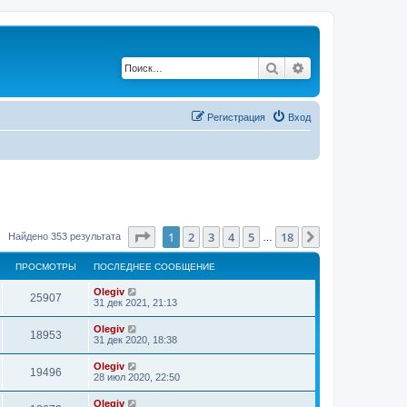
Поиск
Расширенный по
Регистрация
Вход
Страница
1
из
18
1
2
3
4
5
18
След.
Найдено 353 результата
…
ПРОСМОТРЫ
ПОСЛЕДНЕЕ СООБЩЕНИЕ
Olegiv
25907
31 дек 2021, 21:13
Olegiv
18953
31 дек 2020, 18:38
Olegiv
19496
28 июл 2020, 22:50
Olegiv