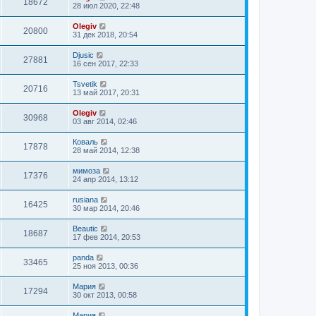
18672
28 июл 2020, 22:48
Olegiv
20800
31 дек 2018, 20:54
Djusic
27881
16 сен 2017, 22:33
Tsvetik
20716
13 май 2017, 20:31
Olegiv
30968
03 авг 2014, 02:46
Коваль
17878
28 май 2014, 12:38
мимоза
17376
24 апр 2014, 13:12
rusiana
16425
30 мар 2014, 20:46
Beautic
18687
17 фев 2014, 20:53
panda
33465
25 ноя 2013, 00:36
Мария
17294
30 окт 2013, 00:58
Мария