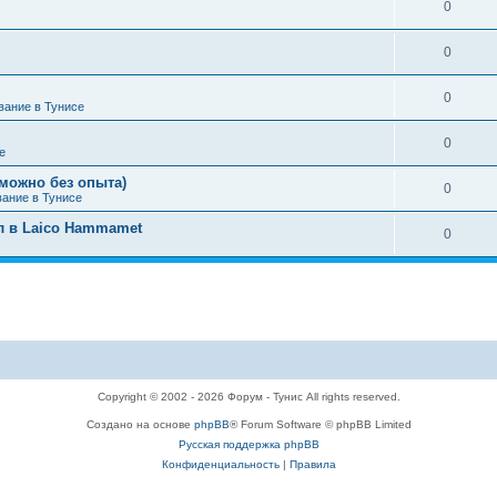
0
0
0
вание в Тунисе
0
е
можно без опыта)
0
вание в Тунисе
л в Laico Hammamet
0
Copyright © 2002 - 2026 Форум - Тунис All rights reserved.
Создано на основе
phpBB
® Forum Software © phpBB Limited
Русская поддержка phpBB
Конфиденциальность
|
Правила