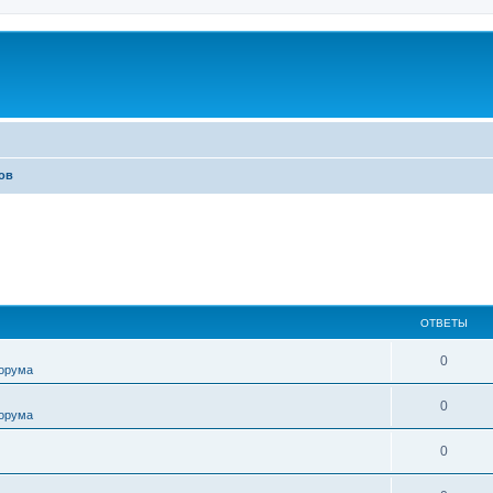
ов
ОТВЕТЫ
0
форума
0
форума
0