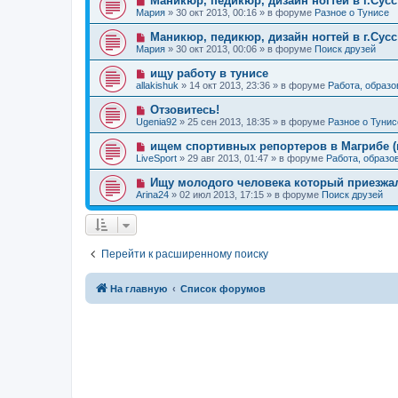
Маникюр, педикюр, дизайн ногтей в г.Сусс
о
е
н
о
б
Мария
»
30 окт 2013, 00:16
» в форуме
Разное о Тунисе
с
и
в
щ
о
е
о
е
Н
Маникюр, педикюр, дизайн ногтей в г.Сусс
о
е
н
о
б
Мария
»
30 окт 2013, 00:06
» в форуме
Поиск друзей
с
и
в
щ
о
е
о
е
Н
ищу работу в тунисе
о
е
н
о
б
allakishuk
»
14 окт 2013, 23:36
» в форуме
Работа, образо
с
и
в
щ
о
е
о
е
Н
Отзовитесь!
о
е
н
о
б
Ugenia92
»
25 сен 2013, 18:35
» в форуме
Разное о Тунис
с
и
в
щ
о
е
о
е
Н
ищем спортивных репортеров в Магрибе (
о
е
н
о
б
LiveSport
»
29 авг 2013, 01:47
» в форуме
Работа, образо
с
и
в
щ
о
е
о
е
Н
Ищу молодого человека который приезжа
о
е
н
о
б
Arina24
»
02 июл 2013, 17:15
» в форуме
Поиск друзей
с
и
в
щ
о
е
о
е
о
е
н
б
с
и
щ
о
е
е
Перейти к расширенному поиску
о
н
б
и
щ
е
е
На главную
Список форумов
н
и
е