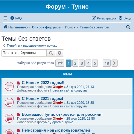
Форум - Тунис
FAQ
Регистрация
Вход
П
На главную
Список форумов
Поиск
Темы без ответов
о
Темы без ответов
и
Перейти к расширенному поиску
с
Поиск
Расширенный поиск
к
Страница
1
из
18
1
2
3
4
5
18
След.
Найдено 353 результата
…
Темы
Н
С Новым 2022 годом!!
о
Последнее сообщение
Olegiv
«
31 дек 2021, 21:13
в
Добавлено в форуме
Новости сайта, форума
о
е
Н
С Новым 2021 годом!
с
о
Последнее сообщение
Olegiv
«
31 дек 2020, 18:38
о
в
Добавлено в форуме
Новости сайта, форума
о
о
б
е
Н
Возможно, Тунис откроется для россиян!
щ
с
о
е
Последнее сообщение
Olegiv
«
28 июл 2020, 22:50
о
в
н
Добавлено в форуме
Дорога в Тунис
о
о
и
б
е
е
Н
Регистрация новых пользователей
щ
с
о
е