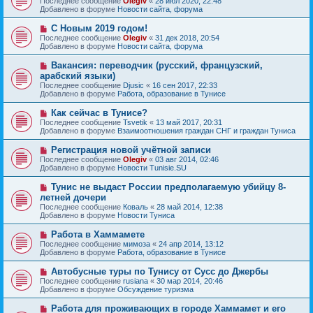
Последнее сообщение
Olegiv
«
28 июл 2020, 22:48
о
в
н
Добавлено в форуме
Новости сайта, форума
о
о
и
б
е
е
Н
С Новым 2019 годом!
щ
с
о
е
Последнее сообщение
Olegiv
«
31 дек 2018, 20:54
о
в
н
Добавлено в форуме
Новости сайта, форума
о
о
и
б
е
е
Н
Вакансия: переводчик (русский, французский,
щ
с
о
е
арабский языки)
о
в
н
Последнее сообщение
о
Djusic
«
16 сен 2017, 22:33
о
и
Добавлено в форуме
б
Работа, образование в Тунисе
е
е
щ
с
е
Н
Как сейчас в Тунисе?
о
н
о
Последнее сообщение
о
Tsvetik
«
13 май 2017, 20:31
и
в
Добавлено в форуме
б
Взаимоотношения граждан СНГ и граждан Туниса
е
о
щ
е
е
Н
Регистрация новой учётной записи
с
н
о
Последнее сообщение
Olegiv
«
03 авг 2014, 02:46
о
и
в
Добавлено в форуме
Новости Tunisie.SU
о
е
о
б
е
Н
Тунис не выдаст России предполагаемую убийцу 8-
щ
с
о
е
летней дочери
о
в
н
Последнее сообщение
о
Коваль
«
28 май 2014, 12:38
о
и
Добавлено в форуме
б
Новости Туниса
е
е
щ
с
е
Н
Работа в Хаммамете
о
н
о
Последнее сообщение
о
мимоза
«
24 апр 2014, 13:12
и
в
Добавлено в форуме
б
Работа, образование в Тунисе
е
о
щ
е
е
Н
Автобусные туры по Тунису от Сусс до Джербы
с
н
о
Последнее сообщение
rusiana
«
30 мар 2014, 20:46
о
и
в
Добавлено в форуме
Обсуждение туризма
о
е
о
б
е
Н
Работа для проживающих в городе Хаммамет и его
щ
с