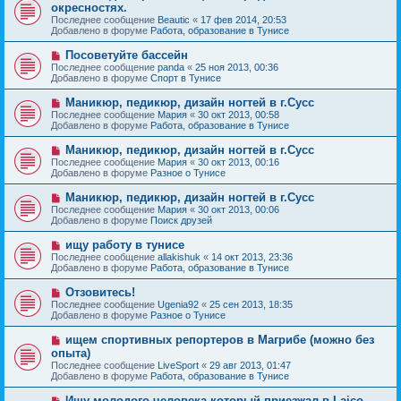
о
е
окресностях.
о
в
н
Последнее сообщение
о
Beautic
«
17 фев 2014, 20:53
о
и
Добавлено в форуме
б
Работа, образование в Тунисе
е
е
щ
с
е
Н
Посоветуйте бассейн
о
н
о
Последнее сообщение
о
panda
«
25 ноя 2013, 00:36
и
в
Добавлено в форуме
б
Спорт в Тунисе
е
о
щ
е
е
Н
Маникюр, педикюр, дизайн ногтей в г.Сусс
с
н
о
Последнее сообщение
Мария
«
30 окт 2013, 00:58
о
и
в
Добавлено в форуме
Работа, образование в Тунисе
о
е
о
б
е
Н
Маникюр, педикюр, дизайн ногтей в г.Сусс
щ
с
о
е
Последнее сообщение
Мария
«
30 окт 2013, 00:16
о
в
н
Добавлено в форуме
Разное о Тунисе
о
о
и
б
е
е
Н
Маникюр, педикюр, дизайн ногтей в г.Сусс
щ
с
о
е
Последнее сообщение
Мария
«
30 окт 2013, 00:06
о
в
н
Добавлено в форуме
Поиск друзей
о
о
и
б
е
е
Н
ищу работу в тунисе
щ
с
о
е
Последнее сообщение
allakishuk
«
14 окт 2013, 23:36
о
в
н
Добавлено в форуме
Работа, образование в Тунисе
о
о
и
б
е
е
Н
Отзовитесь!
щ
с
о
е
Последнее сообщение
Ugenia92
«
25 сен 2013, 18:35
о
в
н
Добавлено в форуме
Разное о Тунисе
о
о
и
б
е
е
Н
ищем спортивных репортеров в Магрибе (можно без
щ
с
о
е
опыта)
о
в
н
Последнее сообщение
о
LiveSport
«
29 авг 2013, 01:47
о
и
Добавлено в форуме
б
Работа, образование в Тунисе
е
е
щ
с
е
Н
Ищу молодого человека который приезжал в Laico