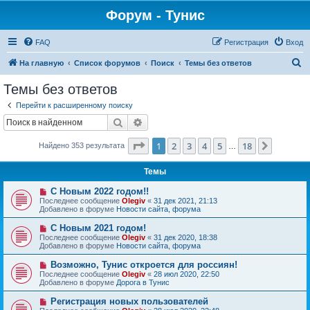
Форум - Тунис
FAQ
Регистрация
Вход
П
На главную
Список форумов
Поиск
Темы без ответов
о
Темы без ответов
и
Перейти к расширенному поиску
с
Поиск
Расширенный поиск
к
Страница
1
из
18
1
2
3
4
5
18
След.
Найдено 353 результата
…
Темы
Н
С Новым 2022 годом!!
о
Последнее сообщение
Olegiv
«
31 дек 2021, 21:13
в
Добавлено в форуме
Новости сайта, форума
о
е
Н
С Новым 2021 годом!
с
о
Последнее сообщение
Olegiv
«
31 дек 2020, 18:38
о
в
Добавлено в форуме
Новости сайта, форума
о
о
б
е
Н
Возможно, Тунис откроется для россиян!
щ
с
о
е
Последнее сообщение
Olegiv
«
28 июл 2020, 22:50
о
в
н
Добавлено в форуме
Дорога в Тунис
о
о
и
б
е
е
Н
Регистрация новых пользователей
щ
с
о
е