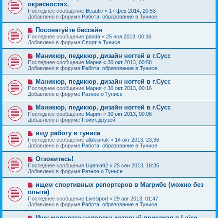
о
е
окресностях.
о
в
н
Последнее сообщение
о
Beautic
«
17 фев 2014, 20:53
о
и
Добавлено в форуме
б
Работа, образование в Тунисе
е
е
щ
с
е
Н
Посоветуйте бассейн
о
н
о
Последнее сообщение
о
panda
«
25 ноя 2013, 00:36
и
в
Добавлено в форуме
б
Спорт в Тунисе
е
о
щ
е
е
Н
Маникюр, педикюр, дизайн ногтей в г.Сусс
с
н
о
Последнее сообщение
Мария
«
30 окт 2013, 00:58
о
и
в
Добавлено в форуме
Работа, образование в Тунисе
о
е
о
б
е
Н
Маникюр, педикюр, дизайн ногтей в г.Сусс
щ
с
о
е
Последнее сообщение
Мария
«
30 окт 2013, 00:16
о
в
н
Добавлено в форуме
Разное о Тунисе
о
о
и
б
е
е
Н
Маникюр, педикюр, дизайн ногтей в г.Сусс
щ
с
о
е
Последнее сообщение
Мария
«
30 окт 2013, 00:06
о
в
н
Добавлено в форуме
Поиск друзей
о
о
и
б
е
е
Н
ищу работу в тунисе
щ
с
о
е
Последнее сообщение
allakishuk
«
14 окт 2013, 23:36
о
в
н
Добавлено в форуме
Работа, образование в Тунисе
о
о
и
б
е
е
Н
Отзовитесь!
щ
с
о
е
Последнее сообщение
Ugenia92
«
25 сен 2013, 18:35
о
в
н
Добавлено в форуме
Разное о Тунисе
о
о
и
б
е
е
Н
ищем спортивных репортеров в Магрибе (можно без
щ
с
о
е
опыта)
о
в
н
Последнее сообщение
о
LiveSport
«
29 авг 2013, 01:47
о
и
Добавлено в форуме
б
Работа, образование в Тунисе
е
е
щ
с
е
Н
Ищу молодого человека который приезжал в Laico