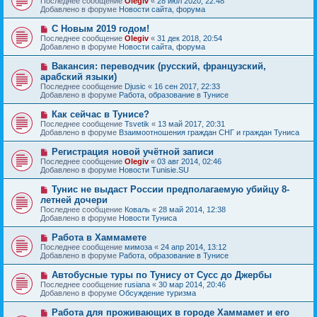
Последнее сообщение
Olegiv
«
28 июл 2020, 22:48
о
в
н
Добавлено в форуме
Новости сайта, форума
о
о
и
б
е
е
Н
С Новым 2019 годом!
щ
с
о
е
Последнее сообщение
Olegiv
«
31 дек 2018, 20:54
о
в
н
Добавлено в форуме
Новости сайта, форума
о
о
и
б
е
е
Н
Вакансия: переводчик (русский, французский,
щ
с
о
е
арабский языки)
о
в
н
Последнее сообщение
о
Djusic
«
16 сен 2017, 22:33
о
и
Добавлено в форуме
б
Работа, образование в Тунисе
е
е
щ
с
е
Н
Как сейчас в Тунисе?
о
н
о
Последнее сообщение
о
Tsvetik
«
13 май 2017, 20:31
и
в
Добавлено в форуме
б
Взаимоотношения граждан СНГ и граждан Туниса
е
о
щ
е
е
Н
Регистрация новой учётной записи
с
н
о
Последнее сообщение
Olegiv
«
03 авг 2014, 02:46
о
и
в
Добавлено в форуме
Новости Tunisie.SU
о
е
о
б
е
Н
Тунис не выдаст России предполагаемую убийцу 8-
щ
с
о
е
летней дочери
о
в
н
Последнее сообщение
о
Коваль
«
28 май 2014, 12:38
о
и
Добавлено в форуме
б
Новости Туниса
е
е
щ
с
е
Н
Работа в Хаммамете
о
н
о
Последнее сообщение
о
мимоза
«
24 апр 2014, 13:12
и
в
Добавлено в форуме
б
Работа, образование в Тунисе
е
о
щ
е
е
Н
Автобусные туры по Тунису от Сусс до Джербы
с
н
о
Последнее сообщение
rusiana
«
30 мар 2014, 20:46
о
и
в
Добавлено в форуме
Обсуждение туризма
о
е
о
б
е
Н
Работа для проживающих в городе Хаммамет и его
щ
с