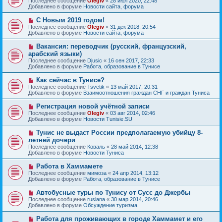
Последнее сообщение
Olegiv
«
28 июл 2020, 22:48
о
в
н
Добавлено в форуме
Новости сайта, форума
о
о
и
б
е
е
Н
С Новым 2019 годом!
щ
с
о
е
Последнее сообщение
Olegiv
«
31 дек 2018, 20:54
о
в
н
Добавлено в форуме
Новости сайта, форума
о
о
и
б
е
е
Н
Вакансия: переводчик (русский, французский,
щ
с
о
е
арабский языки)
о
в
н
Последнее сообщение
о
Djusic
«
16 сен 2017, 22:33
о
и
Добавлено в форуме
б
Работа, образование в Тунисе
е
е
щ
с
е
Н
Как сейчас в Тунисе?
о
н
о
Последнее сообщение
о
Tsvetik
«
13 май 2017, 20:31
и
в
Добавлено в форуме
б
Взаимоотношения граждан СНГ и граждан Туниса
е
о
щ
е
е
Н
Регистрация новой учётной записи
с
н
о
Последнее сообщение
Olegiv
«
03 авг 2014, 02:46
о
и
в
Добавлено в форуме
Новости Tunisie.SU
о
е
о
б
е
Н
Тунис не выдаст России предполагаемую убийцу 8-
щ
с
о
е
летней дочери
о
в
н
Последнее сообщение
о
Коваль
«
28 май 2014, 12:38
о
и
Добавлено в форуме
б
Новости Туниса
е
е
щ
с
е
Н
Работа в Хаммамете
о
н
о
Последнее сообщение
о
мимоза
«
24 апр 2014, 13:12
и
в
Добавлено в форуме
б
Работа, образование в Тунисе
е
о
щ
е
е
Н
Автобусные туры по Тунису от Сусс до Джербы
с
н
о
Последнее сообщение
rusiana
«
30 мар 2014, 20:46
о
и
в
Добавлено в форуме
Обсуждение туризма
о
е
о
б
е
Н
Работа для проживающих в городе Хаммамет и его
щ
с