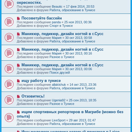
о
е
окресностях.
о
в
н
Последнее сообщение
о
Beautic
«
17 фев 2014, 20:53
о
и
Добавлено в форуме
б
Работа, образование в Тунисе
е
е
щ
с
е
Н
Посоветуйте бассейн
о
н
о
Последнее сообщение
о
panda
«
25 ноя 2013, 00:36
и
в
Добавлено в форуме
б
Спорт в Тунисе
е
о
щ
е
е
Н
Маникюр, педикюр, дизайн ногтей в г.Сусс
с
н
о
Последнее сообщение
Мария
«
30 окт 2013, 00:58
о
и
в
Добавлено в форуме
Работа, образование в Тунисе
о
е
о
б
е
Н
Маникюр, педикюр, дизайн ногтей в г.Сусс
щ
с
о
е
Последнее сообщение
Мария
«
30 окт 2013, 00:16
о
в
н
Добавлено в форуме
Разное о Тунисе
о
о
и
б
е
е
Н
Маникюр, педикюр, дизайн ногтей в г.Сусс
щ
с
о
е
Последнее сообщение
Мария
«
30 окт 2013, 00:06
о
в
н
Добавлено в форуме
Поиск друзей
о
о
и
б
е
е
Н
ищу работу в тунисе
щ
с
о
е
Последнее сообщение
allakishuk
«
14 окт 2013, 23:36
о
в
н
Добавлено в форуме
Работа, образование в Тунисе
о
о
и
б
е
е
Н
Отзовитесь!
щ
с
о
е
Последнее сообщение
Ugenia92
«
25 сен 2013, 18:35
о
в
н
Добавлено в форуме
Разное о Тунисе
о
о
и
б
е
е
Н
ищем спортивных репортеров в Магрибе (можно без
щ
с
о
е
опыта)
о
в
н
Последнее сообщение
о
LiveSport
«
29 авг 2013, 01:47
о
и
Добавлено в форуме
б
Работа, образование в Тунисе
е
е
щ
с
е
Н
Ищу молодого человека который приезжал в Laico