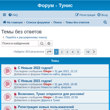
Форум - Тунис
FAQ
Регистрация
Вход
П
На главную
Список форумов
Поиск
Темы без ответов
о
Темы без ответов
и
Перейти к расширенному поиску
с
Поиск
Расширенный поиск
к
Страница
1
из
18
1
2
3
4
5
18
След.
Найдено 353 результата
…
Темы
Н
С Новым 2022 годом!!
о
Последнее сообщение
Olegiv
«
31 дек 2021, 21:13
в
Добавлено в форуме
Новости сайта, форума
о
е
Н
С Новым 2021 годом!
с
о
Последнее сообщение
Olegiv
«
31 дек 2020, 18:38
о
в
Добавлено в форуме
Новости сайта, форума
о
о
б
е
Н
Возможно, Тунис откроется для россиян!
щ
с
о
е
Последнее сообщение
Olegiv
«
28 июл 2020, 22:50
о
в
н
Добавлено в форуме
Дорога в Тунис
о
о
и
б
е
е
Н
Регистрация новых пользователей
щ
с
о
е