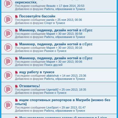
о
е
окресностях.
о
в
н
Последнее сообщение
о
Beautic
«
17 фев 2014, 20:53
о
и
Добавлено в форуме
б
Работа, образование в Тунисе
е
е
щ
с
е
Н
Посоветуйте бассейн
о
н
о
Последнее сообщение
о
panda
«
25 ноя 2013, 00:36
и
в
Добавлено в форуме
б
Спорт в Тунисе
е
о
щ
е
е
Н
Маникюр, педикюр, дизайн ногтей в г.Сусс
с
н
о
Последнее сообщение
Мария
«
30 окт 2013, 00:58
о
и
в
Добавлено в форуме
Работа, образование в Тунисе
о
е
о
б
е
Н
Маникюр, педикюр, дизайн ногтей в г.Сусс
щ
с
о
е
Последнее сообщение
Мария
«
30 окт 2013, 00:16
о
в
н
Добавлено в форуме
Разное о Тунисе
о
о
и
б
е
е
Н
Маникюр, педикюр, дизайн ногтей в г.Сусс
щ
с
о
е
Последнее сообщение
Мария
«
30 окт 2013, 00:06
о
в
н
Добавлено в форуме
Поиск друзей
о
о
и
б
е
е
Н
ищу работу в тунисе
щ
с
о
е
Последнее сообщение
allakishuk
«
14 окт 2013, 23:36
о
в
н
Добавлено в форуме
Работа, образование в Тунисе
о
о
и
б
е
е
Н
Отзовитесь!
щ
с
о
е
Последнее сообщение
Ugenia92
«
25 сен 2013, 18:35
о
в
н
Добавлено в форуме
Разное о Тунисе
о
о
и
б
е
е
Н
ищем спортивных репортеров в Магрибе (можно без
щ
с
о
е
опыта)
о
в
н
Последнее сообщение
о
LiveSport
«
29 авг 2013, 01:47
о
и
Добавлено в форуме
б
Работа, образование в Тунисе
е
е
щ
с
е
Н
Ищу молодого человека который приезжал в Laico