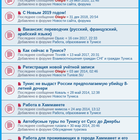
Последнее сообщение
Olegiv
«
28 июл 2020, 22:48
о
в
н
Добавлено в форуме
Новости сайта, форума
о
о
и
б
е
е
Н
С Новым 2019 годом!
щ
с
о
е
Последнее сообщение
Olegiv
«
31 дек 2018, 20:54
о
в
н
Добавлено в форуме
Новости сайта, форума
о
о
и
б
е
е
Н
Вакансия: переводчик (русский, французский,
щ
с
о
е
арабский языки)
о
в
н
Последнее сообщение
о
Djusic
«
16 сен 2017, 22:33
о
и
Добавлено в форуме
б
Работа, образование в Тунисе
е
е
щ
с
е
Н
Как сейчас в Тунисе?
о
н
о
Последнее сообщение
о
Tsvetik
«
13 май 2017, 20:31
и
в
Добавлено в форуме
б
Взаимоотношения граждан СНГ и граждан Туниса
е
о
щ
е
е
Н
Регистрация новой учётной записи
с
н
о
Последнее сообщение
Olegiv
«
03 авг 2014, 02:46
о
и
в
Добавлено в форуме
Новости Tunisie.SU
о
е
о
б
е
Н
Тунис не выдаст России предполагаемую убийцу 8-
щ
с
о
е
летней дочери
о
в
н
Последнее сообщение
о
Коваль
«
28 май 2014, 12:38
о
и
Добавлено в форуме
б
Новости Туниса
е
е
щ
с
е
Н
Работа в Хаммамете
о
н
о
Последнее сообщение
о
мимоза
«
24 апр 2014, 13:12
и
в
Добавлено в форуме
б
Работа, образование в Тунисе
е
о
щ
е
е
Н
Автобусные туры по Тунису от Сусс до Джербы
с
н
о
Последнее сообщение
rusiana
«
30 мар 2014, 20:46
о
и
в
Добавлено в форуме
Обсуждение туризма
о
е
о
б
е
Н
Работа для проживающих в городе Хаммамет и его
щ
с