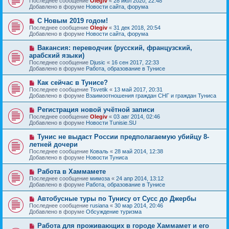
Последнее сообщение
Olegiv
«
28 июл 2020, 22:48
о
в
н
Добавлено в форуме
Новости сайта, форума
о
о
и
б
е
е
Н
С Новым 2019 годом!
щ
с
о
е
Последнее сообщение
Olegiv
«
31 дек 2018, 20:54
о
в
н
Добавлено в форуме
Новости сайта, форума
о
о
и
б
е
е
Н
Вакансия: переводчик (русский, французский,
щ
с
о
е
арабский языки)
о
в
н
Последнее сообщение
о
Djusic
«
16 сен 2017, 22:33
о
и
Добавлено в форуме
б
Работа, образование в Тунисе
е
е
щ
с
е
Н
Как сейчас в Тунисе?
о
н
о
Последнее сообщение
о
Tsvetik
«
13 май 2017, 20:31
и
в
Добавлено в форуме
б
Взаимоотношения граждан СНГ и граждан Туниса
е
о
щ
е
е
Н
Регистрация новой учётной записи
с
н
о
Последнее сообщение
Olegiv
«
03 авг 2014, 02:46
о
и
в
Добавлено в форуме
Новости Tunisie.SU
о
е
о
б
е
Н
Тунис не выдаст России предполагаемую убийцу 8-
щ
с
о
е
летней дочери
о
в
н
Последнее сообщение
о
Коваль
«
28 май 2014, 12:38
о
и
Добавлено в форуме
б
Новости Туниса
е
е
щ
с
е
Н
Работа в Хаммамете
о
н
о
Последнее сообщение
о
мимоза
«
24 апр 2014, 13:12
и
в
Добавлено в форуме
б
Работа, образование в Тунисе
е
о
щ
е
е
Н
Автобусные туры по Тунису от Сусс до Джербы
с
н
о
Последнее сообщение
rusiana
«
30 мар 2014, 20:46
о
и
в
Добавлено в форуме
Обсуждение туризма
о
е
о
б
е
Н
Работа для проживающих в городе Хаммамет и его
щ
с