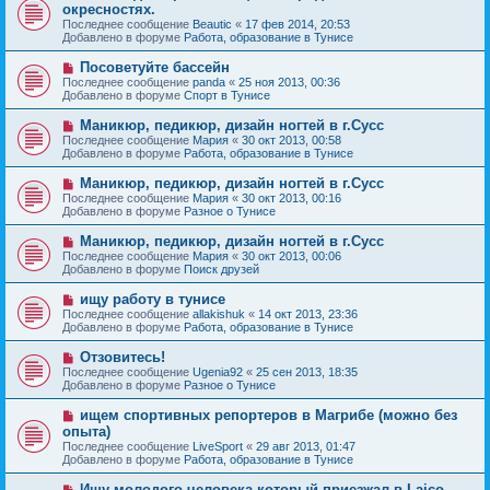
о
е
окресностях.
о
в
н
Последнее сообщение
о
Beautic
«
17 фев 2014, 20:53
о
и
Добавлено в форуме
б
Работа, образование в Тунисе
е
е
щ
с
е
Н
Посоветуйте бассейн
о
н
о
Последнее сообщение
о
panda
«
25 ноя 2013, 00:36
и
в
Добавлено в форуме
б
Спорт в Тунисе
е
о
щ
е
е
Н
Маникюр, педикюр, дизайн ногтей в г.Сусс
с
н
о
Последнее сообщение
Мария
«
30 окт 2013, 00:58
о
и
в
Добавлено в форуме
Работа, образование в Тунисе
о
е
о
б
е
Н
Маникюр, педикюр, дизайн ногтей в г.Сусс
щ
с
о
е
Последнее сообщение
Мария
«
30 окт 2013, 00:16
о
в
н
Добавлено в форуме
Разное о Тунисе
о
о
и
б
е
е
Н
Маникюр, педикюр, дизайн ногтей в г.Сусс
щ
с
о
е
Последнее сообщение
Мария
«
30 окт 2013, 00:06
о
в
н
Добавлено в форуме
Поиск друзей
о
о
и
б
е
е
Н
ищу работу в тунисе
щ
с
о
е
Последнее сообщение
allakishuk
«
14 окт 2013, 23:36
о
в
н
Добавлено в форуме
Работа, образование в Тунисе
о
о
и
б
е
е
Н
Отзовитесь!
щ
с
о
е
Последнее сообщение
Ugenia92
«
25 сен 2013, 18:35
о
в
н
Добавлено в форуме
Разное о Тунисе
о
о
и
б
е
е
Н
ищем спортивных репортеров в Магрибе (можно без
щ
с
о
е
опыта)
о
в
н
Последнее сообщение
о
LiveSport
«
29 авг 2013, 01:47
о
и
Добавлено в форуме
б
Работа, образование в Тунисе
е
е
щ
с
е
Н
Ищу молодого человека который приезжал в Laico