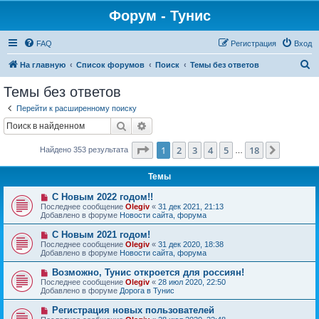
Форум - Тунис
FAQ
Регистрация
Вход
П
На главную
Список форумов
Поиск
Темы без ответов
о
Темы без ответов
и
Перейти к расширенному поиску
с
Поиск
Расширенный поиск
к
Страница
1
из
18
1
2
3
4
5
18
След.
Найдено 353 результата
…
Темы
Н
С Новым 2022 годом!!
о
Последнее сообщение
Olegiv
«
31 дек 2021, 21:13
в
Добавлено в форуме
Новости сайта, форума
о
е
Н
С Новым 2021 годом!
с
о
Последнее сообщение
Olegiv
«
31 дек 2020, 18:38
о
в
Добавлено в форуме
Новости сайта, форума
о
о
б
е
Н
Возможно, Тунис откроется для россиян!
щ
с
о
е
Последнее сообщение
Olegiv
«
28 июл 2020, 22:50
о
в
н
Добавлено в форуме
Дорога в Тунис
о
о
и
б
е
е
Н
Регистрация новых пользователей
щ
с
о
е