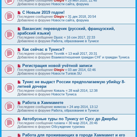
Последнее сообщение
Olegiv
«
28 июл 2020, 22:48
о
в
н
Добавлено в форуме
Новости сайта, форума
о
о
и
б
е
е
Н
С Новым 2019 годом!
щ
с
о
е
Последнее сообщение
Olegiv
«
31 дек 2018, 20:54
о
в
н
Добавлено в форуме
Новости сайта, форума
о
о
и
б
е
е
Н
Вакансия: переводчик (русский, французский,
щ
с
о
е
арабский языки)
о
в
н
Последнее сообщение
о
Djusic
«
16 сен 2017, 22:33
о
и
Добавлено в форуме
б
Работа, образование в Тунисе
е
е
щ
с
е
Н
Как сейчас в Тунисе?
о
н
о
Последнее сообщение
о
Tsvetik
«
13 май 2017, 20:31
и
в
Добавлено в форуме
б
Взаимоотношения граждан СНГ и граждан Туниса
е
о
щ
е
е
Н
Регистрация новой учётной записи
с
н
о
Последнее сообщение
Olegiv
«
03 авг 2014, 02:46
о
и
в
Добавлено в форуме
Новости Tunisie.SU
о
е
о
б
е
Н
Тунис не выдаст России предполагаемую убийцу 8-
щ
с
о
е
летней дочери
о
в
н
Последнее сообщение
о
Коваль
«
28 май 2014, 12:38
о
и
Добавлено в форуме
б
Новости Туниса
е
е
щ
с
е
Н
Работа в Хаммамете
о
н
о
Последнее сообщение
о
мимоза
«
24 апр 2014, 13:12
и
в
Добавлено в форуме
б
Работа, образование в Тунисе
е
о
щ
е
е
Н
Автобусные туры по Тунису от Сусс до Джербы
с
н
о
Последнее сообщение
rusiana
«
30 мар 2014, 20:46
о
и
в
Добавлено в форуме
Обсуждение туризма
о
е
о
б
е
Н
Работа для проживающих в городе Хаммамет и его
щ
с