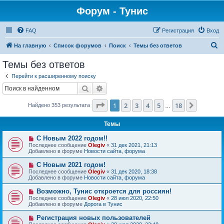
Форум - Тунис
FAQ
Регистрация
Вход
П
На главную
Список форумов
Поиск
Темы без ответов
о
Темы без ответов
и
Перейти к расширенному поиску
с
Поиск
Расширенный поиск
к
Страница
1
из
18
1
2
3
4
5
18
След.
Найдено 353 результата
…
Темы
Н
С Новым 2022 годом!!
о
Последнее сообщение
Olegiv
«
31 дек 2021, 21:13
в
Добавлено в форуме
Новости сайта, форума
о
е
Н
С Новым 2021 годом!
с
о
Последнее сообщение
Olegiv
«
31 дек 2020, 18:38
о
в
Добавлено в форуме
Новости сайта, форума
о
о
б
е
Н
Возможно, Тунис откроется для россиян!
щ
с
о
е
Последнее сообщение
Olegiv
«
28 июл 2020, 22:50
о
в
н
Добавлено в форуме
Дорога в Тунис
о
о
и
б
е
е
Н
Регистрация новых пользователей
щ
с
о
е