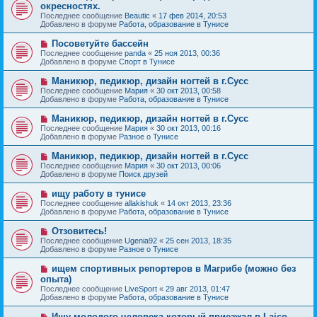
о
е
окресностях.
о
в
н
Последнее сообщение
о
Beautic
«
17 фев 2014, 20:53
о
и
Добавлено в форуме
б
Работа, образование в Тунисе
е
е
щ
с
е
Н
Посоветуйте бассейн
о
н
о
Последнее сообщение
о
panda
«
25 ноя 2013, 00:36
и
в
Добавлено в форуме
б
Спорт в Тунисе
е
о
щ
е
е
Н
Маникюр, педикюр, дизайн ногтей в г.Сусс
с
н
о
Последнее сообщение
Мария
«
30 окт 2013, 00:58
о
и
в
Добавлено в форуме
Работа, образование в Тунисе
о
е
о
б
е
Н
Маникюр, педикюр, дизайн ногтей в г.Сусс
щ
с
о
е
Последнее сообщение
Мария
«
30 окт 2013, 00:16
о
в
н
Добавлено в форуме
Разное о Тунисе
о
о
и
б
е
е
Н
Маникюр, педикюр, дизайн ногтей в г.Сусс
щ
с
о
е
Последнее сообщение
Мария
«
30 окт 2013, 00:06
о
в
н
Добавлено в форуме
Поиск друзей
о
о
и
б
е
е
Н
ищу работу в тунисе
щ
с
о
е
Последнее сообщение
allakishuk
«
14 окт 2013, 23:36
о
в
н
Добавлено в форуме
Работа, образование в Тунисе
о
о
и
б
е
е
Н
Отзовитесь!
щ
с
о
е
Последнее сообщение
Ugenia92
«
25 сен 2013, 18:35
о
в
н
Добавлено в форуме
Разное о Тунисе
о
о
и
б
е
е
Н
ищем спортивных репортеров в Магрибе (можно без
щ
с
о
е
опыта)
о
в
н
Последнее сообщение
о
LiveSport
«
29 авг 2013, 01:47
о
и
Добавлено в форуме
б
Работа, образование в Тунисе
е
е
щ
с
е
Н
Ищу молодого человека который приезжал в Laico