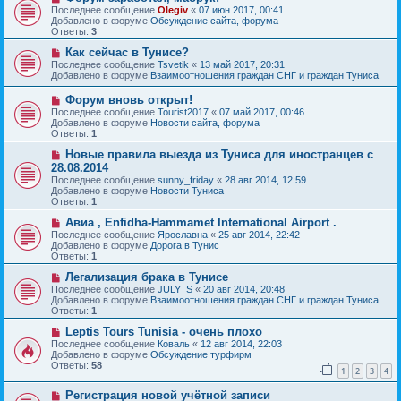
и
о
о
Последнее сообщение
Olegiv
«
07 июн 2017, 00:41
е
в
б
Добавлено в форуме
Обсуждение сайта, форума
о
щ
Ответы:
3
е
е
с
Н
н
Как сейчас в Тунисе?
о
о
и
Последнее сообщение
Tsvetik
«
13 май 2017, 20:31
о
в
е
Добавлено в форуме
Взаимоотношения граждан СНГ и граждан Туниса
б
о
щ
е
Н
Форум вновь открыт!
е
с
о
Последнее сообщение
Tourist2017
«
07 май 2017, 00:46
н
о
в
Добавлено в форуме
Новости сайта, форума
и
о
о
Ответы:
1
е
б
е
щ
с
Н
Новые правила выезда из Туниса для иностранцев с
е
о
о
28.08.2014
н
о
в
и
Последнее сообщение
sunny_friday
«
28 авг 2014, 12:59
б
о
е
Добавлено в форуме
Новости Туниса
щ
е
Ответы:
1
е
с
н
о
Н
Авиа , Enfidha-Hammamet International Airport .
и
о
о
Последнее сообщение
Ярославна
«
25 авг 2014, 22:42
е
б
в
Добавлено в форуме
Дорога в Тунис
щ
о
Ответы:
1
е
е
н
с
Н
Легализация брака в Тунисе
и
о
о
Последнее сообщение
JULY_S
«
20 авг 2014, 20:48
е
о
в
Добавлено в форуме
Взаимоотношения граждан СНГ и граждан Туниса
б
о
Ответы:
1
щ
е
е
с
Н
Leptis Tours Tunisia - очень плохо
н
о
о
Последнее сообщение
Коваль
«
12 авг 2014, 22:03
и
о
в
Добавлено в форуме
Обсуждение турфирм
е
б
о
Ответы:
58
1
2
3
4
щ
е
е
с
Н
н
Регистрация новой учётной записи
о