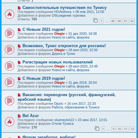
Ответы:
1
е
е
с
Н
н
Самостоятельные путешествия по Тунису
о
о
и
Последнее сообщение
HOAnthony
«
06 янв 2021, 12:00
о
в
е
Добавлено в форуме
Обсуждение туризма
б
о
Ответы:
765
1
49
50
51
52
щ
е
…
е
с
Н
н
С Новым 2021 годом!
о
о
и
о
Последнее сообщение
Olegiv
«
31 дек 2020, 18:38
в
е
б
Добавлено в форуме
Новости сайта, форума
о
щ
е
е
Н
Возможно, Тунис откроется для россиян!
с
н
о
Последнее сообщение
Olegiv
«
28 июл 2020, 22:50
о
и
в
Добавлено в форуме
Дорога в Тунис
о
е
о
б
е
Н
Регистрация новых пользователей
щ
с
о
е
Последнее сообщение
Olegiv
«
28 июл 2020, 22:48
о
в
н
Добавлено в форуме
Новости сайта, форума
о
о
и
б
е
е
Н
С Новым 2019 годом!
щ
с
о
е
Последнее сообщение
Olegiv
«
31 дек 2018, 20:54
о
в
н
Добавлено в форуме
Новости сайта, форума
о
о
и
б
е
е
Н
Вакансия: переводчик (русский, французский,
щ
с
о
е
арабский языки)
о
в
н
Последнее сообщение
о
Djusic
«
16 сен 2017, 22:33
о
и
Добавлено в форуме
б
Работа, образование в Тунисе
е
е
щ
с
е
Н
Bel Azur
о
н
о
Последнее сообщение
о
skameykin22
«
23 июн 2017, 13:01
и
в
Добавлено в форуме
б
Отели Туниса
е
о
Ответы:
щ
170
1
9
10
11
12
е
…
е
с
н
Н
Форум заработал, мабрук!
о