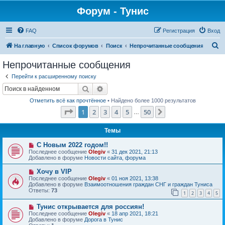
Форум - Тунис
FAQ
Регистрация
Вход
П
На главную
Список форумов
Поиск
Непрочитанные сообщения
о
Непрочитанные сообщения
и
Перейти к расширенному поиску
с
Поиск
Расширенный поиск
к
Отметить всё как прочтённое
• Найдено более 1000 результатов
Страница
1
из
50
1
2
3
4
5
50
След.
…
Темы
Н
С Новым 2022 годом!!
о
Последнее сообщение
Olegiv
«
31 дек 2021, 21:13
в
Добавлено в форуме
Новости сайта, форума
о
е
Н
Хочу в VIP
с
о
Последнее сообщение
Olegiv
«
01 ноя 2021, 13:38
о
в
Добавлено в форуме
Взаимоотношения граждан СНГ и граждан Туниса
о
о
Ответы:
73
б
1
2
3
4
5
е
щ
с
е
Н
Тунис открывается для россиян!
о
н
о
о
Последнее сообщение
Olegiv
«
18 апр 2021, 18:21
и
в
б
Добавлено в форуме
Дорога в Тунис
е
о
щ