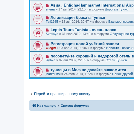
о
е
о
е
Н
Авиа , Enfidha-Hammamet International Airpo
о
е
н
о
б
елена
»
17 авг 2014, 22:15
» в форуме
Дорога в Тунис
с
и
в
щ
о
е
о
е
Н
Легализация брака в Тунисе
о
е
н
о
б
Tati1985
»
13 авг 2014, 10:47
» в форуме
Взаимоотношени
с
и
в
щ
о
е
о
е
Н
Leptis Tours Tunisia - очень плохо
о
е
н
о
б
Svetlaya
»
31 июл 2012, 13:49
» в форуме
Обсуждение т
с
и
в
щ
о
е
о
е
о
Н
Регистрация новой учётной записи
е
н
б
о
с
и
Olegiv
»
03 авг 2014, 02:46
» в форуме
Новости Tunisie.
щ
в
о
е
е
о
о
Н
посоветуйте хороший и недорогой отель 
н
е
б
о
и
Rybka
»
07 авг 2007, 22:35
» в форуме
Отели Туниса
с
щ
в
е
о
е
о
о
н
Н
тунисцы в Москве давайте знакомится
е
б
и
о
с
jbaritounsi
»
24 фев 2014, 12:24
» в форуме
Поиск друзей
щ
е
в
о
е
о
о
н
е
б
и
с
щ
е
о
е
Перейти к расширенному поиску
о
н
б
и
щ
е
е
На главную
Список форумов
н
и
е