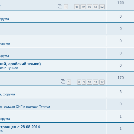
765
а
1
48
49
50
51
52
…
0
форума
0
0
форума
0
форума
кий, арабский языки)
0
ие в Тунисе
170
1
8
9
10
11
12
…
3
а, форума
0
 граждан СНГ и граждан Туниса
1
форума
транцев с 28.08.2014
1
са