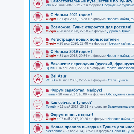
Н
Самостоятельные путешествия по Тунису
н
е
б
о
и
lelik
»
25 ноя 2007, 21:17
» в форуме
Обсуждение туризм
с
щ
в
е
о
е
о
о
н
Н
С Новым 2021 годом!
е
б
и
о
с
Olegiv
»
31 дек 2020, 18:38
» в форуме
Новости сайта, 
щ
е
в
о
е
о
о
Н
Возможно, Тунис откроется для россиян!
н
е
б
о
и
Olegiv
»
28 июл 2020, 22:50
» в форуме
Дорога в Тунис
с
щ
в
е
о
е
о
Н
Регистрация новых пользователей
о
н
е
о
б
и
Olegiv
»
28 июл 2020, 22:48
» в форуме
Новости сайта, 
с
в
щ
е
о
о
е
Н
С Новым 2019 годом!
о
е
н
о
б
Olegiv
»
31 дек 2018, 20:54
» в форуме
Новости сайта, 
с
и
в
щ
о
е
о
е
Н
Вакансия: переводчик (русский, французс
о
е
н
о
б
Djusic
»
16 сен 2017, 22:33
» в форуме
Работа, образован
с
и
в
щ
о
е
о
е
Н
Bel Azur
о
е
н
о
б
POLO
»
18 июл 2005, 22:25
» в форуме
Отели Туниса
с
и
в
щ
о
е
о
е
о
Н
Форум заработал, мабрук!
е
н
б
о
с
и
mama
»
28 май 2017, 16:08
» в форуме
Обсуждение сайт
щ
в
о
е
е
о
о
Н
Как сейчас в Тунисе?
н
е
б
о
и
Tsvetik
»
13 май 2017, 20:31
» в форуме
Взаимоотношения
с
щ
в
е
о
е
о
Н
Форум вновь открыт!
о
н
е
о
б
и
Olegiv
»
07 май 2017, 00:26
» в форуме
Новости сайта, 
с
в
щ
е
о
о
е
Н
Новые правила выезда из Туниса для инос
о
е
н
о
б
aleksandre
»
27 авг 2014, 08:52
» в форуме
Новости Туни
с
и
в
щ