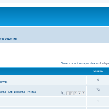
е сообщения
Отметить всё как прочтённое
• Найден
ОТВЕТЫ
0
форума
73
аждан СНГ и граждан Туниса
1
2
3
4
5
1