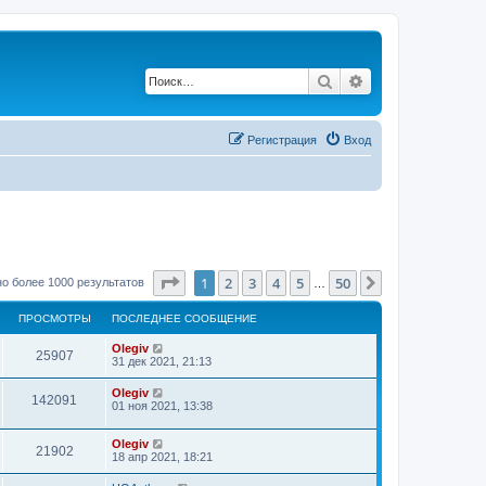
Поиск
Расширенный по
Регистрация
Вход
Страница
1
из
50
1
2
3
4
5
50
След.
о более 1000 результатов
…
ПРОСМОТРЫ
ПОСЛЕДНЕЕ СООБЩЕНИЕ
Olegiv
25907
31 дек 2021, 21:13
Olegiv
142091
01 ноя 2021, 13:38
Olegiv
21902
18 апр 2021, 18:21