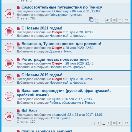
Ответы:
1
е
е
с
Н
н
Самостоятельные путешествия по Тунису
о
о
и
Последнее сообщение
HOAnthony
«
06 янв 2021, 12:00
о
в
е
Добавлено в форуме
Обсуждение туризма
б
о
Ответы:
765
1
49
50
51
52
щ
е
…
е
с
Н
н
С Новым 2021 годом!
о
о
и
о
Последнее сообщение
Olegiv
«
31 дек 2020, 18:38
в
е
б
Добавлено в форуме
Новости сайта, форума
о
щ
е
е
Н
Возможно, Тунис откроется для россиян!
с
н
о
Последнее сообщение
Olegiv
«
28 июл 2020, 22:50
о
и
в
Добавлено в форуме
Дорога в Тунис
о
е
о
б
е
Н
Регистрация новых пользователей
щ
с
о
е
Последнее сообщение
Olegiv
«
28 июл 2020, 22:48
о
в
н
Добавлено в форуме
Новости сайта, форума
о
о
и
б
е
е
Н
С Новым 2019 годом!
щ
с
о
е
Последнее сообщение
Olegiv
«
31 дек 2018, 20:54
о
в
н
Добавлено в форуме
Новости сайта, форума
о
о
и
б
е
е
Н
Вакансия: переводчик (русский, французский,
щ
с
о
е
арабский языки)
о
в
н
Последнее сообщение
о
Djusic
«
16 сен 2017, 22:33
о
и
Добавлено в форуме
б
Работа, образование в Тунисе
е
е
щ
с
е
Н
Bel Azur
о
н
о
Последнее сообщение
о
skameykin22
«
23 июн 2017, 13:01
и
в
Добавлено в форуме
б
Отели Туниса
е
о
Ответы:
щ
170
1
9
10
11
12
е
…
е
с
н
Н
Форум заработал, мабрук!
о