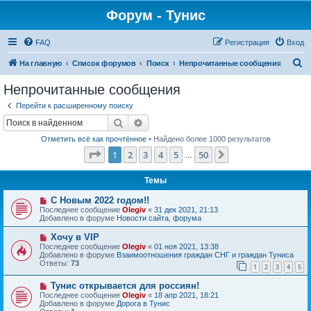
Форум - Тунис
FAQ
Регистрация
Вход
П
На главную
Список форумов
Поиск
Непрочитанные сообщения
о
Непрочитанные сообщения
и
Перейти к расширенному поиску
с
Поиск
Расширенный поиск
к
Отметить всё как прочтённое
• Найдено более 1000 результатов
Страница
1
из
50
1
2
3
4
5
50
След.
…
Темы
Н
С Новым 2022 годом!!
о
Последнее сообщение
Olegiv
«
31 дек 2021, 21:13
в
Добавлено в форуме
Новости сайта, форума
о
е
Н
Хочу в VIP
с
о
Последнее сообщение
Olegiv
«
01 ноя 2021, 13:38
о
в
Добавлено в форуме
Взаимоотношения граждан СНГ и граждан Туниса
о
о
Ответы:
73
б
1
2
3
4
5
е
щ
с
е
Н
Тунис открывается для россиян!
о
н
о
о
Последнее сообщение
Olegiv
«
18 апр 2021, 18:21
и
в
б
Добавлено в форуме
Дорога в Тунис
е
о
щ