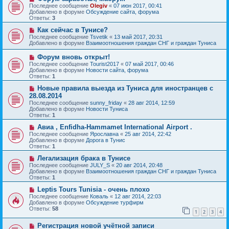
и
о
о
Последнее сообщение
Olegiv
«
07 июн 2017, 00:41
е
в
б
Добавлено в форуме
Обсуждение сайта, форума
о
щ
Ответы:
3
е
е
с
Н
н
Как сейчас в Тунисе?
о
о
и
Последнее сообщение
Tsvetik
«
13 май 2017, 20:31
о
в
е
Добавлено в форуме
Взаимоотношения граждан СНГ и граждан Туниса
б
о
щ
е
Н
Форум вновь открыт!
е
с
о
Последнее сообщение
Tourist2017
«
07 май 2017, 00:46
н
о
в
Добавлено в форуме
Новости сайта, форума
и
о
о
Ответы:
1
е
б
е
щ
с
Н
Новые правила выезда из Туниса для иностранцев с
е
о
о
28.08.2014
н
о
в
и
Последнее сообщение
sunny_friday
«
28 авг 2014, 12:59
б
о
е
Добавлено в форуме
Новости Туниса
щ
е
Ответы:
1
е
с
н
о
Н
Авиа , Enfidha-Hammamet International Airport .
и
о
о
Последнее сообщение
Ярославна
«
25 авг 2014, 22:42
е
б
в
Добавлено в форуме
Дорога в Тунис
щ
о
Ответы:
1
е
е
н
с
Н
Легализация брака в Тунисе
и
о
о
Последнее сообщение
JULY_S
«
20 авг 2014, 20:48
е
о
в
Добавлено в форуме
Взаимоотношения граждан СНГ и граждан Туниса
б
о
Ответы:
1
щ
е
е
с
Н
Leptis Tours Tunisia - очень плохо
н
о
о
Последнее сообщение
Коваль
«
12 авг 2014, 22:03
и
о
в
Добавлено в форуме
Обсуждение турфирм
е
б
о
Ответы:
58
1
2
3
4
щ
е
е
с
Н
н
Регистрация новой учётной записи
о