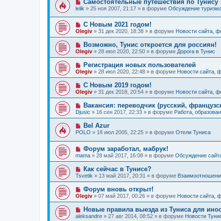
Н
Самостоятельные путешествия по Тунису
н
е
б
о
и
lelik
»
25 ноя 2007, 21:17
» в форуме
Обсуждение туризм
с
щ
в
е
о
е
о
о
н
Н
С Новым 2021 годом!
е
б
и
о
с
Olegiv
»
31 дек 2020, 18:38
» в форуме
Новости сайта, 
щ
е
в
о
е
о
о
Н
Возможно, Тунис откроется для россиян!
н
е
б
о
и
Olegiv
»
28 июл 2020, 22:50
» в форуме
Дорога в Тунис
с
щ
в
е
о
е
о
Н
Регистрация новых пользователей
о
н
е
о
б
и
Olegiv
»
28 июл 2020, 22:48
» в форуме
Новости сайта, 
с
в
щ
е
о
о
е
Н
С Новым 2019 годом!
о
е
н
о
б
Olegiv
»
31 дек 2018, 20:54
» в форуме
Новости сайта, 
с
и
в
щ
о
е
о
е
Н
Вакансия: переводчик (русский, французс
о
е
н
о
б
Djusic
»
16 сен 2017, 22:33
» в форуме
Работа, образован
с
и
в
щ
о
е
о
е
Н
Bel Azur
о
е
н
о
б
POLO
»
18 июл 2005, 22:25
» в форуме
Отели Туниса
с
и
в
щ
о
е
о
е
о
Н
Форум заработал, мабрук!
е
н
б
о
с
и
mama
»
28 май 2017, 16:08
» в форуме
Обсуждение сайт
щ
в
о
е
е
о
о
Н
Как сейчас в Тунисе?
н
е
б
о
и
Tsvetik
»
13 май 2017, 20:31
» в форуме
Взаимоотношения
с
щ
в
е
о
е
о
Н
Форум вновь открыт!
о
н
е
о
б
и
Olegiv
»
07 май 2017, 00:26
» в форуме
Новости сайта, 
с
в
щ
е
о
о
е
Н
Новые правила выезда из Туниса для инос
о
е
н
о
б
aleksandre
»
27 авг 2014, 08:52
» в форуме
Новости Туни
с
и
в
щ