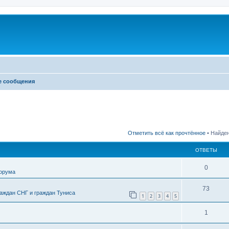
е сообщения
Отметить всё как прочтённое
• Найден
ОТВЕТЫ
0
форума
73
аждан СНГ и граждан Туниса
1
2
3
4
5
1