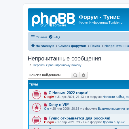
Форум - Тунис
Форум Инфоцентра Tunisie.ru
Ссылки
FAQ
На главную
Список форумов
Поиск
Непрочитанны
Непрочитанные сообщения
Перейти к расширенному поиску
Поиск
Расширенный поиск
ТЕМЫ
Н
С Новым 2022 годом!!
о
Olegiv
»
31 дек 2021, 21:13
» в форуме
Новости сайта, 
в
о
Н
Хочу в VIP
е
о
Ole
»
28 янв 2006, 20:33
» в форуме
Взаимоотношения гр
с
в
о
о
о
Н
Тунис открывается для россиян!
е
б
о
с
Olegiv
»
17 апр 2021, 23:21
» в форуме
Дорога в Тунис
щ
в
о
е
о
о