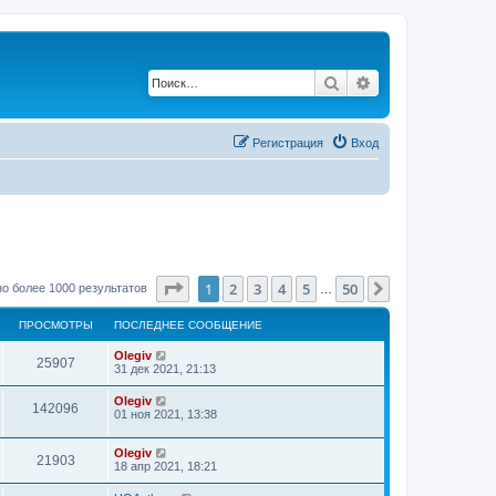
Поиск
Расширенный по
Регистрация
Вход
Страница
1
из
50
1
2
3
4
5
50
След.
о более 1000 результатов
…
ПРОСМОТРЫ
ПОСЛЕДНЕЕ СООБЩЕНИЕ
Olegiv
25907
31 дек 2021, 21:13
Olegiv
142096
01 ноя 2021, 13:38
Olegiv
21903
18 апр 2021, 18:21