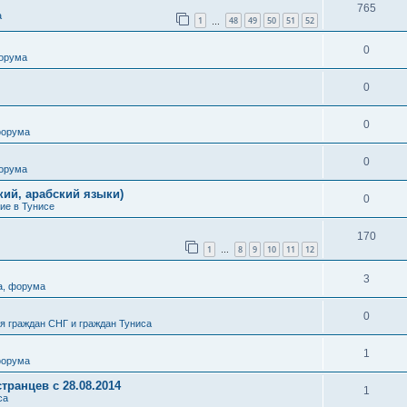
765
а
1
48
49
50
51
52
…
0
форума
0
0
форума
0
форума
кий, арабский языки)
0
ие в Тунисе
170
1
8
9
10
11
12
…
3
а, форума
0
 граждан СНГ и граждан Туниса
1
форума
транцев с 28.08.2014
1
са