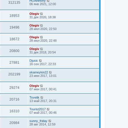
HOAnthony
312135
06 янв 2021, 12:00
Olegiv
18953
31 дек 2020, 18:38
Olegiv
19496
28 июл 2020, 22:50
Olegiv
18672
28 июл 2020, 22:48
Olegiv
20800
31 дек 2018, 20:54
Djusic
27881
16 сен 2017, 22:33
skameykin22
202199
23 июн 2017, 13:01
Olegiv
29274
07 июн 2017, 00:41
Tsvetik
20716
13 май 2017, 20:31
Tourist2017
16310
07 май 2017, 00:46
sunny_friday
20984
28 авг 2014, 12:59