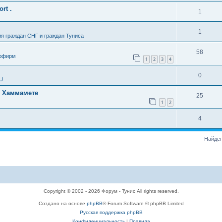
rt .
1
1
я граждан СНГ и граждан Туниса
58
урфирм
1
2
3
4
0
SU
в Хаммамете
25
1
2
4
Найден
Copyright © 2002 - 2026 Форум - Тунис All rights reserved.
Создано на основе
phpBB
® Forum Software © phpBB Limited
Русская поддержка phpBB
Конфиденциальность
|
Правила