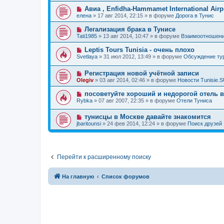
о
е
о
е
Н
Авиа , Enfidha-Hammamet International Airpo
о
е
н
о
б
елена
»
17 авг 2014, 22:15
» в форуме
Дорога в Тунис
с
и
в
щ
о
е
о
е
Н
Легализация брака в Тунисе
о
е
н
о
б
Tati1985
»
13 авг 2014, 10:47
» в форуме
Взаимоотношени
с
и
в
щ
о
е
о
е
Н
Leptis Tours Tunisia - очень плохо
о
е
н
о
б
Svetlaya
»
31 июл 2012, 13:49
» в форуме
Обсуждение т
с
и
в
щ
о
е
о
е
о
Н
Регистрация новой учётной записи
е
н
б
о
с
и
Olegiv
»
03 авг 2014, 02:46
» в форуме
Новости Tunisie.
щ
в
о
е
е
о
о
Н
посоветуйте хороший и недорогой отель 
н
е
б
о
и
Rybka
»
07 авг 2007, 22:35
» в форуме
Отели Туниса
с
щ
в
е
о
е
о
о
н
Н
тунисцы в Москве давайте знакомится
е
б
и
о
с
jbaritounsi
»
24 фев 2014, 12:24
» в форуме
Поиск друзей
щ
е
в
о
е
о
о
н
е
б
и
с
щ
е
о
е
Перейти к расширенному поиску
о
н
б
и
щ
е
е
На главную
Список форумов
н
и
е