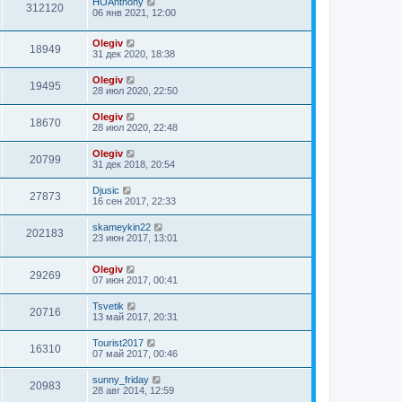
HOAnthony
312120
06 янв 2021, 12:00
Olegiv
18949
31 дек 2020, 18:38
Olegiv
19495
28 июл 2020, 22:50
Olegiv
18670
28 июл 2020, 22:48
Olegiv
20799
31 дек 2018, 20:54
Djusic
27873
16 сен 2017, 22:33
skameykin22
202183
23 июн 2017, 13:01
Olegiv
29269
07 июн 2017, 00:41
Tsvetik
20716
13 май 2017, 20:31
Tourist2017
16310
07 май 2017, 00:46
sunny_friday
20983
28 авг 2014, 12:59