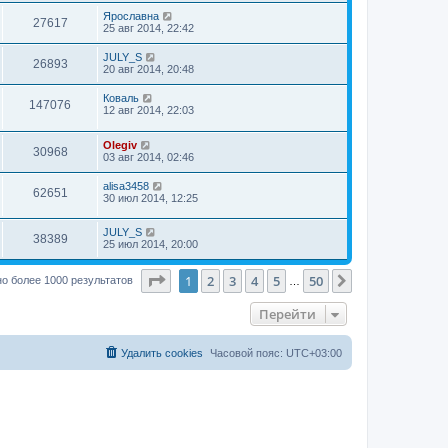
Ярославна
27617
25 авг 2014, 22:42
JULY_S
26893
20 авг 2014, 20:48
Коваль
147076
12 авг 2014, 22:03
Olegiv
30968
03 авг 2014, 02:46
alisa3458
62651
30 июл 2014, 12:25
JULY_S
38389
25 июл 2014, 20:00
Страница
1
из
50
1
2
3
4
5
50
След.
о более 1000 результатов
…
Перейти
Удалить cookies
Часовой пояс:
UTC+03:00