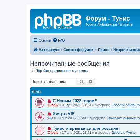
Форум - Тунис
Форум Инфоцентра Tunisie.ru
Ссылки
FAQ
На главную
Список форумов
Поиск
Непрочитанны
Непрочитанные сообщения
Перейти к расширенному поиску
Поиск
Расширенный поиск
ТЕМЫ
Н
С Новым 2022 годом!!
о
Olegiv
»
31 дек 2021, 21:13
» в форуме
Новости сайта, 
в
о
Н
Хочу в VIP
е
о
Ole
»
28 янв 2006, 20:33
» в форуме
Взаимоотношения гр
с
в
о
о
о
Н
Тунис открывается для россиян!
е
б
о
с
Olegiv
»
17 апр 2021, 23:21
» в форуме
Дорога в Тунис
щ
в
о
е
о
о