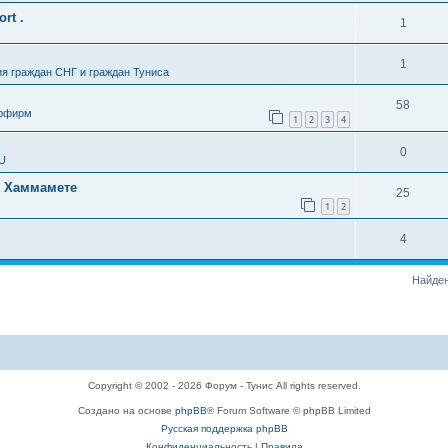
rt .
1
1
я граждан СНГ и граждан Туниса
58
урфирм
1
2
3
4
0
SU
в Хаммамете
25
1
2
4
Найден
Copyright © 2002 - 2026 Форум - Тунис All rights reserved.
Создано на основе
phpBB
® Forum Software © phpBB Limited
Русская поддержка phpBB
Конфиденциальность
|
Правила