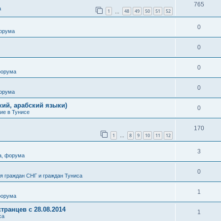
765
а
1
48
49
50
51
52
…
0
форума
0
0
форума
0
форума
кий, арабский языки)
0
ие в Тунисе
170
1
8
9
10
11
12
…
3
а, форума
0
 граждан СНГ и граждан Туниса
1
форума
транцев с 28.08.2014
1
са