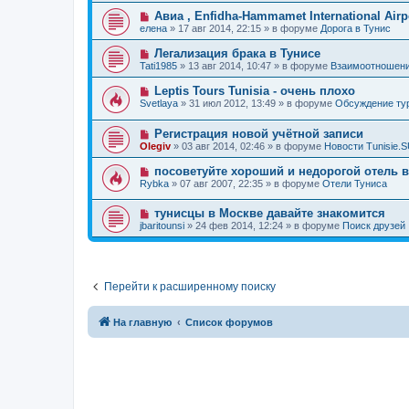
о
е
о
е
Н
Авиа , Enfidha-Hammamet International Airpo
о
е
н
о
б
елена
»
17 авг 2014, 22:15
» в форуме
Дорога в Тунис
с
и
в
щ
о
е
о
е
Н
Легализация брака в Тунисе
о
е
н
о
б
Tati1985
»
13 авг 2014, 10:47
» в форуме
Взаимоотношени
с
и
в
щ
о
е
о
е
Н
Leptis Tours Tunisia - очень плохо
о
е
н
о
б
Svetlaya
»
31 июл 2012, 13:49
» в форуме
Обсуждение т
с
и
в
щ
о
е
о
е
о
Н
Регистрация новой учётной записи
е
н
б
о
с
и
Olegiv
»
03 авг 2014, 02:46
» в форуме
Новости Tunisie.
щ
в
о
е
е
о
о
Н
посоветуйте хороший и недорогой отель 
н
е
б
о
и
Rybka
»
07 авг 2007, 22:35
» в форуме
Отели Туниса
с
щ
в
е
о
е
о
о
н
Н
тунисцы в Москве давайте знакомится
е
б
и
о
с
jbaritounsi
»
24 фев 2014, 12:24
» в форуме
Поиск друзей
щ
е
в
о
е
о
о
н
е
б
и
с
щ
е
о
е
Перейти к расширенному поиску
о
н
б
и
щ
е
е
На главную
Список форумов
н
и
е