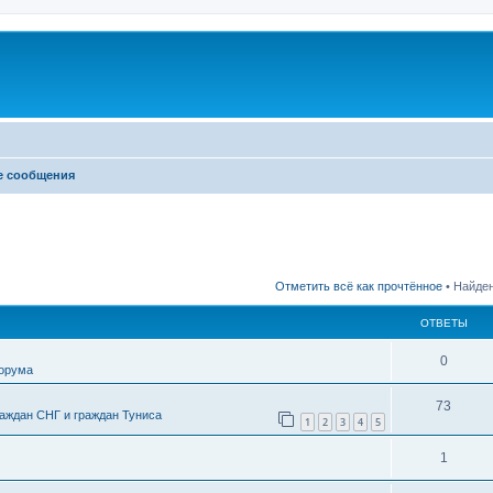
е сообщения
Отметить всё как прочтённое
• Найден
ОТВЕТЫ
0
форума
73
аждан СНГ и граждан Туниса
1
2
3
4
5
1