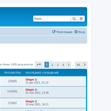
Поиск
Расширенный по
Регистрация
Вход
Страница
1
из
50
1
2
3
4
5
50
След.
о более 1000 результатов
…
ПРОСМОТРЫ
ПОСЛЕДНЕЕ СООБЩЕНИЕ
Olegiv
25905
31 дек 2021, 21:13
Olegiv
142091
01 ноя 2021, 13:38
Olegiv
21902
18 апр 2021, 18:21