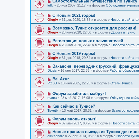
Н
Самостоятельные путешествия по Тунису
н
е
б
о
и
lelik
»
25 ноя 2007, 21:17
» в форуме
Обсуждение туризм
с
щ
в
е
о
е
о
о
н
Н
С Новым 2021 годом!
е
б
и
о
с
Olegiv
»
31 дек 2020, 18:38
» в форуме
Новости сайта, 
щ
е
в
о
е
о
о
Н
Возможно, Тунис откроется для россиян!
н
е
б
о
и
Olegiv
»
28 июл 2020, 22:50
» в форуме
Дорога в Тунис
с
щ
в
е
о
е
о
Н
Регистрация новых пользователей
о
н
е
о
б
и
Olegiv
»
28 июл 2020, 22:48
» в форуме
Новости сайта, 
с
в
щ
е
о
о
е
Н
С Новым 2019 годом!
о
е
н
о
б
Olegiv
»
31 дек 2018, 20:54
» в форуме
Новости сайта, 
с
и
в
щ
о
е
о
е
Н
Вакансия: переводчик (русский, французс
о
е
н
о
б
Djusic
»
16 сен 2017, 22:33
» в форуме
Работа, образован
с
и
в
щ
о
е
о
е
Н
Bel Azur
о
е
н
о
б
POLO
»
18 июл 2005, 22:25
» в форуме
Отели Туниса
с
и
в
щ
о
е
о
е
о
Н
Форум заработал, мабрук!
е
н
б
о
с
и
mama
»
28 май 2017, 16:08
» в форуме
Обсуждение сайт
щ
в
о
е
е
о
о
Н
Как сейчас в Тунисе?
н
е
б
о
и
Tsvetik
»
13 май 2017, 20:31
» в форуме
Взаимоотношения
с
щ
в
е
о
е
о
Н
Форум вновь открыт!
о
н
е
о
б
и
Olegiv
»
07 май 2017, 00:26
» в форуме
Новости сайта, 
с
в
щ
е
о
о
е
Н
Новые правила выезда из Туниса для инос
о
е
н
о
б
aleksandre
»
27 авг 2014, 08:52
» в форуме
Новости Туни
с
и
в
щ