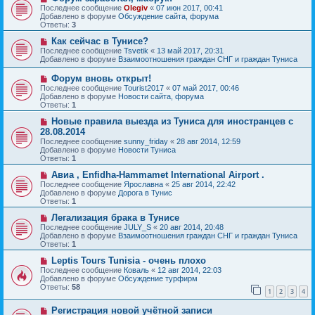
и
о
о
Последнее сообщение
Olegiv
«
07 июн 2017, 00:41
е
в
б
Добавлено в форуме
Обсуждение сайта, форума
о
щ
Ответы:
3
е
е
с
Н
н
Как сейчас в Тунисе?
о
о
и
Последнее сообщение
Tsvetik
«
13 май 2017, 20:31
о
в
е
Добавлено в форуме
Взаимоотношения граждан СНГ и граждан Туниса
б
о
щ
е
Н
Форум вновь открыт!
е
с
о
Последнее сообщение
Tourist2017
«
07 май 2017, 00:46
н
о
в
Добавлено в форуме
Новости сайта, форума
и
о
о
Ответы:
1
е
б
е
щ
с
Н
Новые правила выезда из Туниса для иностранцев с
е
о
о
28.08.2014
н
о
в
и
Последнее сообщение
sunny_friday
«
28 авг 2014, 12:59
б
о
е
Добавлено в форуме
Новости Туниса
щ
е
Ответы:
1
е
с
н
о
Н
Авиа , Enfidha-Hammamet International Airport .
и
о
о
Последнее сообщение
Ярославна
«
25 авг 2014, 22:42
е
б
в
Добавлено в форуме
Дорога в Тунис
щ
о
Ответы:
1
е
е
н
с
Н
Легализация брака в Тунисе
и
о
о
Последнее сообщение
JULY_S
«
20 авг 2014, 20:48
е
о
в
Добавлено в форуме
Взаимоотношения граждан СНГ и граждан Туниса
б
о
Ответы:
1
щ
е
е
с
Н
Leptis Tours Tunisia - очень плохо
н
о
о
Последнее сообщение
Коваль
«
12 авг 2014, 22:03
и
о
в
Добавлено в форуме
Обсуждение турфирм
е
б
о
Ответы:
58
1
2
3
4
щ
е
е
с
Н
н
Регистрация новой учётной записи
о