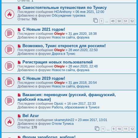
Ответы:
1
е
е
с
Н
н
Самостоятельные путешествия по Тунису
о
о
и
Последнее сообщение
HOAnthony
«
06 янв 2021, 12:00
о
в
е
Добавлено в форуме
Обсуждение туризма
б
о
Ответы:
765
1
49
50
51
52
щ
е
…
е
с
Н
н
С Новым 2021 годом!
о
о
и
о
Последнее сообщение
Olegiv
«
31 дек 2020, 18:38
в
е
б
Добавлено в форуме
Новости сайта, форума
о
щ
е
е
Н
Возможно, Тунис откроется для россиян!
с
н
о
Последнее сообщение
Olegiv
«
28 июл 2020, 22:50
о
и
в
Добавлено в форуме
Дорога в Тунис
о
е
о
б
е
Н
Регистрация новых пользователей
щ
с
о
е
Последнее сообщение
Olegiv
«
28 июл 2020, 22:48
о
в
н
Добавлено в форуме
Новости сайта, форума
о
о
и
б
е
е
Н
С Новым 2019 годом!
щ
с
о
е
Последнее сообщение
Olegiv
«
31 дек 2018, 20:54
о
в
н
Добавлено в форуме
Новости сайта, форума
о
о
и
б
е
е
Н
Вакансия: переводчик (русский, французский,
щ
с
о
е
арабский языки)
о
в
н
Последнее сообщение
о
Djusic
«
16 сен 2017, 22:33
о
и
Добавлено в форуме
б
Работа, образование в Тунисе
е
е
щ
с
е
Н
Bel Azur
о
н
о
Последнее сообщение
о
skameykin22
«
23 июн 2017, 13:01
и
в
Добавлено в форуме
б
Отели Туниса
е
о
Ответы:
щ
170
1
9
10
11
12
е
…
е
с
н
Н
Форум заработал, мабрук!
о