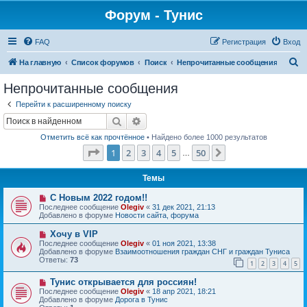
Форум - Тунис
FAQ
Регистрация
Вход
П
На главную
Список форумов
Поиск
Непрочитанные сообщения
о
Непрочитанные сообщения
и
Перейти к расширенному поиску
с
Поиск
Расширенный поиск
к
Отметить всё как прочтённое
• Найдено более 1000 результатов
Страница
1
из
50
1
2
3
4
5
50
След.
…
Темы
Н
С Новым 2022 годом!!
о
Последнее сообщение
Olegiv
«
31 дек 2021, 21:13
в
Добавлено в форуме
Новости сайта, форума
о
е
Н
Хочу в VIP
с
о
Последнее сообщение
Olegiv
«
01 ноя 2021, 13:38
о
в
Добавлено в форуме
Взаимоотношения граждан СНГ и граждан Туниса
о
о
Ответы:
73
б
1
2
3
4
5
е
щ
с
е
Н
Тунис открывается для россиян!
о
н
о
о
Последнее сообщение
Olegiv
«
18 апр 2021, 18:21
и
в
б
Добавлено в форуме
Дорога в Тунис
е
о
щ