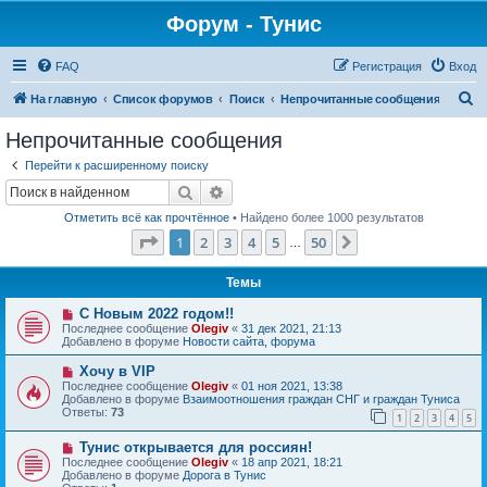
Форум - Тунис
FAQ
Регистрация
Вход
П
На главную
Список форумов
Поиск
Непрочитанные сообщения
о
Непрочитанные сообщения
и
Перейти к расширенному поиску
с
Поиск
Расширенный поиск
к
Отметить всё как прочтённое
• Найдено более 1000 результатов
Страница
1
из
50
1
2
3
4
5
50
След.
…
Темы
Н
С Новым 2022 годом!!
о
Последнее сообщение
Olegiv
«
31 дек 2021, 21:13
в
Добавлено в форуме
Новости сайта, форума
о
е
Н
Хочу в VIP
с
о
Последнее сообщение
Olegiv
«
01 ноя 2021, 13:38
о
в
Добавлено в форуме
Взаимоотношения граждан СНГ и граждан Туниса
о
о
Ответы:
73
б
1
2
3
4
5
е
щ
с
е
Н
Тунис открывается для россиян!
о
н
о
о
Последнее сообщение
Olegiv
«
18 апр 2021, 18:21
и
в
б
Добавлено в форуме
Дорога в Тунис
е
о
щ