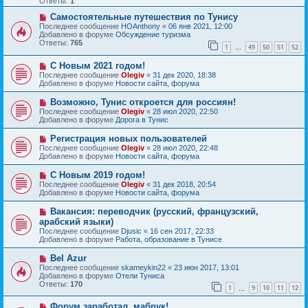
Ответы:
1
е
е
с
Н
н
Самостоятельные путешествия по Тунису
о
о
и
Последнее сообщение
HOAnthony
«
06 янв 2021, 12:00
о
в
е
Добавлено в форуме
Обсуждение туризма
б
о
Ответы:
765
1
49
50
51
52
щ
е
…
е
с
Н
н
С Новым 2021 годом!
о
о
и
о
Последнее сообщение
Olegiv
«
31 дек 2020, 18:38
в
е
б
Добавлено в форуме
Новости сайта, форума
о
щ
е
е
Н
Возможно, Тунис откроется для россиян!
с
н
о
Последнее сообщение
Olegiv
«
28 июл 2020, 22:50
о
и
в
Добавлено в форуме
Дорога в Тунис
о
е
о
б
е
Н
Регистрация новых пользователей
щ
с
о
е
Последнее сообщение
Olegiv
«
28 июл 2020, 22:48
о
в
н
Добавлено в форуме
Новости сайта, форума
о
о
и
б
е
е
Н
С Новым 2019 годом!
щ
с
о
е
Последнее сообщение
Olegiv
«
31 дек 2018, 20:54
о
в
н
Добавлено в форуме
Новости сайта, форума
о
о
и
б
е
е
Н
Вакансия: переводчик (русский, французский,
щ
с
о
е
арабский языки)
о
в
н
Последнее сообщение
о
Djusic
«
16 сен 2017, 22:33
о
и
Добавлено в форуме
б
Работа, образование в Тунисе
е
е
щ
с
е
Н
Bel Azur
о
н
о
Последнее сообщение
о
skameykin22
«
23 июн 2017, 13:01
и
в
Добавлено в форуме
б
Отели Туниса
е
о
Ответы:
щ
170
1
9
10
11
12
е
…
е
с
н
Н
Форум заработал, мабрук!
о