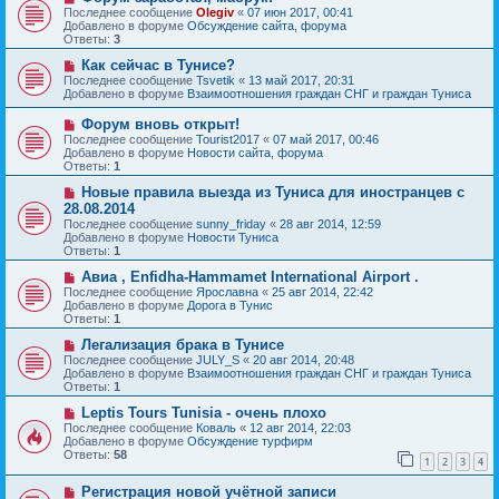
и
о
о
Последнее сообщение
Olegiv
«
07 июн 2017, 00:41
е
в
б
Добавлено в форуме
Обсуждение сайта, форума
о
щ
Ответы:
3
е
е
с
Н
н
Как сейчас в Тунисе?
о
о
и
Последнее сообщение
Tsvetik
«
13 май 2017, 20:31
о
в
е
Добавлено в форуме
Взаимоотношения граждан СНГ и граждан Туниса
б
о
щ
е
Н
Форум вновь открыт!
е
с
о
Последнее сообщение
Tourist2017
«
07 май 2017, 00:46
н
о
в
Добавлено в форуме
Новости сайта, форума
и
о
о
Ответы:
1
е
б
е
щ
с
Н
Новые правила выезда из Туниса для иностранцев с
е
о
о
28.08.2014
н
о
в
и
Последнее сообщение
sunny_friday
«
28 авг 2014, 12:59
б
о
е
Добавлено в форуме
Новости Туниса
щ
е
Ответы:
1
е
с
н
о
Н
Авиа , Enfidha-Hammamet International Airport .
и
о
о
Последнее сообщение
Ярославна
«
25 авг 2014, 22:42
е
б
в
Добавлено в форуме
Дорога в Тунис
щ
о
Ответы:
1
е
е
н
с
Н
Легализация брака в Тунисе
и
о
о
Последнее сообщение
JULY_S
«
20 авг 2014, 20:48
е
о
в
Добавлено в форуме
Взаимоотношения граждан СНГ и граждан Туниса
б
о
Ответы:
1
щ
е
е
с
Н
Leptis Tours Tunisia - очень плохо
н
о
о
Последнее сообщение
Коваль
«
12 авг 2014, 22:03
и
о
в
Добавлено в форуме
Обсуждение турфирм
е
б
о
Ответы:
58
1
2
3
4
щ
е
е
с
Н
н
Регистрация новой учётной записи
о