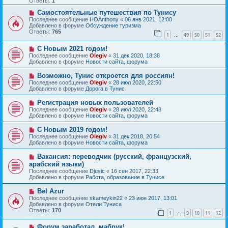
Ответы:
1
е
е
с
Н
н
Самостоятельные путешествия по Тунису
о
о
и
Последнее сообщение
HOAnthony
«
06 янв 2021, 12:00
о
в
е
Добавлено в форуме
Обсуждение туризма
б
о
Ответы:
765
1
49
50
51
52
щ
е
…
е
с
Н
н
С Новым 2021 годом!
о
о
и
о
Последнее сообщение
Olegiv
«
31 дек 2020, 18:38
в
е
б
Добавлено в форуме
Новости сайта, форума
о
щ
е
е
Н
Возможно, Тунис откроется для россиян!
с
н
о
Последнее сообщение
Olegiv
«
28 июл 2020, 22:50
о
и
в
Добавлено в форуме
Дорога в Тунис
о
е
о
б
е
Н
Регистрация новых пользователей
щ
с
о
е
Последнее сообщение
Olegiv
«
28 июл 2020, 22:48
о
в
н
Добавлено в форуме
Новости сайта, форума
о
о
и
б
е
е
Н
С Новым 2019 годом!
щ
с
о
е
Последнее сообщение
Olegiv
«
31 дек 2018, 20:54
о
в
н
Добавлено в форуме
Новости сайта, форума
о
о
и
б
е
е
Н
Вакансия: переводчик (русский, французский,
щ
с
о
е
арабский языки)
о
в
н
Последнее сообщение
о
Djusic
«
16 сен 2017, 22:33
о
и
Добавлено в форуме
б
Работа, образование в Тунисе
е
е
щ
с
е
Н
Bel Azur
о
н
о
Последнее сообщение
о
skameykin22
«
23 июн 2017, 13:01
и
в
Добавлено в форуме
б
Отели Туниса
е
о
Ответы:
щ
170
1
9
10
11
12
е
…
е
с
н
Н
Форум заработал, мабрук!
о