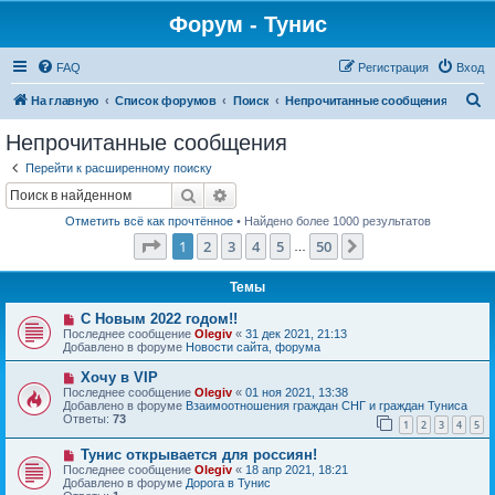
Форум - Тунис
FAQ
Регистрация
Вход
П
На главную
Список форумов
Поиск
Непрочитанные сообщения
о
Непрочитанные сообщения
и
Перейти к расширенному поиску
с
Поиск
Расширенный поиск
к
Отметить всё как прочтённое
• Найдено более 1000 результатов
Страница
1
из
50
1
2
3
4
5
50
След.
…
Темы
Н
С Новым 2022 годом!!
о
Последнее сообщение
Olegiv
«
31 дек 2021, 21:13
в
Добавлено в форуме
Новости сайта, форума
о
е
Н
Хочу в VIP
с
о
Последнее сообщение
Olegiv
«
01 ноя 2021, 13:38
о
в
Добавлено в форуме
Взаимоотношения граждан СНГ и граждан Туниса
о
о
Ответы:
73
б
1
2
3
4
5
е
щ
с
е
Н
Тунис открывается для россиян!
о
н
о
о
Последнее сообщение
Olegiv
«
18 апр 2021, 18:21
и
в
б
Добавлено в форуме
Дорога в Тунис
е
о
щ