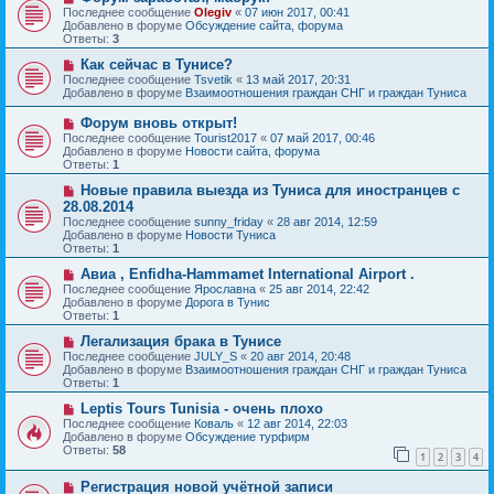
и
о
о
Последнее сообщение
Olegiv
«
07 июн 2017, 00:41
е
в
б
Добавлено в форуме
Обсуждение сайта, форума
о
щ
Ответы:
3
е
е
с
Н
н
Как сейчас в Тунисе?
о
о
и
Последнее сообщение
Tsvetik
«
13 май 2017, 20:31
о
в
е
Добавлено в форуме
Взаимоотношения граждан СНГ и граждан Туниса
б
о
щ
е
Н
Форум вновь открыт!
е
с
о
Последнее сообщение
Tourist2017
«
07 май 2017, 00:46
н
о
в
Добавлено в форуме
Новости сайта, форума
и
о
о
Ответы:
1
е
б
е
щ
с
Н
Новые правила выезда из Туниса для иностранцев с
е
о
о
28.08.2014
н
о
в
и
Последнее сообщение
sunny_friday
«
28 авг 2014, 12:59
б
о
е
Добавлено в форуме
Новости Туниса
щ
е
Ответы:
1
е
с
н
о
Н
Авиа , Enfidha-Hammamet International Airport .
и
о
о
Последнее сообщение
Ярославна
«
25 авг 2014, 22:42
е
б
в
Добавлено в форуме
Дорога в Тунис
щ
о
Ответы:
1
е
е
н
с
Н
Легализация брака в Тунисе
и
о
о
Последнее сообщение
JULY_S
«
20 авг 2014, 20:48
е
о
в
Добавлено в форуме
Взаимоотношения граждан СНГ и граждан Туниса
б
о
Ответы:
1
щ
е
е
с
Н
Leptis Tours Tunisia - очень плохо
н
о
о
Последнее сообщение
Коваль
«
12 авг 2014, 22:03
и
о
в
Добавлено в форуме
Обсуждение турфирм
е
б
о
Ответы:
58
1
2
3
4
щ
е
е
с
Н
н
Регистрация новой учётной записи
о