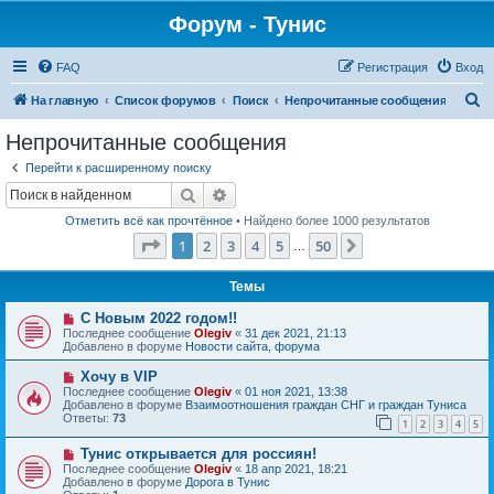
Форум - Тунис
FAQ
Регистрация
Вход
П
На главную
Список форумов
Поиск
Непрочитанные сообщения
о
Непрочитанные сообщения
и
Перейти к расширенному поиску
с
Поиск
Расширенный поиск
к
Отметить всё как прочтённое
• Найдено более 1000 результатов
Страница
1
из
50
1
2
3
4
5
50
След.
…
Темы
Н
С Новым 2022 годом!!
о
Последнее сообщение
Olegiv
«
31 дек 2021, 21:13
в
Добавлено в форуме
Новости сайта, форума
о
е
Н
Хочу в VIP
с
о
Последнее сообщение
Olegiv
«
01 ноя 2021, 13:38
о
в
Добавлено в форуме
Взаимоотношения граждан СНГ и граждан Туниса
о
о
Ответы:
73
б
1
2
3
4
5
е
щ
с
е
Н
Тунис открывается для россиян!
о
н
о
о
Последнее сообщение
Olegiv
«
18 апр 2021, 18:21
и
в
б
Добавлено в форуме
Дорога в Тунис
е
о
щ