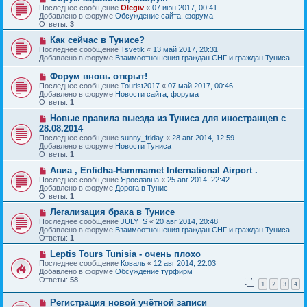
и
о
о
Последнее сообщение
Olegiv
«
07 июн 2017, 00:41
е
в
б
Добавлено в форуме
Обсуждение сайта, форума
о
щ
Ответы:
3
е
е
с
Н
н
Как сейчас в Тунисе?
о
о
и
Последнее сообщение
Tsvetik
«
13 май 2017, 20:31
о
в
е
Добавлено в форуме
Взаимоотношения граждан СНГ и граждан Туниса
б
о
щ
е
Н
Форум вновь открыт!
е
с
о
Последнее сообщение
Tourist2017
«
07 май 2017, 00:46
н
о
в
Добавлено в форуме
Новости сайта, форума
и
о
о
Ответы:
1
е
б
е
щ
с
Н
Новые правила выезда из Туниса для иностранцев с
е
о
о
28.08.2014
н
о
в
и
Последнее сообщение
sunny_friday
«
28 авг 2014, 12:59
б
о
е
Добавлено в форуме
Новости Туниса
щ
е
Ответы:
1
е
с
н
о
Н
Авиа , Enfidha-Hammamet International Airport .
и
о
о
Последнее сообщение
Ярославна
«
25 авг 2014, 22:42
е
б
в
Добавлено в форуме
Дорога в Тунис
щ
о
Ответы:
1
е
е
н
с
Н
Легализация брака в Тунисе
и
о
о
Последнее сообщение
JULY_S
«
20 авг 2014, 20:48
е
о
в
Добавлено в форуме
Взаимоотношения граждан СНГ и граждан Туниса
б
о
Ответы:
1
щ
е
е
с
Н
Leptis Tours Tunisia - очень плохо
н
о
о
Последнее сообщение
Коваль
«
12 авг 2014, 22:03
и
о
в
Добавлено в форуме
Обсуждение турфирм
е
б
о
Ответы:
58
1
2
3
4
щ
е
е
с
Н
н
Регистрация новой учётной записи
о