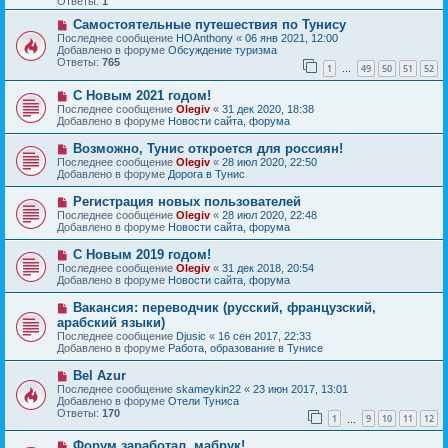
Ответы:
1
е
е
с
Н
н
Самостоятельные путешествия по Тунису
о
о
и
Последнее сообщение
HOAnthony
«
06 янв 2021, 12:00
о
в
е
Добавлено в форуме
Обсуждение туризма
б
о
Ответы:
765
1
49
50
51
52
щ
е
…
е
с
Н
н
С Новым 2021 годом!
о
о
и
о
Последнее сообщение
Olegiv
«
31 дек 2020, 18:38
в
е
б
Добавлено в форуме
Новости сайта, форума
о
щ
е
е
Н
Возможно, Тунис откроется для россиян!
с
н
о
Последнее сообщение
Olegiv
«
28 июл 2020, 22:50
о
и
в
Добавлено в форуме
Дорога в Тунис
о
е
о
б
е
Н
Регистрация новых пользователей
щ
с
о
е
Последнее сообщение
Olegiv
«
28 июл 2020, 22:48
о
в
н
Добавлено в форуме
Новости сайта, форума
о
о
и
б
е
е
Н
С Новым 2019 годом!
щ
с
о
е
Последнее сообщение
Olegiv
«
31 дек 2018, 20:54
о
в
н
Добавлено в форуме
Новости сайта, форума
о
о
и
б
е
е
Н
Вакансия: переводчик (русский, французский,
щ
с
о
е
арабский языки)
о
в
н
Последнее сообщение
о
Djusic
«
16 сен 2017, 22:33
о
и
Добавлено в форуме
б
Работа, образование в Тунисе
е
е
щ
с
е
Н
Bel Azur
о
н
о
Последнее сообщение
о
skameykin22
«
23 июн 2017, 13:01
и
в
Добавлено в форуме
б
Отели Туниса
е
о
Ответы:
щ
170
1
9
10
11
12
е
…
е
с
н
Н
Форум заработал, мабрук!
о