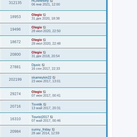
HOAnthony
312135
06 янв 2021, 12:00
Olegiv
18953
31 дек 2020, 18:38
Olegiv
19496
28 июл 2020, 22:50
Olegiv
18672
28 июл 2020, 22:48
Olegiv
20800
31 дек 2018, 20:54
Djusic
27881
16 сен 2017, 22:33
skameykin22
202199
23 июн 2017, 13:01
Olegiv
29274
07 июн 2017, 00:41
Tsvetik
20716
13 май 2017, 20:31
Tourist2017
16310
07 май 2017, 00:46
sunny_friday
20984
28 авг 2014, 12:59