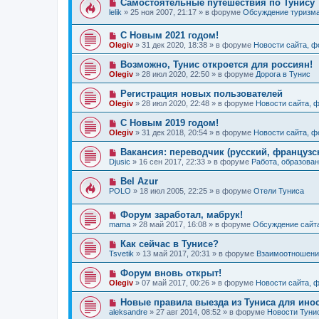
Н
Самостоятельные путешествия по Тунису
н
е
б
о
и
lelik
»
25 ноя 2007, 21:17
» в форуме
Обсуждение туризм
с
щ
в
е
о
е
о
о
н
Н
С Новым 2021 годом!
е
б
и
о
с
Olegiv
»
31 дек 2020, 18:38
» в форуме
Новости сайта, 
щ
е
в
о
е
о
о
Н
Возможно, Тунис откроется для россиян!
н
е
б
о
и
Olegiv
»
28 июл 2020, 22:50
» в форуме
Дорога в Тунис
с
щ
в
е
о
е
о
Н
Регистрация новых пользователей
о
н
е
о
б
и
Olegiv
»
28 июл 2020, 22:48
» в форуме
Новости сайта, 
с
в
щ
е
о
о
е
Н
С Новым 2019 годом!
о
е
н
о
б
Olegiv
»
31 дек 2018, 20:54
» в форуме
Новости сайта, 
с
и
в
щ
о
е
о
е
Н
Вакансия: переводчик (русский, французс
о
е
н
о
б
Djusic
»
16 сен 2017, 22:33
» в форуме
Работа, образован
с
и
в
щ
о
е
о
е
Н
Bel Azur
о
е
н
о
б
POLO
»
18 июл 2005, 22:25
» в форуме
Отели Туниса
с
и
в
щ
о
е
о
е
о
Н
Форум заработал, мабрук!
е
н
б
о
с
и
mama
»
28 май 2017, 16:08
» в форуме
Обсуждение сайт
щ
в
о
е
е
о
о
Н
Как сейчас в Тунисе?
н
е
б
о
и
Tsvetik
»
13 май 2017, 20:31
» в форуме
Взаимоотношения
с
щ
в
е
о
е
о
Н
Форум вновь открыт!
о
н
е
о
б
и
Olegiv
»
07 май 2017, 00:26
» в форуме
Новости сайта, 
с
в
щ
е
о
о
е
Н
Новые правила выезда из Туниса для инос
о
е
н
о
б
aleksandre
»
27 авг 2014, 08:52
» в форуме
Новости Туни
с
и
в
щ