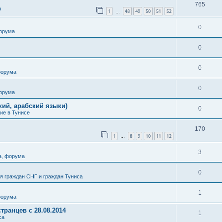
765
а
1
48
49
50
51
52
…
0
форума
0
0
форума
0
форума
кий, арабский языки)
0
ие в Тунисе
170
1
8
9
10
11
12
…
3
а, форума
0
 граждан СНГ и граждан Туниса
1
форума
транцев с 28.08.2014
1
са