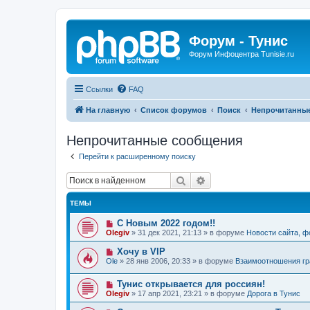
Форум - Тунис
Форум Инфоцентра Tunisie.ru
Ссылки
FAQ
На главную
Список форумов
Поиск
Непрочитанны
Непрочитанные сообщения
Перейти к расширенному поиску
Поиск
Расширенный поиск
ТЕМЫ
Н
С Новым 2022 годом!!
о
Olegiv
»
31 дек 2021, 21:13
» в форуме
Новости сайта, 
в
о
Н
Хочу в VIP
е
о
Ole
»
28 янв 2006, 20:33
» в форуме
Взаимоотношения гр
с
в
о
о
о
Н
Тунис открывается для россиян!
е
б
о
с
Olegiv
»
17 апр 2021, 23:21
» в форуме
Дорога в Тунис
щ
в
о
е
о
о