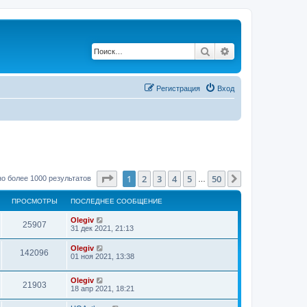
Поиск
Расширенный по
Регистрация
Вход
Страница
1
из
50
1
2
3
4
5
50
След.
о более 1000 результатов
…
ПРОСМОТРЫ
ПОСЛЕДНЕЕ СООБЩЕНИЕ
Olegiv
25907
31 дек 2021, 21:13
Olegiv
142096
01 ноя 2021, 13:38
Olegiv
21903
18 апр 2021, 18:21