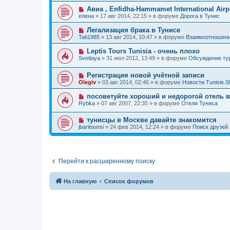
о
е
о
е
Н
Авиа , Enfidha-Hammamet International Airpo
о
е
н
о
б
елена
»
17 авг 2014, 22:15
» в форуме
Дорога в Тунис
с
и
в
щ
о
е
о
е
Н
Легализация брака в Тунисе
о
е
н
о
б
Tati1985
»
13 авг 2014, 10:47
» в форуме
Взаимоотношени
с
и
в
щ
о
е
о
е
Н
Leptis Tours Tunisia - очень плохо
о
е
н
о
б
Svetlaya
»
31 июл 2012, 13:49
» в форуме
Обсуждение т
с
и
в
щ
о
е
о
е
о
Н
Регистрация новой учётной записи
е
н
б
о
с
и
Olegiv
»
03 авг 2014, 02:46
» в форуме
Новости Tunisie.
щ
в
о
е
е
о
о
Н
посоветуйте хороший и недорогой отель 
н
е
б
о
и
Rybka
»
07 авг 2007, 22:35
» в форуме
Отели Туниса
с
щ
в
е
о
е
о
о
н
Н
тунисцы в Москве давайте знакомится
е
б
и
о
с
jbaritounsi
»
24 фев 2014, 12:24
» в форуме
Поиск друзей
щ
е
в
о
е
о
о
н
е
б
и
с
щ
е
о
е
Перейти к расширенному поиску
о
н
б
и
щ
е
е
На главную
Список форумов
н
и
е