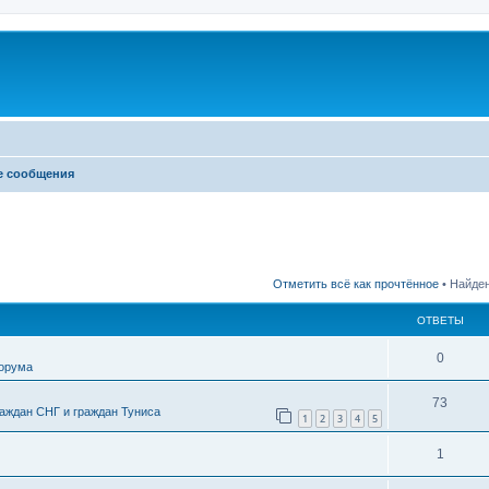
е сообщения
Отметить всё как прочтённое
• Найден
ОТВЕТЫ
0
форума
73
аждан СНГ и граждан Туниса
1
2
3
4
5
1