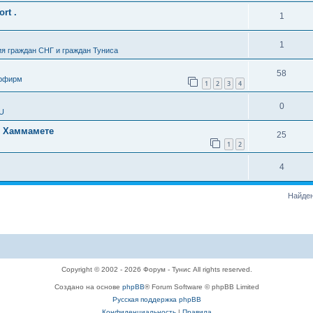
rt .
1
1
я граждан СНГ и граждан Туниса
58
урфирм
1
2
3
4
0
SU
в Хаммамете
25
1
2
4
Найден
Copyright © 2002 - 2026 Форум - Тунис All rights reserved.
Создано на основе
phpBB
® Forum Software © phpBB Limited
Русская поддержка phpBB
Конфиденциальность
|
Правила