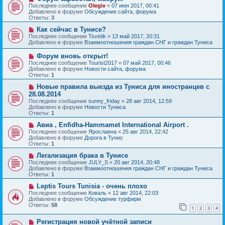
и
о
о
Последнее сообщение
Olegiv
«
07 июн 2017, 00:41
е
в
б
Добавлено в форуме
Обсуждение сайта, форума
о
щ
Ответы:
3
е
е
с
Н
н
Как сейчас в Тунисе?
о
о
и
Последнее сообщение
Tsvetik
«
13 май 2017, 20:31
о
в
е
Добавлено в форуме
Взаимоотношения граждан СНГ и граждан Туниса
б
о
щ
е
Н
Форум вновь открыт!
е
с
о
Последнее сообщение
Tourist2017
«
07 май 2017, 00:46
н
о
в
Добавлено в форуме
Новости сайта, форума
и
о
о
Ответы:
1
е
б
е
щ
с
Н
Новые правила выезда из Туниса для иностранцев с
е
о
о
28.08.2014
н
о
в
и
Последнее сообщение
sunny_friday
«
28 авг 2014, 12:59
б
о
е
Добавлено в форуме
Новости Туниса
щ
е
Ответы:
1
е
с
н
о
Н
Авиа , Enfidha-Hammamet International Airport .
и
о
о
Последнее сообщение
Ярославна
«
25 авг 2014, 22:42
е
б
в
Добавлено в форуме
Дорога в Тунис
щ
о
Ответы:
1
е
е
н
с
Н
Легализация брака в Тунисе
и
о
о
Последнее сообщение
JULY_S
«
20 авг 2014, 20:48
е
о
в
Добавлено в форуме
Взаимоотношения граждан СНГ и граждан Туниса
б
о
Ответы:
1
щ
е
е
с
Н
Leptis Tours Tunisia - очень плохо
н
о
о
Последнее сообщение
Коваль
«
12 авг 2014, 22:03
и
о
в
Добавлено в форуме
Обсуждение турфирм
е
б
о
Ответы:
58
1
2
3
4
щ
е
е
с
Н
н
Регистрация новой учётной записи
о