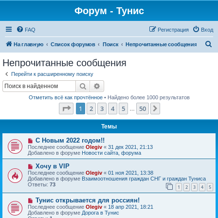
Форум - Тунис
FAQ
Регистрация
Вход
П
На главную
Список форумов
Поиск
Непрочитанные сообщения
о
Непрочитанные сообщения
и
Перейти к расширенному поиску
с
Поиск
Расширенный поиск
к
Отметить всё как прочтённое
• Найдено более 1000 результатов
Страница
1
из
50
1
2
3
4
5
50
След.
…
Темы
Н
С Новым 2022 годом!!
о
Последнее сообщение
Olegiv
«
31 дек 2021, 21:13
в
Добавлено в форуме
Новости сайта, форума
о
е
Н
Хочу в VIP
с
о
Последнее сообщение
Olegiv
«
01 ноя 2021, 13:38
о
в
Добавлено в форуме
Взаимоотношения граждан СНГ и граждан Туниса
о
о
Ответы:
73
б
1
2
3
4
5
е
щ
с
е
Н
Тунис открывается для россиян!
о
н
о
о
Последнее сообщение
Olegiv
«
18 апр 2021, 18:21
и
в
б
Добавлено в форуме
Дорога в Тунис
е
о
щ