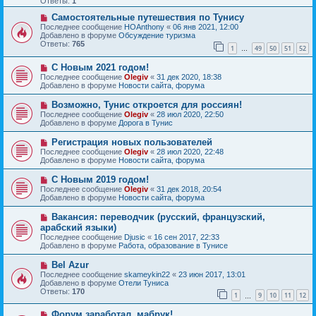
Ответы:
1
е
е
с
Н
н
Самостоятельные путешествия по Тунису
о
о
и
Последнее сообщение
HOAnthony
«
06 янв 2021, 12:00
о
в
е
Добавлено в форуме
Обсуждение туризма
б
о
Ответы:
765
1
49
50
51
52
щ
е
…
е
с
Н
н
С Новым 2021 годом!
о
о
и
о
Последнее сообщение
Olegiv
«
31 дек 2020, 18:38
в
е
б
Добавлено в форуме
Новости сайта, форума
о
щ
е
е
Н
Возможно, Тунис откроется для россиян!
с
н
о
Последнее сообщение
Olegiv
«
28 июл 2020, 22:50
о
и
в
Добавлено в форуме
Дорога в Тунис
о
е
о
б
е
Н
Регистрация новых пользователей
щ
с
о
е
Последнее сообщение
Olegiv
«
28 июл 2020, 22:48
о
в
н
Добавлено в форуме
Новости сайта, форума
о
о
и
б
е
е
Н
С Новым 2019 годом!
щ
с
о
е
Последнее сообщение
Olegiv
«
31 дек 2018, 20:54
о
в
н
Добавлено в форуме
Новости сайта, форума
о
о
и
б
е
е
Н
Вакансия: переводчик (русский, французский,
щ
с
о
е
арабский языки)
о
в
н
Последнее сообщение
о
Djusic
«
16 сен 2017, 22:33
о
и
Добавлено в форуме
б
Работа, образование в Тунисе
е
е
щ
с
е
Н
Bel Azur
о
н
о
Последнее сообщение
о
skameykin22
«
23 июн 2017, 13:01
и
в
Добавлено в форуме
б
Отели Туниса
е
о
Ответы:
щ
170
1
9
10
11
12
е
…
е
с
н
Н
Форум заработал, мабрук!
о