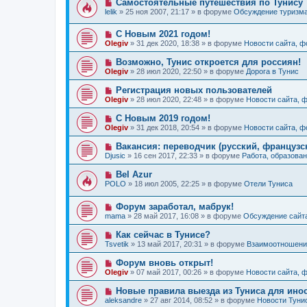
Н
Самостоятельные путешествия по Тунису
н
е
б
о
и
lelik
»
25 ноя 2007, 21:17
» в форуме
Обсуждение туризм
с
щ
в
е
о
е
о
о
н
Н
С Новым 2021 годом!
е
б
и
о
с
Olegiv
»
31 дек 2020, 18:38
» в форуме
Новости сайта, 
щ
е
в
о
е
о
о
Н
Возможно, Тунис откроется для россиян!
н
е
б
о
и
Olegiv
»
28 июл 2020, 22:50
» в форуме
Дорога в Тунис
с
щ
в
е
о
е
о
Н
Регистрация новых пользователей
о
н
е
о
б
и
Olegiv
»
28 июл 2020, 22:48
» в форуме
Новости сайта, 
с
в
щ
е
о
о
е
Н
С Новым 2019 годом!
о
е
н
о
б
Olegiv
»
31 дек 2018, 20:54
» в форуме
Новости сайта, 
с
и
в
щ
о
е
о
е
Н
Вакансия: переводчик (русский, французс
о
е
н
о
б
Djusic
»
16 сен 2017, 22:33
» в форуме
Работа, образован
с
и
в
щ
о
е
о
е
Н
Bel Azur
о
е
н
о
б
POLO
»
18 июл 2005, 22:25
» в форуме
Отели Туниса
с
и
в
щ
о
е
о
е
о
Н
Форум заработал, мабрук!
е
н
б
о
с
и
mama
»
28 май 2017, 16:08
» в форуме
Обсуждение сайт
щ
в
о
е
е
о
о
Н
Как сейчас в Тунисе?
н
е
б
о
и
Tsvetik
»
13 май 2017, 20:31
» в форуме
Взаимоотношения
с
щ
в
е
о
е
о
Н
Форум вновь открыт!
о
н
е
о
б
и
Olegiv
»
07 май 2017, 00:26
» в форуме
Новости сайта, 
с
в
щ
е
о
о
е
Н
Новые правила выезда из Туниса для инос
о
е
н
о
б
aleksandre
»
27 авг 2014, 08:52
» в форуме
Новости Туни
с
и
в
щ