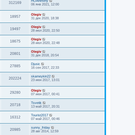
HOAnthony
312169
06 янв 2021, 12:00
Olegiv
18957
31 дек 2020, 18:38
Olegiv
19497
28 июл 2020, 22:50
Olegiv
18675
28 июл 2020, 22:48
Olegiv
20801
31 дек 2018, 20:54
Djusic
27885
16 сен 2017, 22:33
skameykin22
202224
23 июн 2017, 13:01
Olegiv
29280
07 июн 2017, 00:41
Tsvetik
20718
13 май 2017, 20:31
Tourist2017
16312
07 май 2017, 00:46
sunny_friday
20985
28 авг 2014, 12:59