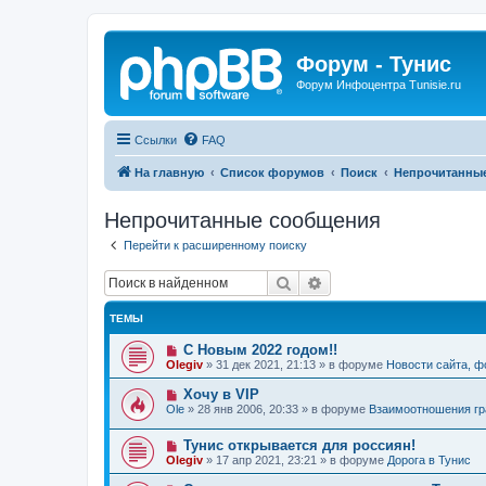
Форум - Тунис
Форум Инфоцентра Tunisie.ru
Ссылки
FAQ
На главную
Список форумов
Поиск
Непрочитанны
Непрочитанные сообщения
Перейти к расширенному поиску
Поиск
Расширенный поиск
ТЕМЫ
Н
С Новым 2022 годом!!
о
Olegiv
»
31 дек 2021, 21:13
» в форуме
Новости сайта, 
в
о
Н
Хочу в VIP
е
о
Ole
»
28 янв 2006, 20:33
» в форуме
Взаимоотношения гр
с
в
о
о
о
Н
Тунис открывается для россиян!
е
б
о
с
Olegiv
»
17 апр 2021, 23:21
» в форуме
Дорога в Тунис
щ
в
о
е
о
о