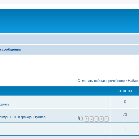
е сообщения
Отметить всё как прочтённое
• Найден
ОТВЕТЫ
0
форума
73
аждан СНГ и граждан Туниса
1
2
3
4
5
1