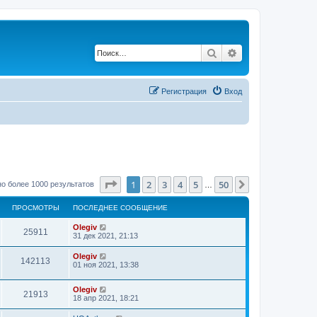
Поиск
Расширенный по
Регистрация
Вход
Страница
1
из
50
1
2
3
4
5
50
След.
о более 1000 результатов
…
ПРОСМОТРЫ
ПОСЛЕДНЕЕ СООБЩЕНИЕ
Olegiv
25911
31 дек 2021, 21:13
Olegiv
142113
01 ноя 2021, 13:38
Olegiv
21913
18 апр 2021, 18:21