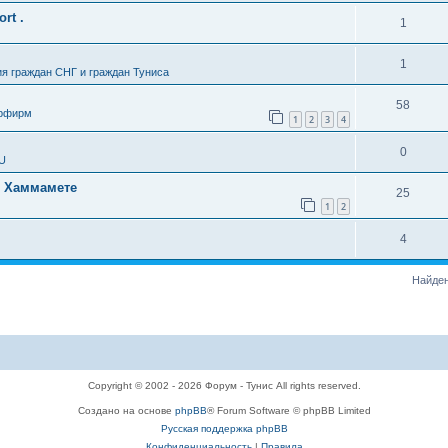
rt .
1
1
я граждан СНГ и граждан Туниса
58
урфирм
1
2
3
4
0
SU
в Хаммамете
25
1
2
4
Найден
Copyright © 2002 - 2026 Форум - Тунис All rights reserved.
Создано на основе
phpBB
® Forum Software © phpBB Limited
Русская поддержка phpBB
Конфиденциальность
|
Правила