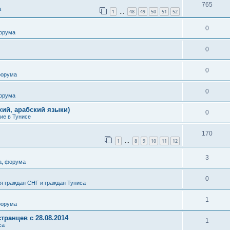
765
а
1
48
49
50
51
52
…
0
форума
0
0
форума
0
форума
кий, арабский языки)
0
ие в Тунисе
170
1
8
9
10
11
12
…
3
а, форума
0
 граждан СНГ и граждан Туниса
1
форума
транцев с 28.08.2014
1
са