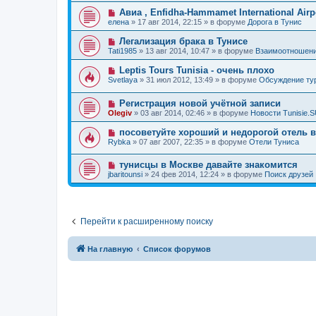
о
е
о
е
Н
Авиа , Enfidha-Hammamet International Airpo
о
е
н
о
б
елена
»
17 авг 2014, 22:15
» в форуме
Дорога в Тунис
с
и
в
щ
о
е
о
е
Н
Легализация брака в Тунисе
о
е
н
о
б
Tati1985
»
13 авг 2014, 10:47
» в форуме
Взаимоотношени
с
и
в
щ
о
е
о
е
Н
Leptis Tours Tunisia - очень плохо
о
е
н
о
б
Svetlaya
»
31 июл 2012, 13:49
» в форуме
Обсуждение т
с
и
в
щ
о
е
о
е
о
Н
Регистрация новой учётной записи
е
н
б
о
с
и
Olegiv
»
03 авг 2014, 02:46
» в форуме
Новости Tunisie.
щ
в
о
е
е
о
о
Н
посоветуйте хороший и недорогой отель 
н
е
б
о
и
Rybka
»
07 авг 2007, 22:35
» в форуме
Отели Туниса
с
щ
в
е
о
е
о
о
н
Н
тунисцы в Москве давайте знакомится
е
б
и
о
с
jbaritounsi
»
24 фев 2014, 12:24
» в форуме
Поиск друзей
щ
е
в
о
е
о
о
н
е
б
и
с
щ
е
о
е
Перейти к расширенному поиску
о
н
б
и
щ
е
е
На главную
Список форумов
н
и
е