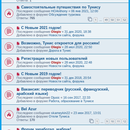
Ответы:
1
е
е
с
Н
н
Самостоятельные путешествия по Тунису
о
о
и
Последнее сообщение
HOAnthony
«
06 янв 2021, 12:00
о
в
е
Добавлено в форуме
Обсуждение туризма
б
о
Ответы:
765
1
49
50
51
52
щ
е
…
е
с
Н
н
С Новым 2021 годом!
о
о
и
о
Последнее сообщение
Olegiv
«
31 дек 2020, 18:38
в
е
б
Добавлено в форуме
Новости сайта, форума
о
щ
е
е
Н
Возможно, Тунис откроется для россиян!
с
н
о
Последнее сообщение
Olegiv
«
28 июл 2020, 22:50
о
и
в
Добавлено в форуме
Дорога в Тунис
о
е
о
б
е
Н
Регистрация новых пользователей
щ
с
о
е
Последнее сообщение
Olegiv
«
28 июл 2020, 22:48
о
в
н
Добавлено в форуме
Новости сайта, форума
о
о
и
б
е
е
Н
С Новым 2019 годом!
щ
с
о
е
Последнее сообщение
Olegiv
«
31 дек 2018, 20:54
о
в
н
Добавлено в форуме
Новости сайта, форума
о
о
и
б
е
е
Н
Вакансия: переводчик (русский, французский,
щ
с
о
е
арабский языки)
о
в
н
Последнее сообщение
о
Djusic
«
16 сен 2017, 22:33
о
и
Добавлено в форуме
б
Работа, образование в Тунисе
е
е
щ
с
е
Н
Bel Azur
о
н
о
Последнее сообщение
о
skameykin22
«
23 июн 2017, 13:01
и
в
Добавлено в форуме
б
Отели Туниса
е
о
Ответы:
щ
170
1
9
10
11
12
е
…
е
с
н
Н
Форум заработал, мабрук!
о