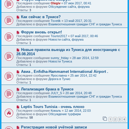
и
о
о
Последнее сообщение
Olegiv
«
07 июн 2017, 00:41
е
в
б
Добавлено в форуме
Обсуждение сайта, форума
о
щ
Ответы:
3
е
е
с
Н
н
Как сейчас в Тунисе?
о
о
и
Последнее сообщение
Tsvetik
«
13 май 2017, 20:31
о
в
е
Добавлено в форуме
Взаимоотношения граждан СНГ и граждан Туниса
б
о
щ
е
Н
Форум вновь открыт!
е
с
о
Последнее сообщение
Tourist2017
«
07 май 2017, 00:46
н
о
в
Добавлено в форуме
Новости сайта, форума
и
о
о
Ответы:
1
е
б
е
щ
с
Н
Новые правила выезда из Туниса для иностранцев с
е
о
о
28.08.2014
н
о
в
и
Последнее сообщение
sunny_friday
«
28 авг 2014, 12:59
б
о
е
Добавлено в форуме
Новости Туниса
щ
е
Ответы:
1
е
с
н
о
Н
Авиа , Enfidha-Hammamet International Airport .
и
о
о
Последнее сообщение
Ярославна
«
25 авг 2014, 22:42
е
б
в
Добавлено в форуме
Дорога в Тунис
щ
о
Ответы:
1
е
е
н
с
Н
Легализация брака в Тунисе
и
о
о
Последнее сообщение
JULY_S
«
20 авг 2014, 20:48
е
о
в
Добавлено в форуме
Взаимоотношения граждан СНГ и граждан Туниса
б
о
Ответы:
1
щ
е
е
с
Н
Leptis Tours Tunisia - очень плохо
н
о
о
Последнее сообщение
Коваль
«
12 авг 2014, 22:03
и
о
в
Добавлено в форуме
Обсуждение турфирм
е
б
о
Ответы:
58
1
2
3
4
щ
е
е
с
Н
н
Регистрация новой учётной записи
о