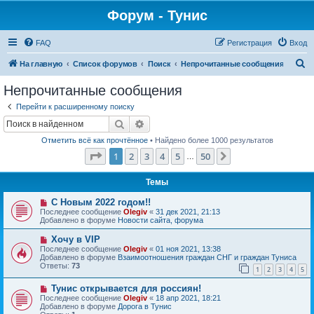
Форум - Тунис
FAQ
Регистрация
Вход
П
На главную
Список форумов
Поиск
Непрочитанные сообщения
о
Непрочитанные сообщения
и
Перейти к расширенному поиску
с
Поиск
Расширенный поиск
к
Отметить всё как прочтённое
• Найдено более 1000 результатов
Страница
1
из
50
1
2
3
4
5
50
След.
…
Темы
Н
С Новым 2022 годом!!
о
Последнее сообщение
Olegiv
«
31 дек 2021, 21:13
в
Добавлено в форуме
Новости сайта, форума
о
е
Н
Хочу в VIP
с
о
Последнее сообщение
Olegiv
«
01 ноя 2021, 13:38
о
в
Добавлено в форуме
Взаимоотношения граждан СНГ и граждан Туниса
о
о
Ответы:
73
б
1
2
3
4
5
е
щ
с
е
Н
Тунис открывается для россиян!
о
н
о
о
Последнее сообщение
Olegiv
«
18 апр 2021, 18:21
и
в
б
Добавлено в форуме
Дорога в Тунис
е
о
щ