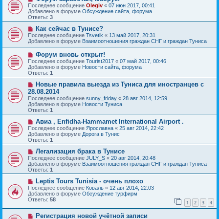
и
о
о
Последнее сообщение
Olegiv
«
07 июн 2017, 00:41
е
в
б
Добавлено в форуме
Обсуждение сайта, форума
о
щ
Ответы:
3
е
е
с
Н
н
Как сейчас в Тунисе?
о
о
и
Последнее сообщение
Tsvetik
«
13 май 2017, 20:31
о
в
е
Добавлено в форуме
Взаимоотношения граждан СНГ и граждан Туниса
б
о
щ
е
Н
Форум вновь открыт!
е
с
о
Последнее сообщение
Tourist2017
«
07 май 2017, 00:46
н
о
в
Добавлено в форуме
Новости сайта, форума
и
о
о
Ответы:
1
е
б
е
щ
с
Н
Новые правила выезда из Туниса для иностранцев с
е
о
о
28.08.2014
н
о
в
и
Последнее сообщение
sunny_friday
«
28 авг 2014, 12:59
б
о
е
Добавлено в форуме
Новости Туниса
щ
е
Ответы:
1
е
с
н
о
Н
Авиа , Enfidha-Hammamet International Airport .
и
о
о
Последнее сообщение
Ярославна
«
25 авг 2014, 22:42
е
б
в
Добавлено в форуме
Дорога в Тунис
щ
о
Ответы:
1
е
е
н
с
Н
Легализация брака в Тунисе
и
о
о
Последнее сообщение
JULY_S
«
20 авг 2014, 20:48
е
о
в
Добавлено в форуме
Взаимоотношения граждан СНГ и граждан Туниса
б
о
Ответы:
1
щ
е
е
с
Н
Leptis Tours Tunisia - очень плохо
н
о
о
Последнее сообщение
Коваль
«
12 авг 2014, 22:03
и
о
в
Добавлено в форуме
Обсуждение турфирм
е
б
о
Ответы:
58
1
2
3
4
щ
е
е
с
Н
н
Регистрация новой учётной записи
о