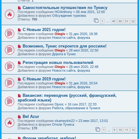
Ответы:
1
е
е
с
Н
н
Самостоятельные путешествия по Тунису
о
о
и
Последнее сообщение
HOAnthony
«
06 янв 2021, 12:00
о
в
е
Добавлено в форуме
Обсуждение туризма
б
о
Ответы:
765
1
49
50
51
52
щ
е
…
е
с
Н
н
С Новым 2021 годом!
о
о
и
о
Последнее сообщение
Olegiv
«
31 дек 2020, 18:38
в
е
б
Добавлено в форуме
Новости сайта, форума
о
щ
е
е
Н
Возможно, Тунис откроется для россиян!
с
н
о
Последнее сообщение
Olegiv
«
28 июл 2020, 22:50
о
и
в
Добавлено в форуме
Дорога в Тунис
о
е
о
б
е
Н
Регистрация новых пользователей
щ
с
о
е
Последнее сообщение
Olegiv
«
28 июл 2020, 22:48
о
в
н
Добавлено в форуме
Новости сайта, форума
о
о
и
б
е
е
Н
С Новым 2019 годом!
щ
с
о
е
Последнее сообщение
Olegiv
«
31 дек 2018, 20:54
о
в
н
Добавлено в форуме
Новости сайта, форума
о
о
и
б
е
е
Н
Вакансия: переводчик (русский, французский,
щ
с
о
е
арабский языки)
о
в
н
Последнее сообщение
о
Djusic
«
16 сен 2017, 22:33
о
и
Добавлено в форуме
б
Работа, образование в Тунисе
е
е
щ
с
е
Н
Bel Azur
о
н
о
Последнее сообщение
о
skameykin22
«
23 июн 2017, 13:01
и
в
Добавлено в форуме
б
Отели Туниса
е
о
Ответы:
щ
170
1
9
10
11
12
е
…
е
с
н
Н
Форум заработал, мабрук!
о