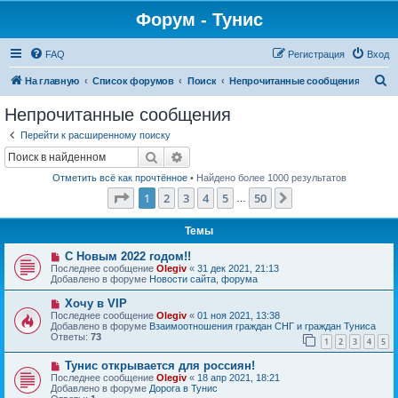
Форум - Тунис
FAQ
Регистрация
Вход
П
На главную
Список форумов
Поиск
Непрочитанные сообщения
о
Непрочитанные сообщения
и
Перейти к расширенному поиску
с
Поиск
Расширенный поиск
к
Отметить всё как прочтённое
• Найдено более 1000 результатов
Страница
1
из
50
1
2
3
4
5
50
След.
…
Темы
Н
С Новым 2022 годом!!
о
Последнее сообщение
Olegiv
«
31 дек 2021, 21:13
в
Добавлено в форуме
Новости сайта, форума
о
е
Н
Хочу в VIP
с
о
Последнее сообщение
Olegiv
«
01 ноя 2021, 13:38
о
в
Добавлено в форуме
Взаимоотношения граждан СНГ и граждан Туниса
о
о
Ответы:
73
б
1
2
3
4
5
е
щ
с
е
Н
Тунис открывается для россиян!
о
н
о
о
Последнее сообщение
Olegiv
«
18 апр 2021, 18:21
и
в
б
Добавлено в форуме
Дорога в Тунис
е
о
щ