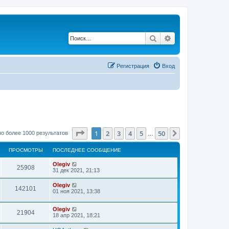
Поиск
Расширенный по
Регистрация
Вход
Страница
1
из
50
1
2
3
4
5
50
След.
о более 1000 результатов
…
ПРОСМОТРЫ
ПОСЛЕДНЕЕ СООБЩЕНИЕ
Olegiv
25908
31 дек 2021, 21:13
Olegiv
142101
01 ноя 2021, 13:38
Olegiv
21904
18 апр 2021, 18:21