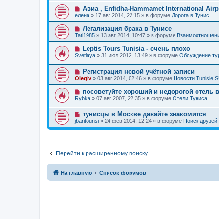
о
е
о
е
Н
Авиа , Enfidha-Hammamet International Airpo
о
е
н
о
б
елена
»
17 авг 2014, 22:15
» в форуме
Дорога в Тунис
с
и
в
щ
о
е
о
е
Н
Легализация брака в Тунисе
о
е
н
о
б
Tati1985
»
13 авг 2014, 10:47
» в форуме
Взаимоотношени
с
и
в
щ
о
е
о
е
Н
Leptis Tours Tunisia - очень плохо
о
е
н
о
б
Svetlaya
»
31 июл 2012, 13:49
» в форуме
Обсуждение т
с
и
в
щ
о
е
о
е
о
Н
Регистрация новой учётной записи
е
н
б
о
с
и
Olegiv
»
03 авг 2014, 02:46
» в форуме
Новости Tunisie.
щ
в
о
е
е
о
о
Н
посоветуйте хороший и недорогой отель 
н
е
б
о
и
Rybka
»
07 авг 2007, 22:35
» в форуме
Отели Туниса
с
щ
в
е
о
е
о
о
н
Н
тунисцы в Москве давайте знакомится
е
б
и
о
с
jbaritounsi
»
24 фев 2014, 12:24
» в форуме
Поиск друзей
щ
е
в
о
е
о
о
н
е
б
и
с
щ
е
о
е
Перейти к расширенному поиску
о
н
б
и
щ
е
е
На главную
Список форумов
н
и
е