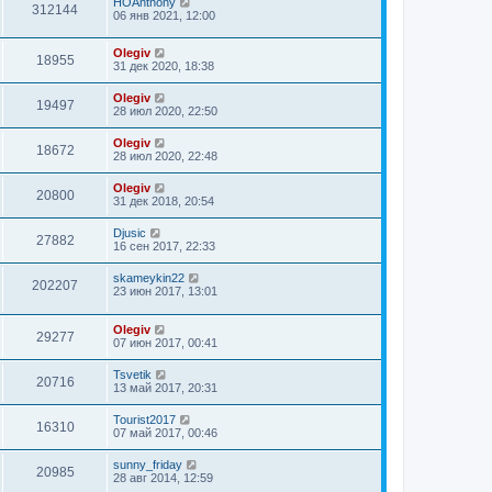
HOAnthony
312144
06 янв 2021, 12:00
Olegiv
18955
31 дек 2020, 18:38
Olegiv
19497
28 июл 2020, 22:50
Olegiv
18672
28 июл 2020, 22:48
Olegiv
20800
31 дек 2018, 20:54
Djusic
27882
16 сен 2017, 22:33
skameykin22
202207
23 июн 2017, 13:01
Olegiv
29277
07 июн 2017, 00:41
Tsvetik
20716
13 май 2017, 20:31
Tourist2017
16310
07 май 2017, 00:46
sunny_friday
20985
28 авг 2014, 12:59