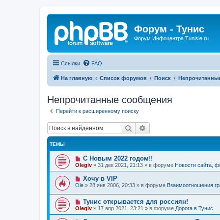
Форум - Тунис
Форум Инфоцентра Tunisie.ru
Ссылки
FAQ
На главную
Список форумов
Поиск
Непрочитанны
Непрочитанные сообщения
Перейти к расширенному поиску
Поиск
Расширенный поиск
ТЕМЫ
Н
С Новым 2022 годом!!
о
Olegiv
»
31 дек 2021, 21:13
» в форуме
Новости сайта, 
в
о
Н
Хочу в VIP
е
о
Ole
»
28 янв 2006, 20:33
» в форуме
Взаимоотношения гр
с
в
о
о
о
Н
Тунис открывается для россиян!
е
б
о
с
Olegiv
»
17 апр 2021, 23:21
» в форуме
Дорога в Тунис
щ
в
о
е
о
о