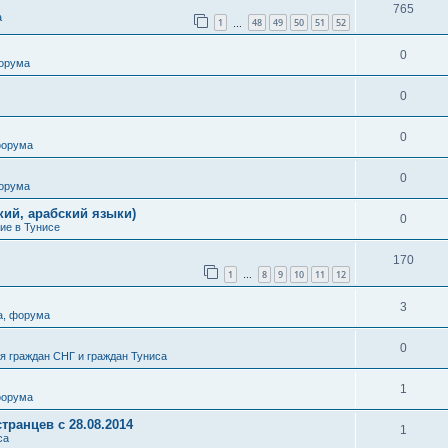
765
а
1
48
49
50
51
52
…
0
форума
0
0
форума
0
форума
кий, арабский языки)
0
ие в Тунисе
170
1
8
9
10
11
12
…
3
а, форума
0
 граждан СНГ и граждан Туниса
1
форума
транцев с 28.08.2014
1
са