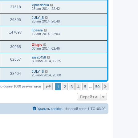
Ярославна
27618
25 авг 2014, 22:42
JULY_S
26895
20 авг 2014, 20:48
Коваль
147097
12 авг 2014, 22:03
Olegiv
30968
03 авг 2014, 02:46
alisa3458
62657
30 июл 2014, 12:25
JULY_S
38404
25 июл 2014, 20:00
Страница
1
из
50
1
2
3
4
5
50
След.
о более 1000 результатов
…
Перейти
Удалить cookies
Часовой пояс:
UTC+03:00