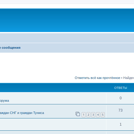
е сообщения
Отметить всё как прочтённое
• Найден
ОТВЕТЫ
0
форума
73
аждан СНГ и граждан Туниса
1
2
3
4
5
1