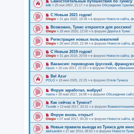
Н
Самостоятельные путешествия по Тунису
н
е
б
о
и
lelik
»
25 ноя 2007, 21:17
» в форуме
Обсуждение туризм
с
щ
в
е
о
е
о
о
н
Н
С Новым 2021 годом!
е
б
и
о
с
Olegiv
»
31 дек 2020, 18:38
» в форуме
Новости сайта, 
щ
е
в
о
е
о
о
Н
Возможно, Тунис откроется для россиян!
н
е
б
о
и
Olegiv
»
28 июл 2020, 22:50
» в форуме
Дорога в Тунис
с
щ
в
е
о
е
о
Н
Регистрация новых пользователей
о
н
е
о
б
и
Olegiv
»
28 июл 2020, 22:48
» в форуме
Новости сайта, 
с
в
щ
е
о
о
е
Н
С Новым 2019 годом!
о
е
н
о
б
Olegiv
»
31 дек 2018, 20:54
» в форуме
Новости сайта, 
с
и
в
щ
о
е
о
е
Н
Вакансия: переводчик (русский, французс
о
е
н
о
б
Djusic
»
16 сен 2017, 22:33
» в форуме
Работа, образован
с
и
в
щ
о
е
о
е
Н
Bel Azur
о
е
н
о
б
POLO
»
18 июл 2005, 22:25
» в форуме
Отели Туниса
с
и
в
щ
о
е
о
е
о
Н
Форум заработал, мабрук!
е
н
б
о
с
и
mama
»
28 май 2017, 16:08
» в форуме
Обсуждение сайт
щ
в
о
е
е
о
о
Н
Как сейчас в Тунисе?
н
е
б
о
и
Tsvetik
»
13 май 2017, 20:31
» в форуме
Взаимоотношения
с
щ
в
е
о
е
о
Н
Форум вновь открыт!
о
н
е
о
б
и
Olegiv
»
07 май 2017, 00:26
» в форуме
Новости сайта, 
с
в
щ
е
о
о
е
Н
Новые правила выезда из Туниса для инос
о
е
н
о
б
aleksandre
»
27 авг 2014, 08:52
» в форуме
Новости Туни
с
и
в
щ