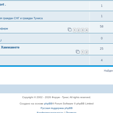
rt .
1
1
я граждан СНГ и граждан Туниса
58
урфирм
1
2
3
4
0
SU
в Хаммамете
25
1
2
4
Найден
Copyright © 2002 - 2026 Форум - Тунис All rights reserved.
Создано на основе
phpBB
® Forum Software © phpBB Limited
Русская поддержка phpBB
Конфиденциальность
|
Правила