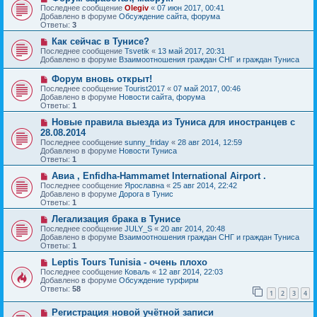
и
о
о
Последнее сообщение
Olegiv
«
07 июн 2017, 00:41
е
в
б
Добавлено в форуме
Обсуждение сайта, форума
о
щ
Ответы:
3
е
е
с
Н
н
Как сейчас в Тунисе?
о
о
и
Последнее сообщение
Tsvetik
«
13 май 2017, 20:31
о
в
е
Добавлено в форуме
Взаимоотношения граждан СНГ и граждан Туниса
б
о
щ
е
Н
Форум вновь открыт!
е
с
о
Последнее сообщение
Tourist2017
«
07 май 2017, 00:46
н
о
в
Добавлено в форуме
Новости сайта, форума
и
о
о
Ответы:
1
е
б
е
щ
с
Н
Новые правила выезда из Туниса для иностранцев с
е
о
о
28.08.2014
н
о
в
и
Последнее сообщение
sunny_friday
«
28 авг 2014, 12:59
б
о
е
Добавлено в форуме
Новости Туниса
щ
е
Ответы:
1
е
с
н
о
Н
Авиа , Enfidha-Hammamet International Airport .
и
о
о
Последнее сообщение
Ярославна
«
25 авг 2014, 22:42
е
б
в
Добавлено в форуме
Дорога в Тунис
щ
о
Ответы:
1
е
е
н
с
Н
Легализация брака в Тунисе
и
о
о
Последнее сообщение
JULY_S
«
20 авг 2014, 20:48
е
о
в
Добавлено в форуме
Взаимоотношения граждан СНГ и граждан Туниса
б
о
Ответы:
1
щ
е
е
с
Н
Leptis Tours Tunisia - очень плохо
н
о
о
Последнее сообщение
Коваль
«
12 авг 2014, 22:03
и
о
в
Добавлено в форуме
Обсуждение турфирм
е
б
о
Ответы:
58
1
2
3
4
щ
е
е
с
Н
н
Регистрация новой учётной записи
о