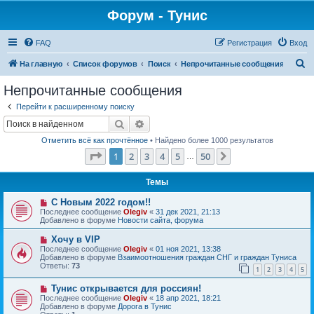
Форум - Тунис
FAQ
Регистрация
Вход
П
На главную
Список форумов
Поиск
Непрочитанные сообщения
о
Непрочитанные сообщения
и
Перейти к расширенному поиску
с
Поиск
Расширенный поиск
к
Отметить всё как прочтённое
• Найдено более 1000 результатов
Страница
1
из
50
1
2
3
4
5
50
След.
…
Темы
Н
С Новым 2022 годом!!
о
Последнее сообщение
Olegiv
«
31 дек 2021, 21:13
в
Добавлено в форуме
Новости сайта, форума
о
е
Н
Хочу в VIP
с
о
Последнее сообщение
Olegiv
«
01 ноя 2021, 13:38
о
в
Добавлено в форуме
Взаимоотношения граждан СНГ и граждан Туниса
о
о
Ответы:
73
б
1
2
3
4
5
е
щ
с
е
Н
Тунис открывается для россиян!
о
н
о
о
Последнее сообщение
Olegiv
«
18 апр 2021, 18:21
и
в
б
Добавлено в форуме
Дорога в Тунис
е
о
щ