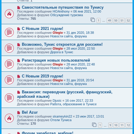
Ответы:
1
е
е
с
Н
н
Самостоятельные путешествия по Тунису
о
о
и
Последнее сообщение
HOAnthony
«
06 янв 2021, 12:00
о
в
е
Добавлено в форуме
Обсуждение туризма
б
о
Ответы:
765
1
49
50
51
52
щ
е
…
е
с
Н
н
С Новым 2021 годом!
о
о
и
о
Последнее сообщение
Olegiv
«
31 дек 2020, 18:38
в
е
б
Добавлено в форуме
Новости сайта, форума
о
щ
е
е
Н
Возможно, Тунис откроется для россиян!
с
н
о
Последнее сообщение
Olegiv
«
28 июл 2020, 22:50
о
и
в
Добавлено в форуме
Дорога в Тунис
о
е
о
б
е
Н
Регистрация новых пользователей
щ
с
о
е
Последнее сообщение
Olegiv
«
28 июл 2020, 22:48
о
в
н
Добавлено в форуме
Новости сайта, форума
о
о
и
б
е
е
Н
С Новым 2019 годом!
щ
с
о
е
Последнее сообщение
Olegiv
«
31 дек 2018, 20:54
о
в
н
Добавлено в форуме
Новости сайта, форума
о
о
и
б
е
е
Н
Вакансия: переводчик (русский, французский,
щ
с
о
е
арабский языки)
о
в
н
Последнее сообщение
о
Djusic
«
16 сен 2017, 22:33
о
и
Добавлено в форуме
б
Работа, образование в Тунисе
е
е
щ
с
е
Н
Bel Azur
о
н
о
Последнее сообщение
о
skameykin22
«
23 июн 2017, 13:01
и
в
Добавлено в форуме
б
Отели Туниса
е
о
Ответы:
щ
170
1
9
10
11
12
е
…
е
с
н
Н
Форум заработал, мабрук!
о