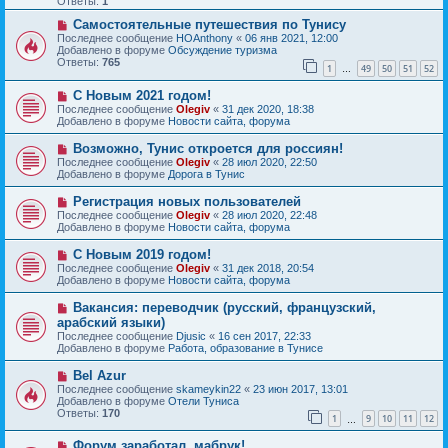
Ответы:
1
е
е
с
Н
н
Самостоятельные путешествия по Тунису
о
о
и
Последнее сообщение
HOAnthony
«
06 янв 2021, 12:00
о
в
е
Добавлено в форуме
Обсуждение туризма
б
о
Ответы:
765
1
49
50
51
52
щ
е
…
е
с
Н
н
С Новым 2021 годом!
о
о
и
о
Последнее сообщение
Olegiv
«
31 дек 2020, 18:38
в
е
б
Добавлено в форуме
Новости сайта, форума
о
щ
е
е
Н
Возможно, Тунис откроется для россиян!
с
н
о
Последнее сообщение
Olegiv
«
28 июл 2020, 22:50
о
и
в
Добавлено в форуме
Дорога в Тунис
о
е
о
б
е
Н
Регистрация новых пользователей
щ
с
о
е
Последнее сообщение
Olegiv
«
28 июл 2020, 22:48
о
в
н
Добавлено в форуме
Новости сайта, форума
о
о
и
б
е
е
Н
С Новым 2019 годом!
щ
с
о
е
Последнее сообщение
Olegiv
«
31 дек 2018, 20:54
о
в
н
Добавлено в форуме
Новости сайта, форума
о
о
и
б
е
е
Н
Вакансия: переводчик (русский, французский,
щ
с
о
е
арабский языки)
о
в
н
Последнее сообщение
о
Djusic
«
16 сен 2017, 22:33
о
и
Добавлено в форуме
б
Работа, образование в Тунисе
е
е
щ
с
е
Н
Bel Azur
о
н
о
Последнее сообщение
о
skameykin22
«
23 июн 2017, 13:01
и
в
Добавлено в форуме
б
Отели Туниса
е
о
Ответы:
щ
170
1
9
10
11
12
е
…
е
с
н
Н
Форум заработал, мабрук!
о