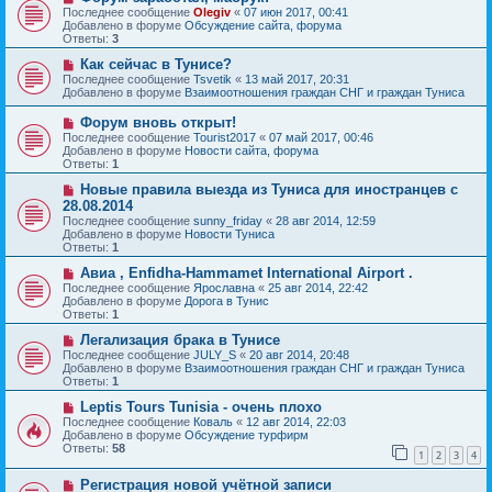
и
о
о
Последнее сообщение
Olegiv
«
07 июн 2017, 00:41
е
в
б
Добавлено в форуме
Обсуждение сайта, форума
о
щ
Ответы:
3
е
е
с
Н
н
Как сейчас в Тунисе?
о
о
и
Последнее сообщение
Tsvetik
«
13 май 2017, 20:31
о
в
е
Добавлено в форуме
Взаимоотношения граждан СНГ и граждан Туниса
б
о
щ
е
Н
Форум вновь открыт!
е
с
о
Последнее сообщение
Tourist2017
«
07 май 2017, 00:46
н
о
в
Добавлено в форуме
Новости сайта, форума
и
о
о
Ответы:
1
е
б
е
щ
с
Н
Новые правила выезда из Туниса для иностранцев с
е
о
о
28.08.2014
н
о
в
и
Последнее сообщение
sunny_friday
«
28 авг 2014, 12:59
б
о
е
Добавлено в форуме
Новости Туниса
щ
е
Ответы:
1
е
с
н
о
Н
Авиа , Enfidha-Hammamet International Airport .
и
о
о
Последнее сообщение
Ярославна
«
25 авг 2014, 22:42
е
б
в
Добавлено в форуме
Дорога в Тунис
щ
о
Ответы:
1
е
е
н
с
Н
Легализация брака в Тунисе
и
о
о
Последнее сообщение
JULY_S
«
20 авг 2014, 20:48
е
о
в
Добавлено в форуме
Взаимоотношения граждан СНГ и граждан Туниса
б
о
Ответы:
1
щ
е
е
с
Н
Leptis Tours Tunisia - очень плохо
н
о
о
Последнее сообщение
Коваль
«
12 авг 2014, 22:03
и
о
в
Добавлено в форуме
Обсуждение турфирм
е
б
о
Ответы:
58
1
2
3
4
щ
е
е
с
Н
н
Регистрация новой учётной записи
о