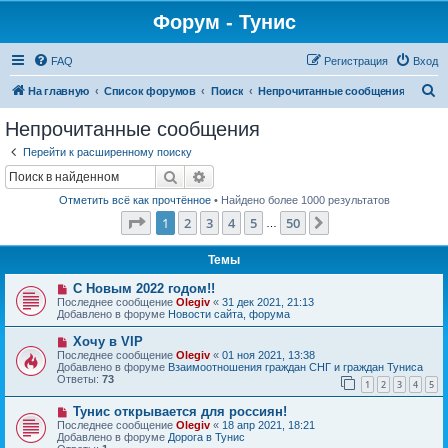
Форум - Тунис
FAQ
Регистрация
Вход
П
На главную
Список форумов
Поиск
Непрочитанные сообщения
о
Непрочитанные сообщения
и
Перейти к расширенному поиску
с
Поиск
Расширенный поиск
к
Отметить всё как прочтённое
• Найдено более 1000 результатов
Страница
1
из
50
1
2
3
4
5
50
След.
…
Темы
Н
С Новым 2022 годом!!
о
Последнее сообщение
Olegiv
«
31 дек 2021, 21:13
в
Добавлено в форуме
Новости сайта, форума
о
е
Н
Хочу в VIP
с
о
Последнее сообщение
Olegiv
«
01 ноя 2021, 13:38
о
в
Добавлено в форуме
Взаимоотношения граждан СНГ и граждан Туниса
о
о
Ответы:
73
б
1
2
3
4
5
е
щ
с
е
Н
Тунис открывается для россиян!
о
н
о
о
Последнее сообщение
Olegiv
«
18 апр 2021, 18:21
и
в
б
Добавлено в форуме
Дорога в Тунис
е
о
щ