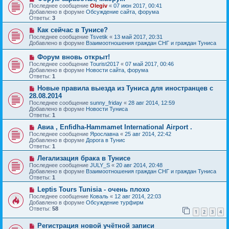
и
о
о
Последнее сообщение
Olegiv
«
07 июн 2017, 00:41
е
в
б
Добавлено в форуме
Обсуждение сайта, форума
о
щ
Ответы:
3
е
е
с
Н
н
Как сейчас в Тунисе?
о
о
и
Последнее сообщение
Tsvetik
«
13 май 2017, 20:31
о
в
е
Добавлено в форуме
Взаимоотношения граждан СНГ и граждан Туниса
б
о
щ
е
Н
Форум вновь открыт!
е
с
о
Последнее сообщение
Tourist2017
«
07 май 2017, 00:46
н
о
в
Добавлено в форуме
Новости сайта, форума
и
о
о
Ответы:
1
е
б
е
щ
с
Н
Новые правила выезда из Туниса для иностранцев с
е
о
о
28.08.2014
н
о
в
и
Последнее сообщение
sunny_friday
«
28 авг 2014, 12:59
б
о
е
Добавлено в форуме
Новости Туниса
щ
е
Ответы:
1
е
с
н
о
Н
Авиа , Enfidha-Hammamet International Airport .
и
о
о
Последнее сообщение
Ярославна
«
25 авг 2014, 22:42
е
б
в
Добавлено в форуме
Дорога в Тунис
щ
о
Ответы:
1
е
е
н
с
Н
Легализация брака в Тунисе
и
о
о
Последнее сообщение
JULY_S
«
20 авг 2014, 20:48
е
о
в
Добавлено в форуме
Взаимоотношения граждан СНГ и граждан Туниса
б
о
Ответы:
1
щ
е
е
с
Н
Leptis Tours Tunisia - очень плохо
н
о
о
Последнее сообщение
Коваль
«
12 авг 2014, 22:03
и
о
в
Добавлено в форуме
Обсуждение турфирм
е
б
о
Ответы:
58
1
2
3
4
щ
е
е
с
Н
н
Регистрация новой учётной записи
о