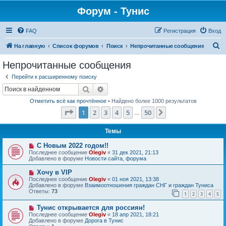
Форум - Тунис
FAQ
Регистрация
Вход
П
На главную
Список форумов
Поиск
Непрочитанные сообщения
о
Непрочитанные сообщения
и
Перейти к расширенному поиску
с
Поиск
Расширенный поиск
к
Отметить всё как прочтённое
• Найдено более 1000 результатов
Страница
1
из
50
1
2
3
4
5
50
След.
…
Темы
Н
С Новым 2022 годом!!
о
Последнее сообщение
Olegiv
«
31 дек 2021, 21:13
в
Добавлено в форуме
Новости сайта, форума
о
е
Н
Хочу в VIP
с
о
Последнее сообщение
Olegiv
«
01 ноя 2021, 13:38
о
в
Добавлено в форуме
Взаимоотношения граждан СНГ и граждан Туниса
о
о
Ответы:
73
б
1
2
3
4
5
е
щ
с
е
Н
Тунис открывается для россиян!
о
н
о
о
Последнее сообщение
Olegiv
«
18 апр 2021, 18:21
и
в
б
Добавлено в форуме
Дорога в Тунис
е
о
щ