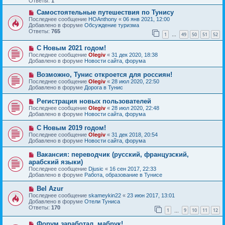
Ответы:
1
е
е
с
Н
н
Самостоятельные путешествия по Тунису
о
о
и
Последнее сообщение
HOAnthony
«
06 янв 2021, 12:00
о
в
е
Добавлено в форуме
Обсуждение туризма
б
о
Ответы:
765
1
49
50
51
52
щ
е
…
е
с
Н
н
С Новым 2021 годом!
о
о
и
о
Последнее сообщение
Olegiv
«
31 дек 2020, 18:38
в
е
б
Добавлено в форуме
Новости сайта, форума
о
щ
е
е
Н
Возможно, Тунис откроется для россиян!
с
н
о
Последнее сообщение
Olegiv
«
28 июл 2020, 22:50
о
и
в
Добавлено в форуме
Дорога в Тунис
о
е
о
б
е
Н
Регистрация новых пользователей
щ
с
о
е
Последнее сообщение
Olegiv
«
28 июл 2020, 22:48
о
в
н
Добавлено в форуме
Новости сайта, форума
о
о
и
б
е
е
Н
С Новым 2019 годом!
щ
с
о
е
Последнее сообщение
Olegiv
«
31 дек 2018, 20:54
о
в
н
Добавлено в форуме
Новости сайта, форума
о
о
и
б
е
е
Н
Вакансия: переводчик (русский, французский,
щ
с
о
е
арабский языки)
о
в
н
Последнее сообщение
о
Djusic
«
16 сен 2017, 22:33
о
и
Добавлено в форуме
б
Работа, образование в Тунисе
е
е
щ
с
е
Н
Bel Azur
о
н
о
Последнее сообщение
о
skameykin22
«
23 июн 2017, 13:01
и
в
Добавлено в форуме
б
Отели Туниса
е
о
Ответы:
щ
170
1
9
10
11
12
е
…
е
с
н
Н
Форум заработал, мабрук!
о