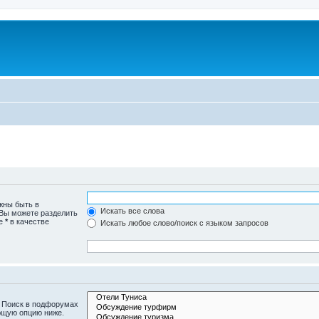
жны быть в
Искать все слова
 Вы можете разделить
те
*
в качестве
Искать любое слово/поиск с языком запросов
. Поиск в подфорумах
ющую опцию ниже.