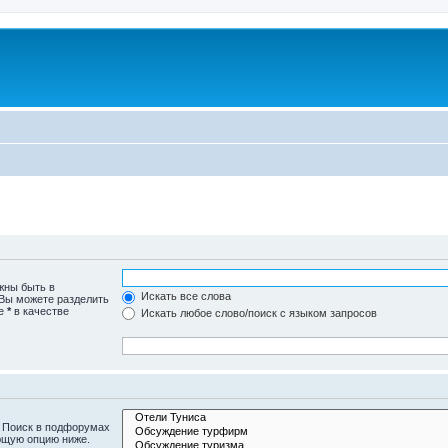
жны быть в
Искать все слова
 Вы можете разделить
те
*
в качестве
Искать любое слово/поиск с языком запросов
. Поиск в подфорумах
ющую опцию ниже.