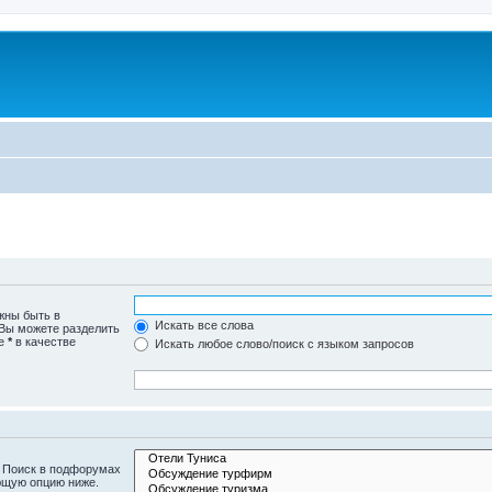
жны быть в
Искать все слова
 Вы можете разделить
те
*
в качестве
Искать любое слово/поиск с языком запросов
. Поиск в подфорумах
ющую опцию ниже.