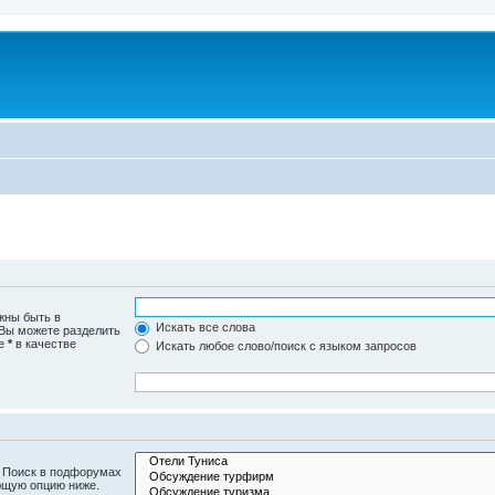
жны быть в
Искать все слова
 Вы можете разделить
те
*
в качестве
Искать любое слово/поиск с языком запросов
. Поиск в подфорумах
ющую опцию ниже.