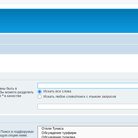
жны быть в
Искать все слова
 Вы можете разделить
те
*
в качестве
Искать любое слово/поиск с языком запросов
. Поиск в подфорумах
ющую опцию ниже.