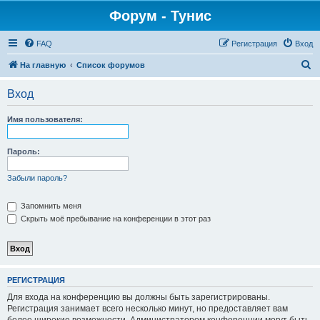
Форум - Тунис
FAQ
Регистрация
Вход
П
На главную
Список форумов
о
Вход
и
с
Имя пользователя:
к
Пароль:
Забыли пароль?
Запомнить меня
Скрыть моё пребывание на конференции в этот раз
РЕГИСТРАЦИЯ
Для входа на конференцию вы должны быть зарегистрированы.
Регистрация занимает всего несколько минут, но предоставляет вам
более широкие возможности. Администратором конференции могут быть