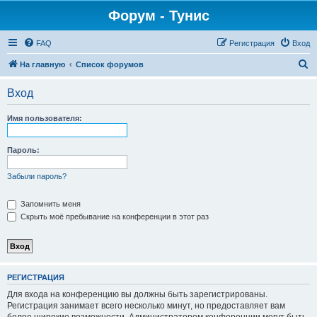
Форум - Тунис
FAQ
Регистрация
Вход
П
На главную
Список форумов
о
Вход
и
с
Имя пользователя:
к
Пароль:
Забыли пароль?
Запомнить меня
Скрыть моё пребывание на конференции в этот раз
РЕГИСТРАЦИЯ
Для входа на конференцию вы должны быть зарегистрированы.
Регистрация занимает всего несколько минут, но предоставляет вам
более широкие возможности. Администратором конференции могут быть