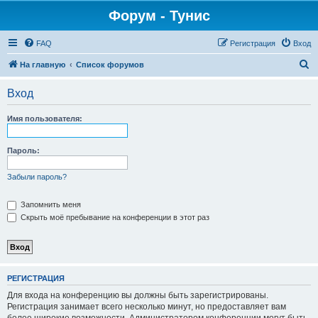
Форум - Тунис
FAQ
Регистрация
Вход
П
На главную
Список форумов
о
Вход
и
с
Имя пользователя:
к
Пароль:
Забыли пароль?
Запомнить меня
Скрыть моё пребывание на конференции в этот раз
РЕГИСТРАЦИЯ
Для входа на конференцию вы должны быть зарегистрированы.
Регистрация занимает всего несколько минут, но предоставляет вам
более широкие возможности. Администратором конференции могут быть