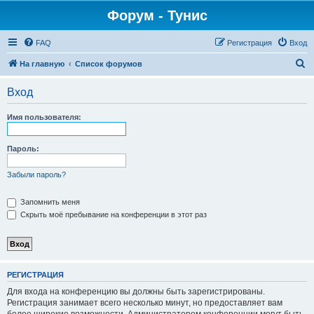
Форум - Тунис
FAQ
Регистрация
Вход
П
На главную
Список форумов
о
Вход
и
с
Имя пользователя:
к
Пароль:
Забыли пароль?
Запомнить меня
Скрыть моё пребывание на конференции в этот раз
РЕГИСТРАЦИЯ
Для входа на конференцию вы должны быть зарегистрированы.
Регистрация занимает всего несколько минут, но предоставляет вам
более широкие возможности. Администратором конференции могут быть