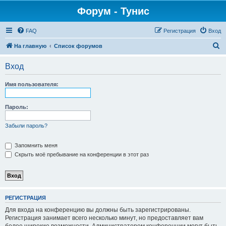
Форум - Тунис
FAQ
Регистрация
Вход
П
На главную
Список форумов
о
Вход
и
с
Имя пользователя:
к
Пароль:
Забыли пароль?
Запомнить меня
Скрыть моё пребывание на конференции в этот раз
РЕГИСТРАЦИЯ
Для входа на конференцию вы должны быть зарегистрированы.
Регистрация занимает всего несколько минут, но предоставляет вам
более широкие возможности. Администратором конференции могут быть