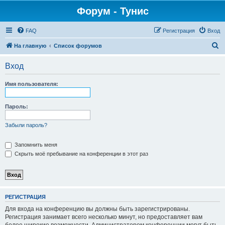
Форум - Тунис
FAQ
Регистрация
Вход
П
На главную
Список форумов
о
Вход
и
с
Имя пользователя:
к
Пароль:
Забыли пароль?
Запомнить меня
Скрыть моё пребывание на конференции в этот раз
РЕГИСТРАЦИЯ
Для входа на конференцию вы должны быть зарегистрированы.
Регистрация занимает всего несколько минут, но предоставляет вам
более широкие возможности. Администратором конференции могут быть