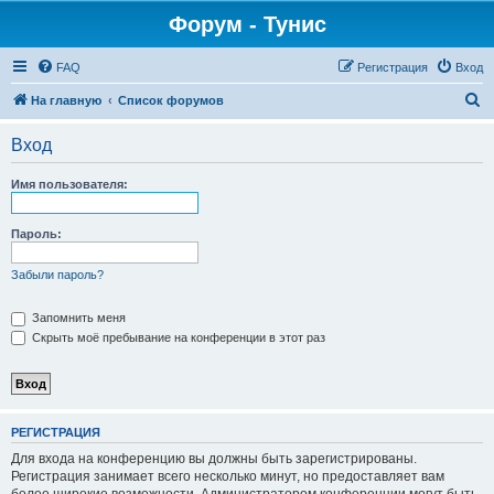
Форум - Тунис
FAQ
Регистрация
Вход
П
На главную
Список форумов
о
Вход
и
с
Имя пользователя:
к
Пароль:
Забыли пароль?
Запомнить меня
Скрыть моё пребывание на конференции в этот раз
РЕГИСТРАЦИЯ
Для входа на конференцию вы должны быть зарегистрированы.
Регистрация занимает всего несколько минут, но предоставляет вам
более широкие возможности. Администратором конференции могут быть