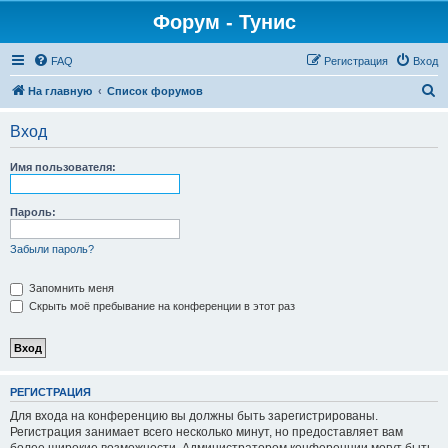
Форум - Тунис
FAQ
Регистрация
Вход
П
На главную
Список форумов
о
Вход
и
с
Имя пользователя:
к
Пароль:
Забыли пароль?
Запомнить меня
Скрыть моё пребывание на конференции в этот раз
РЕГИСТРАЦИЯ
Для входа на конференцию вы должны быть зарегистрированы.
Регистрация занимает всего несколько минут, но предоставляет вам
более широкие возможности. Администратором конференции могут быть