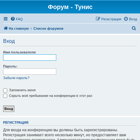
Форум - Тунис
FAQ
Регистрация
Вход
П
На главную
Список форумов
о
Вход
и
с
Имя пользователя:
к
Пароль:
Забыли пароль?
Запомнить меня
Скрыть моё пребывание на конференции в этот раз
РЕГИСТРАЦИЯ
Для входа на конференцию вы должны быть зарегистрированы.
Регистрация занимает всего несколько минут, но предоставляет вам
более широкие возможности. Администратором конференции могут быть