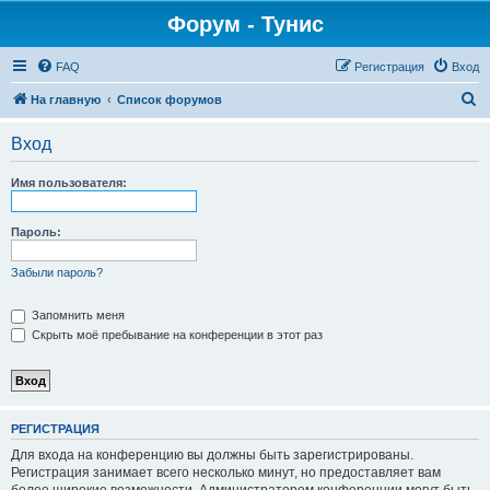
Форум - Тунис
FAQ
Регистрация
Вход
П
На главную
Список форумов
о
Вход
и
с
Имя пользователя:
к
Пароль:
Забыли пароль?
Запомнить меня
Скрыть моё пребывание на конференции в этот раз
РЕГИСТРАЦИЯ
Для входа на конференцию вы должны быть зарегистрированы.
Регистрация занимает всего несколько минут, но предоставляет вам
более широкие возможности. Администратором конференции могут быть