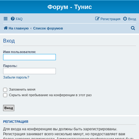
Форум - Тунис
FAQ
Регистрация
Вход
П
На главную
Список форумов
о
Вход
и
с
Имя пользователя:
к
Пароль:
Забыли пароль?
Запомнить меня
Скрыть моё пребывание на конференции в этот раз
РЕГИСТРАЦИЯ
Для входа на конференцию вы должны быть зарегистрированы.
Регистрация занимает всего несколько минут, но предоставляет вам
более широкие возможности. Администратором конференции могут быть