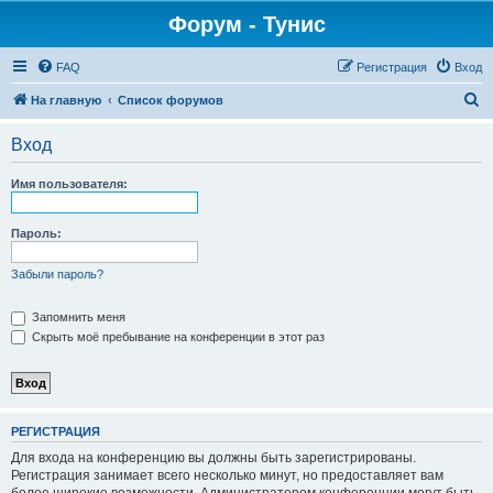
Форум - Тунис
FAQ
Регистрация
Вход
П
На главную
Список форумов
о
Вход
и
с
Имя пользователя:
к
Пароль:
Забыли пароль?
Запомнить меня
Скрыть моё пребывание на конференции в этот раз
РЕГИСТРАЦИЯ
Для входа на конференцию вы должны быть зарегистрированы.
Регистрация занимает всего несколько минут, но предоставляет вам
более широкие возможности. Администратором конференции могут быть