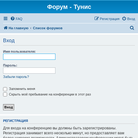
Форум - Тунис
FAQ
Регистрация
Вход
П
На главную
Список форумов
о
Вход
и
с
Имя пользователя:
к
Пароль:
Забыли пароль?
Запомнить меня
Скрыть моё пребывание на конференции в этот раз
РЕГИСТРАЦИЯ
Для входа на конференцию вы должны быть зарегистрированы.
Регистрация занимает всего несколько минут, но предоставляет вам
более широкие возможности. Администратором конференции могут быть