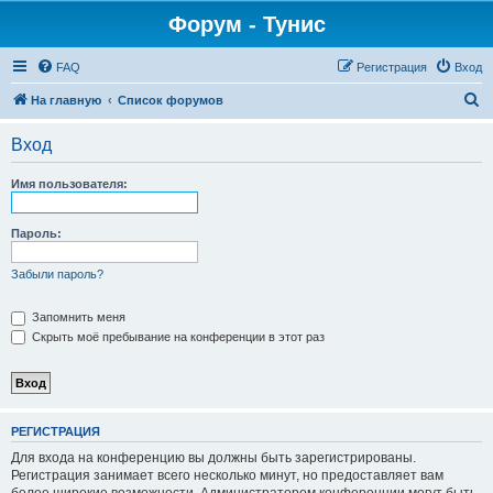
Форум - Тунис
FAQ
Регистрация
Вход
П
На главную
Список форумов
о
Вход
и
с
Имя пользователя:
к
Пароль:
Забыли пароль?
Запомнить меня
Скрыть моё пребывание на конференции в этот раз
РЕГИСТРАЦИЯ
Для входа на конференцию вы должны быть зарегистрированы.
Регистрация занимает всего несколько минут, но предоставляет вам
более широкие возможности. Администратором конференции могут быть