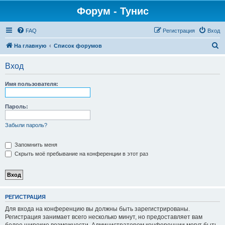
Форум - Тунис
FAQ
Регистрация
Вход
П
На главную
Список форумов
о
Вход
и
с
Имя пользователя:
к
Пароль:
Забыли пароль?
Запомнить меня
Скрыть моё пребывание на конференции в этот раз
РЕГИСТРАЦИЯ
Для входа на конференцию вы должны быть зарегистрированы.
Регистрация занимает всего несколько минут, но предоставляет вам
более широкие возможности. Администратором конференции могут быть